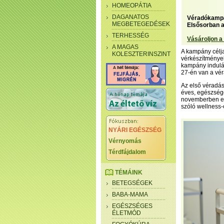
HOMEOPÁTIA
DAGANATOS
Véradókampán
MEGBETEGEDÉSEK
Elsősorban a
TERHESSÉG
Vásároljon a
A MAGAS
A kampány célja
KOLESZTERINSZINT
vérkészítmények
kampány indulá
27-én van a véra
Az első véradás
éves, egészsége
novemberben el
szóló wellness-
NYÁRI EGÉSZSÉG
Vérnyomás
Térdfájdalom
TÉMÁINK
BETEGSÉGEK
BABA-MAMA
EGÉSZSÉGES
ÉLETMÓD