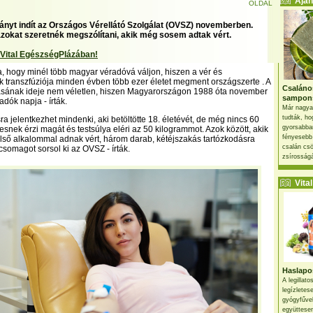
Ajánl
OLDAL
yt indít az Országos Vérellátó Szolgálat (OVSZ) novemberben.
zokat szeretnék megszólítani, akik még sosem adtak vért.
 Vital EgészségPlázában!
, hogy minél több magyar véradóvá váljon, hiszen a vér és
 transzfúziója minden évben több ezer életet megment országszerte . A
Csaláno
sának ideje nem véletlen, hiszen Magyarországon 1988 óta november
sampon
dók napja - írták.
Már nagya
tudták, ho
ra jelentkezhet mindenki, aki betöltötte 18. életévét, de még nincs 60
gyorsabban
snek érzi magát és testsúlya eléri az 50 kilogrammot. Azok között, akik
fényesebb
ső alkalommal adnak vért, három darab, kétéjszakás tartózkodásra
csalán csö
csomagot sorsol ki az OVSZ - írták.
zsírosságá
Vital 
Haslapos
A legillat
legízletes
gyógyfűve
együttesen