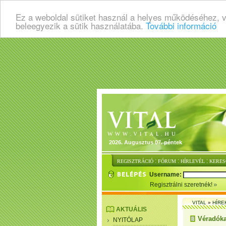
Ez a weboldal sütiket használ a helyes működéséhez, 
beleegyezik a sütik használatába.
További információ
2026. Augusztus 07. péntek
:
:
:
REGISZTRÁCIÓ
FÓRUM
HÍRLEVÉL
KERES
Username:
Regisztrálni szeretnék!
VITAL
»
HÍRE
AKTUÁLIS
Véradóka
NYITÓLAP