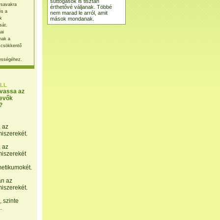
suttogások is tisztán
rsavakra
érthetővé váljanak. Többé
és a
nem marad le arról, amit
mások mondanak.
k
sát.
ai
nak a
 csökkentő
ességéhez.
LL
lvassa az
evők
?
, az
miszerekét.
, az
miszerekét
etikumokét.
án az
miszerekét.
 szinte
.