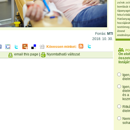
zsírok zsí
bomlását 
tápanyago
felszívódá
Hatóanyag
hozzájárul
testtömeg
étrend
Forrás:
MTI
eredmény
2018. 10. 30.
Kövessen minket:
PO
Ön elo
email this page
|
Nyomtatható változat
összet
listáját
Igen
élel
Igen
élel
és a
kozm
Ritk
élel
Nem,
soha