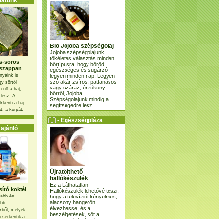
atunk
Bio Jojoba szépségolaj
Jojoba szépségolajunk
tökéletes választás minden
s-sörös
bőrtípusra, hogy bőröd
szappan
egészséges és sugárzó
legyen minden nap. Legyen
nyáink is
szó akár zsíros, pattanásos
gy sörtől
vagy száraz, érzékeny
 nő a haj,
bőrről, Jojoba
 lesz. A
Szépségolajunk mindig a
kkenti a haj
segítségedre lesz.
t, a korpát.
- Egészségpláza
ajánlatunk -
ajánló
Újratölthető
hallókészülék
Ez a Láthatatlan
ító koktél
Hallókészülék lehetővé teszi,
hogy a televíziót kényelmes,
osabb és
alacsony hangerőn
ebb
élvezhesse, és a
kből, melyek
beszélgetések, sőt a
 serkentik a