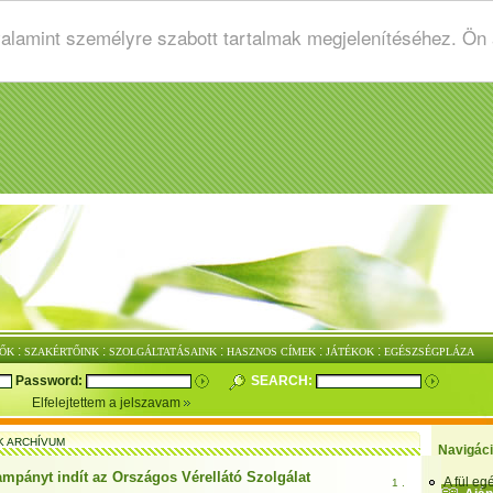
valamint személyre szabott tartalmak megjelenítéséhez. Ön
:
:
:
:
:
ŐK
SZAKÉRTŐINK
SZOLGÁLTATÁSAINK
HASZNOS CÍMEK
JÁTÉKOK
EGÉSZSÉGPLÁZA
Password:
SEARCH:
Elfelejtettem a jelszavam
K ARCHÍVUM
Navigác
mpányt indít az Országos Vérellátó Szolgálat
A fül e
1 .