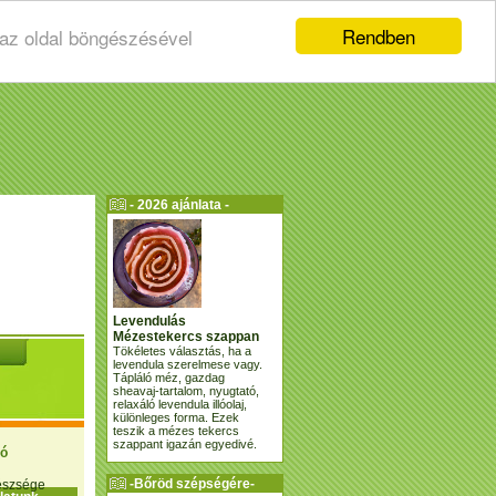
Rendben
 az oldal böngészésével
- 2026 ajánlata -
Levendulás
Mézestekercs szappan
Tökéletes választás, ha a
levendula szerelmese vagy.
Tápláló méz, gazdag
sheavaj-tartalom, nyugtató,
relaxáló levendula illóolaj,
különleges forma. Ezek
teszik a mézes tekercs
szappant igazán egyedivé.
ió
-Bőröd szépségére-
gészsége