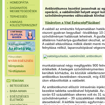
HOMEOPÁTIA
DAGANATOS
Antibiotikumos kezelést javasolnak az e
MEGBETEGEDÉSEK
operáció, a vakbélműtét helyett angol ku
szövődménymentes változatának klinikai 
TERHESSÉG
A MAGAS
Vásároljon a Vital EgészségPlázában!
KOLESZTERINSZINT
A vakbél az emésztés folyamatában haték
viszont gyakran begyullad –kiváltképp 10
szövődményei halálosak lehetnek. A gyulla
általános hashártya-gyulladást okozhat, ami
A vakbél eltávolítása milliók életét menti 
felnyitása nélkül, laparoszkópiával végezn
NYÁRI EGÉSZSÉG
munkatársaival négy megfigyelés 900 felnő
Vérnyomás
értékelték. A betegek szövődménymentes 
Térdfájdalom
kerültek kórházba, és közülük véletlensze
antibiotikus kezelésben részesült, míg 43
úton eltávolították a vakbelét.
TÉMÁINK
BETEGSÉGEK
Az antibiotikumot először intravénás injek
kezelést tabletta szedésével folytatták. Az
BABA-MAMA
során 63 százalékban sikeres volt és 31 s
EGÉSZSÉGES
szövődményeket – 39 százalékban ritkább
ÉLETMÓD
átesetteknél. A kétféle kezelés egyformá