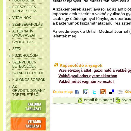
FOGYÓKÚRA
ellátást igényelt, de műtét után nem kell a 
EGÉSZSÉGES
A szakemberek azért javasolják az antibio
TÁPLÁLKOZÁS
tapasztalatok szerint a vakbélgyulladás gy
VITAMINOK
csak egy ötöde igényel tényleges operációt.
a baktériumok kiszámíthatatlanul reziszte
SZÉPSÉGÁPOLÁS
Az eredmények a British Medical Journal
ALTERNATÍV
GYÓGYÁSZAT
jelentek meg.
GYÓGYTEÁK
SZEX
PSZICHOLÓGIA
SZENVEDÉLY-
Kapcsolódó anyagok
BETEGSÉGEK
Vizeletvizsgálattal igazolható a vakbélg
SZTÁR-ÉLETMÓDI
Vakbélgyulladás gyermekkorban
KÜLÖNÖS SORSOK
Vakbélműtét vaginán keresztül
AZ
ORVOSTUDOMÁNY
Ossza meg:
Köv
TÖRTÉNETÉBŐL
email this page
|
Nyom