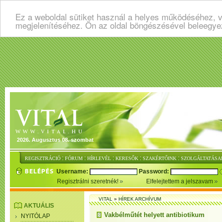
Ez a weboldal sütiket használ a helyes működéséhez, v
megjelenítéséhez. Ön az oldal böngészésével beleegye
2026. Augusztus 08. szombat
:
:
:
:
:
REGISZTRÁCIÓ
FÓRUM
HÍRLEVÉL
KERESŐK
SZAKÉRTŐINK
SZOLGÁLTATÁSA
Username:
Password:
Regisztrálni szeretnék!
Elfelejtettem a jelszavam
VITAL
»
HÍREK ARCHÍVUM
AKTUÁLIS
Vakbélműtét helyett antibiotikum
NYITÓLAP