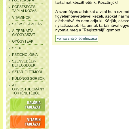
FOGYÓKÚRA
tartalmat készíthetünk. Köszönjük!
EGÉSZSÉGES
TÁPLÁLKOZÁS
A személyes adatokat a vital.hu a szemé
figyelembevételével kezeli, azokat har
VITAMINOK
elérhetővé és nem adja ki. Kérjük, olvas
SZÉPSÉGÁPOLÁS
nyilatkozatot. Ha annak tartalmával egye
nyomja meg a "Regisztrálj!" gombot!
ALTERNATÍV
GYÓGYÁSZAT
GYÓGYTEÁK
SZEX
PSZICHOLÓGIA
SZENVEDÉLY-
BETEGSÉGEK
SZTÁR-ÉLETMÓDI
KÜLÖNÖS SORSOK
AZ
ORVOSTUDOMÁNY
TÖRTÉNETÉBŐL