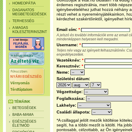
Üdvözöljük a vital.hu oldalain! Ha eddi
HOMEOPÁTIA
érdemes regisztrálnia, mert több népsze
igénybevételéhez juthat hozzá néhány ada
DAGANATOS
részt vehet a nyereményjátékainkon, ho
MEGBETEGEDÉSEK
kérdezhet szakértőinktől, igényelhet hírl
TERHESSÉG
A MAGAS
Email cím:
*
KOLESZTERINSZINT
A jelszó és további információk erre az email 
mindenképpen helyesen kell megadni.
Username:
*
Teljes név vagy az igényelt felhasználónév. C
engedélyezettek.
Vezetéknév:
*
Keresztnév:
*
Neme:
NYÁRI EGÉSZSÉG
Születési dátum:
Vérnyomás
Térdfájdalom
Végzettsége:
Foglalkozása:
TÉMÁINK
Lakhelye:
BETEGSÉGEK
Családi állapota:
BABA-MAMA
*A csillaggal jelölt mezők kitöltése köt
EGÉSZSÉGES
segíti, ha a többi mezőt is kitölti. Ha j
ÉLETMÓD
pontosabb, célzottabb, az Ön igényeine