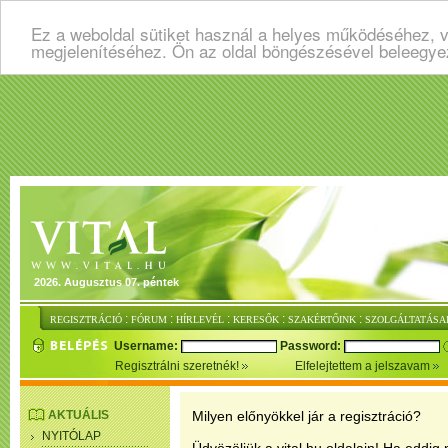
Ez a weboldal sütiket használ a helyes működéséhez, v
megjelenítéséhez. Ön az oldal böngészésével beleegye
2026. Augusztus 07. péntek
:
:
:
:
:
REGISZTRÁCIÓ
FÓRUM
HÍRLEVÉL
KERESŐK
SZAKÉRTŐINK
SZOLGÁLTATÁSA
Username:
Password:
Regisztrálni szeretnék!
Elfelejtettem a jelszavam
AKTUÁLIS
Milyen előnyökkel jár a regisztráció?
NYITÓLAP