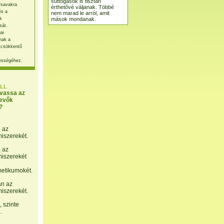
suttogások is tisztán
rsavakra
érthetővé váljanak. Többé
és a
nem marad le arról, amit
mások mondanak.
k
sát.
ai
nak a
 csökkentő
ességéhez.
LL
lvassa az
evők
?
, az
miszerekét.
, az
miszerekét
etikumokét.
án az
miszerekét.
 szinte
.