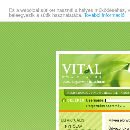
Ez a weboldal sütiket használ a helyes működéséhez, 
beleegyezik a sütik használatába.
További információ
2026. Augusztus 07. péntek
:
:
:
REGISZTRÁCIÓ
FÓRUM
HÍRLEVÉL
KERES
Username:
Regisztrálni szeretnék!
AKTUÁLIS
Milyen előnyö
NYITÓLAP
Üdvözöljük a 