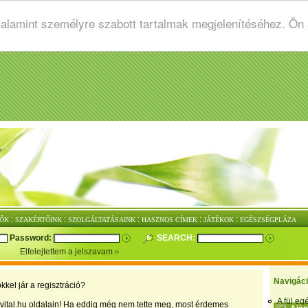
valamint személyre szabott tartalmak megjelenítéséhez. Ön
:
:
:
:
:
ŐK
SZAKÉRTŐINK
SZOLGÁLTATÁSAINK
HASZNOS CÍMEK
JÁTÉKOK
EGÉSZSÉGPLÁZA
Password:
SEARCH:
Elfelejtettem a jelszavam
Navigác
kkel jár a regisztráció?
A fül e
vital.hu oldalain! Ha eddig még nem tette meg, most érdemes