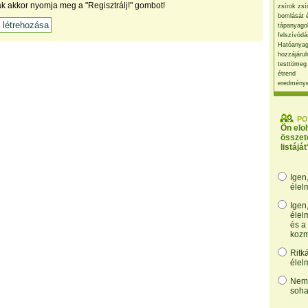
ak akkor nyomja meg a "Regisztrálj!" gombot!
zsírok zsí
bomlását 
tápanyago
felszívódá
Hatóanyag
hozzájárul
testtömeg
étrend
eredmény
PO
Ön elo
összet
listáját
Igen
élel
Igen
élel
és a
kozm
Ritk
élel
Nem,
soha