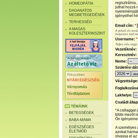
regisztrálnia
HOMEOPÁTIA
juthat hozzá n
DAGANATOS
nyereményjáté
MEGBETEGEDÉSEK
igényelhet hír
TERHESSÉG
Email cím:
*
A MAGAS
A jelszó és tov
KOLESZTERINSZINT
helyesen kell m
Username:
*
Teljes név vagy
Vezetéknév:
Keresztnév:
Neme:
Születési dá
NYÁRI EGÉSZSÉG
Végzettsége
Vérnyomás
Foglalkozás
Térdfájdalom
Lakhelye:
Családi álla
TÉMÁINK
*A csillaggal
BETEGSÉGEK
többi mezőt i
Ön igényeinek
BABA-MAMA
EGÉSZSÉGES
A személyes a
ÉLETMÓD
azokat harmad
olvassa el az