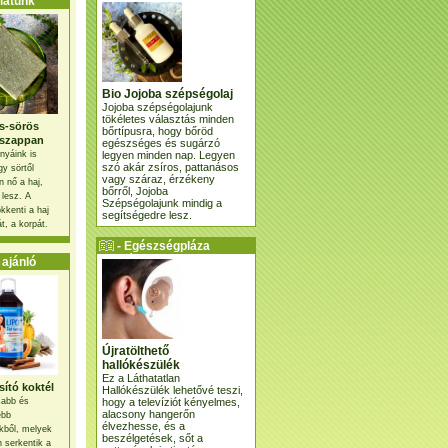
atunk
Bio Jojoba szépségolaj
Jojoba szépségolajunk
tökéletes választás minden
s-sörös
bőrtípusra, hogy bőröd
szappan
egészséges és sugárzó
legyen minden nap. Legyen
nyáink is
szó akár zsíros, pattanásos
gy sörtől
vagy száraz, érzékeny
 nő a haj,
bőrről, Jojoba
 lesz. A
Szépségolajunk mindig a
kkenti a haj
segítségedre lesz.
t, a korpát.
- Egészségpláza
ajánlatunk -
ajánló
Újratölthető
hallókészülék
Ez a Láthatatlan
ító koktél
Hallókészülék lehetővé teszi,
hogy a televíziót kényelmes,
osabb és
alacsony hangerőn
ebb
élvezhesse, és a
kből, melyek
beszélgetések, sőt a
 serkentik a