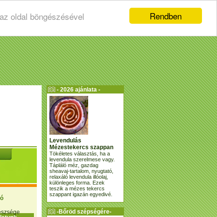
Rendben
 az oldal böngészésével
- 2026 ajánlata -
Levendulás
Mézestekercs szappan
Tökéletes választás, ha a
levendula szerelmese vagy.
Tápláló méz, gazdag
sheavaj-tartalom, nyugtató,
relaxáló levendula illóolaj,
különleges forma. Ezek
teszik a mézes tekercs
szappant igazán egyedivé.
ió
-Bőröd szépségére-
gészsége