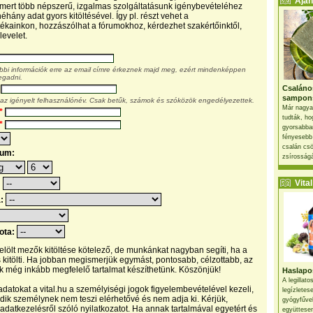
Ajánl
, mert több népszerű, izgalmas szolgáltatásunk igénybevételéhez
éhány adat gyors kitöltésével. Így pl. részt vehet a
kainkon, hozzászólhat a fórumokhoz, kérdezhet szakértőinktől,
levelet.
ábbi információk erre az email címre érkeznek majd meg, ezért mindenképpen
egadni.
Csaláno
sampon
 az igényelt felhasználónév. Csak betűk, számok és szóközök engedélyezettek.
Már nagya
*
tudták, ho
*
gyorsabban
fényesebb
csalán csö
tum:
zsírosságá
Vital 
:
a:
pota:
 jelölt mezők kitöltése kötelező, de munkánkat nagyban segíti, ha a
s kitölti. Ha jobban megismerjük egymást, pontosabb, célzottabb, az
 még inkább megfelelő tartalmat készíthetünk. Köszönjük!
Haslapos
A legillat
datokat a vital.hu a személyiségi jogok figyelembevételével kezeli,
legízletes
ik személynek nem teszi elérhetővé és nem adja ki. Kérjük,
gyógyfűve
 adatkezelésről szóló nyilatkozatot. Ha annak tartalmával egyetért és
együttesen