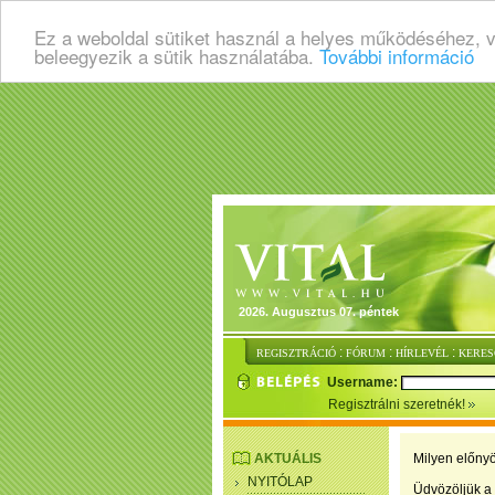
Ez a weboldal sütiket használ a helyes működéséhez, 
beleegyezik a sütik használatába.
További információ
2026. Augusztus 07. péntek
:
:
:
REGISZTRÁCIÓ
FÓRUM
HÍRLEVÉL
KERES
Username:
Regisztrálni szeretnék!
AKTUÁLIS
Milyen előnyö
NYITÓLAP
Üdvözöljük a 