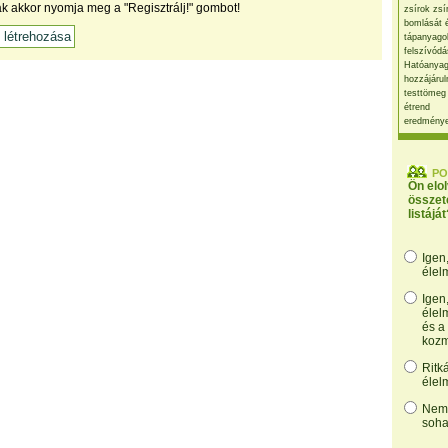
ak akkor nyomja meg a "Regisztrálj!" gombot!
zsírok zsí
bomlását 
tápanyago
felszívódá
Hatóanyag
hozzájárul
testtömeg
étrend
eredmény
PO
Ön elo
összet
listáját
Igen
élel
Igen
élel
és a
kozm
Ritk
élel
Nem,
soha