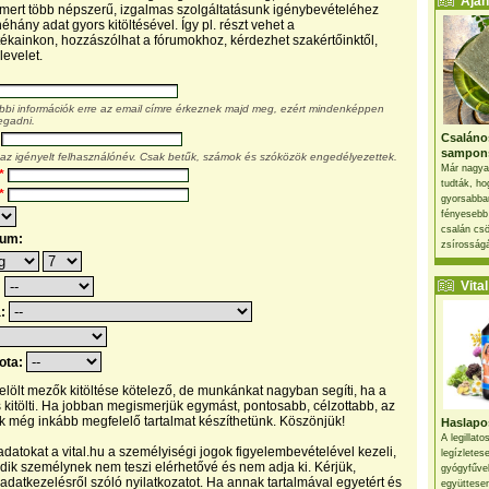
Ajánl
, mert több népszerű, izgalmas szolgáltatásunk igénybevételéhez
éhány adat gyors kitöltésével. Így pl. részt vehet a
kainkon, hozzászólhat a fórumokhoz, kérdezhet szakértőinktől,
levelet.
ábbi információk erre az email címre érkeznek majd meg, ezért mindenképpen
egadni.
Csaláno
sampon
 az igényelt felhasználónév. Csak betűk, számok és szóközök engedélyezettek.
Már nagya
*
tudták, ho
*
gyorsabban
fényesebb
csalán csö
tum:
zsírosságá
Vital 
:
a:
pota:
 jelölt mezők kitöltése kötelező, de munkánkat nagyban segíti, ha a
s kitölti. Ha jobban megismerjük egymást, pontosabb, célzottabb, az
 még inkább megfelelő tartalmat készíthetünk. Köszönjük!
Haslapos
A legillat
datokat a vital.hu a személyiségi jogok figyelembevételével kezeli,
legízletes
ik személynek nem teszi elérhetővé és nem adja ki. Kérjük,
gyógyfűve
 adatkezelésről szóló nyilatkozatot. Ha annak tartalmával egyetért és
együttesen