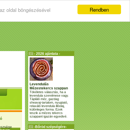
Rendben
 az oldal böngészésével
- 2026 ajánlata -
Levendulás
Mézestekercs szappan
Tökéletes választás, ha a
levendula szerelmese vagy.
Tápláló méz, gazdag
sheavaj-tartalom, nyugtató,
relaxáló levendula illóolaj,
különleges forma. Ezek
teszik a mézes tekercs
szappant igazán egyedivé.
ió
-Bőröd szépségére-
gészsége