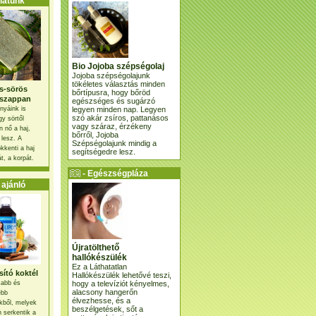
atunk
Bio Jojoba szépségolaj
Jojoba szépségolajunk
tökéletes választás minden
s-sörös
bőrtípusra, hogy bőröd
szappan
egészséges és sugárzó
legyen minden nap. Legyen
nyáink is
szó akár zsíros, pattanásos
gy sörtől
vagy száraz, érzékeny
 nő a haj,
bőrről, Jojoba
 lesz. A
Szépségolajunk mindig a
kkenti a haj
segítségedre lesz.
t, a korpát.
- Egészségpláza
ajánlatunk -
ajánló
Újratölthető
hallókészülék
Ez a Láthatatlan
ító koktél
Hallókészülék lehetővé teszi,
hogy a televíziót kényelmes,
osabb és
alacsony hangerőn
ebb
élvezhesse, és a
kből, melyek
beszélgetések, sőt a
 serkentik a