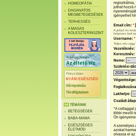
regisztrálnia
HOMEOPÁTIA
juthat hozzá n
DAGANATOS
nyereményjáté
MEGBETEGEDÉSEK
igényelhet hír
TERHESSÉG
Email cím:
*
A MAGAS
A jelszó és tov
KOLESZTERINSZINT
helyesen kell m
Username:
*
Teljes név vagy
Vezetéknév:
Keresztnév:
Neme:
Születési dá
NYÁRI EGÉSZSÉG
Végzettsége
Vérnyomás
Foglalkozás
Térdfájdalom
Lakhelye:
Családi álla
TÉMÁINK
*A csillaggal
BETEGSÉGEK
többi mezőt i
Ön igényeinek
BABA-MAMA
EGÉSZSÉGES
A személyes a
ÉLETMÓD
azokat harmad
olvassa el az