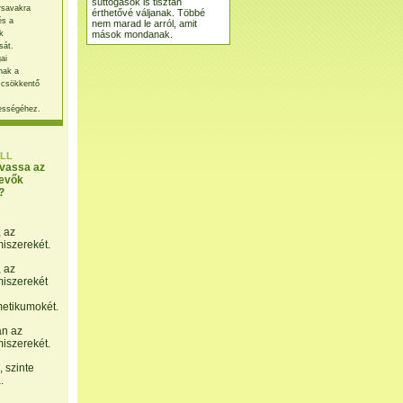
suttogások is tisztán
rsavakra
érthetővé váljanak. Többé
és a
nem marad le arról, amit
mások mondanak.
k
sát.
ai
nak a
 csökkentő
ességéhez.
LL
lvassa az
evők
?
, az
miszerekét.
, az
miszerekét
etikumokét.
án az
miszerekét.
 szinte
.