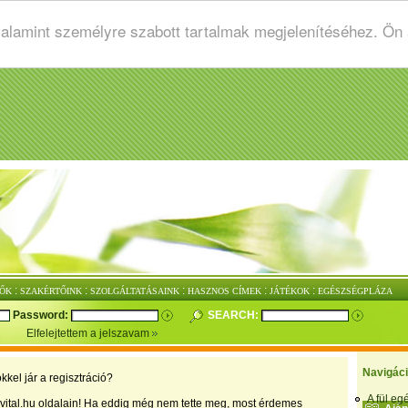
valamint személyre szabott tartalmak megjelenítéséhez. Ön
:
:
:
:
:
ŐK
SZAKÉRTŐINK
SZOLGÁLTATÁSAINK
HASZNOS CÍMEK
JÁTÉKOK
EGÉSZSÉGPLÁZA
Password:
SEARCH:
Elfelejtettem a jelszavam
Navigác
kkel jár a regisztráció?
A fül e
vital.hu oldalain! Ha eddig még nem tette meg, most érdemes