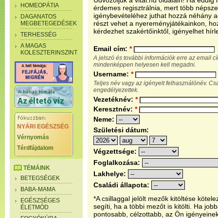
Üdvözöljük a vital.hu oldalain! Ha eddi
HOMEOPÁTIA
érdemes regisztrálnia, mert több népsze
igénybevételéhez juthat hozzá néhány ada
DAGANATOS
részt vehet a nyereményjátékainkon, ho
MEGBETEGEDÉSEK
kérdezhet szakértőinktől, igényelhet hírl
TERHESSÉG
A MAGAS
Email cím:
*
KOLESZTERINSZINT
A jelszó és további információk erre az email 
mindenképpen helyesen kell megadni.
Username:
*
Teljes név vagy az igényelt felhasználónév. C
engedélyezettek.
Vezetéknév:
*
Keresztnév:
*
Neme:
NYÁRI EGÉSZSÉG
Születési dátum:
Vérnyomás
Térdfájdalom
Végzettsége:
Foglalkozása:
TÉMÁINK
Lakhelye:
BETEGSÉGEK
Családi állapota:
BABA-MAMA
*A csillaggal jelölt mezők kitöltése köt
EGÉSZSÉGES
segíti, ha a többi mezőt is kitölti. Ha j
ÉLETMÓD
pontosabb, célzottabb, az Ön igényeine