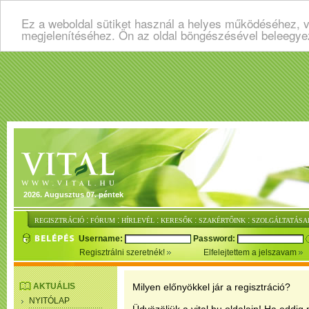
Ez a weboldal sütiket használ a helyes működéséhez, v
megjelenítéséhez. Ön az oldal böngészésével beleegye
2026. Augusztus 07. péntek
:
:
:
:
:
REGISZTRÁCIÓ
FÓRUM
HÍRLEVÉL
KERESŐK
SZAKÉRTŐINK
SZOLGÁLTATÁSA
Username:
Password:
Regisztrálni szeretnék!
Elfelejtettem a jelszavam
AKTUÁLIS
Milyen előnyökkel jár a regisztráció?
NYITÓLAP