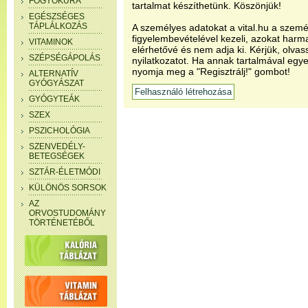
FOGYÓKÚRA
tartalmat készíthetünk. Köszönjük!
EGÉSZSÉGES
TÁPLÁLKOZÁS
A személyes adatokat a vital.hu a szemé
figyelembevételével kezeli, azokat har
VITAMINOK
elérhetővé és nem adja ki. Kérjük, olvas
SZÉPSÉGÁPOLÁS
nyilatkozatot. Ha annak tartalmával egye
nyomja meg a "Regisztrálj!" gombot!
ALTERNATÍV
GYÓGYÁSZAT
GYÓGYTEÁK
SZEX
PSZICHOLÓGIA
SZENVEDÉLY-
BETEGSÉGEK
SZTÁR-ÉLETMÓDI
KÜLÖNÖS SORSOK
AZ
ORVOSTUDOMÁNY
TÖRTÉNETÉBŐL