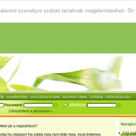
valamint személyre szabott tartalmak megjelenítéséhez. Ön
:
:
:
:
:
ŐK
SZAKÉRTŐINK
SZOLGÁLTATÁSAINK
HASZNOS CÍMEK
JÁTÉKOK
EGÉSZSÉGPLÁZA
Password:
SEARCH:
Elfelejtettem a jelszavam
Navigác
kkel jár a regisztráció?
A fül e
vital.hu oldalain! Ha eddig még nem tette meg, most érdemes