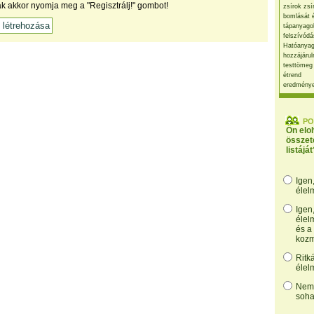
ak akkor nyomja meg a "Regisztrálj!" gombot!
zsírok zsí
bomlását 
tápanyago
felszívódá
Hatóanyag
hozzájárul
testtömeg
étrend
eredmény
PO
Ön elo
összet
listáját
Igen
élel
Igen
élel
és a
kozm
Ritk
élel
Nem,
soha