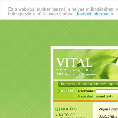
Ez a weboldal sütiket használ a helyes működéséhez, 
beleegyezik a sütik használatába.
További információ
2026. Augusztus 09. vasárnap
:
:
:
REGISZTRÁCIÓ
FÓRUM
HÍRLEVÉL
KERES
Username:
Regisztrálni szeretnék!
AKTUÁLIS
Milyen előnyö
NYITÓLAP
Üdvözöljük a 