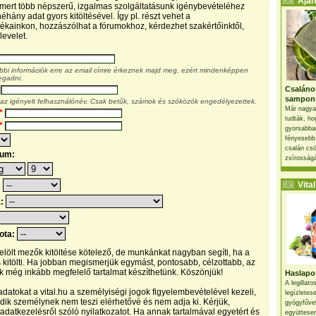
Ajánl
, mert több népszerű, izgalmas szolgáltatásunk igénybevételéhez
éhány adat gyors kitöltésével. Így pl. részt vehet a
kainkon, hozzászólhat a fórumokhoz, kérdezhet szakértőinktől,
levelet.
ábbi információk erre az email címre érkeznek majd meg, ezért mindenképpen
egadni.
Csaláno
sampon
 az igényelt felhasználónév. Csak betűk, számok és szóközök engedélyezettek.
Már nagya
*
tudták, ho
*
gyorsabban
fényesebb
csalán csö
tum:
zsírosságá
Vital 
:
a:
pota:
 jelölt mezők kitöltése kötelező, de munkánkat nagyban segíti, ha a
s kitölti. Ha jobban megismerjük egymást, pontosabb, célzottabb, az
 még inkább megfelelő tartalmat készíthetünk. Köszönjük!
Haslapos
A legillat
datokat a vital.hu a személyiségi jogok figyelembevételével kezeli,
legízletes
ik személynek nem teszi elérhetővé és nem adja ki. Kérjük,
gyógyfűve
 adatkezelésről szóló nyilatkozatot. Ha annak tartalmával egyetért és
együttesen