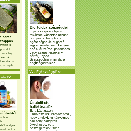
atunk
Bio Jojoba szépségolaj
Jojoba szépségolajunk
tökéletes választás minden
s-sörös
bőrtípusra, hogy bőröd
szappan
egészséges és sugárzó
legyen minden nap. Legyen
nyáink is
szó akár zsíros, pattanásos
gy sörtől
vagy száraz, érzékeny
 nő a haj,
bőrről, Jojoba
 lesz. A
Szépségolajunk mindig a
kkenti a haj
segítségedre lesz.
t, a korpát.
- Egészségpláza
ajánlatunk -
ajánló
Újratölthető
hallókészülék
Ez a Láthatatlan
ító koktél
Hallókészülék lehetővé teszi,
hogy a televíziót kényelmes,
osabb és
alacsony hangerőn
ebb
élvezhesse, és a
kből, melyek
beszélgetések, sőt a
 serkentik a