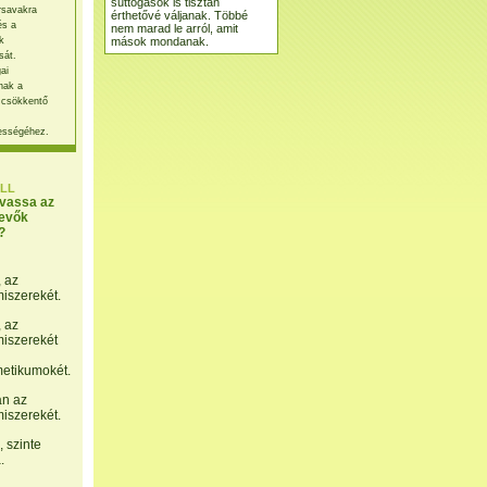
suttogások is tisztán
rsavakra
érthetővé váljanak. Többé
és a
nem marad le arról, amit
mások mondanak.
k
sát.
ai
nak a
 csökkentő
ességéhez.
LL
lvassa az
evők
?
, az
miszerekét.
, az
miszerekét
etikumokét.
án az
miszerekét.
 szinte
.