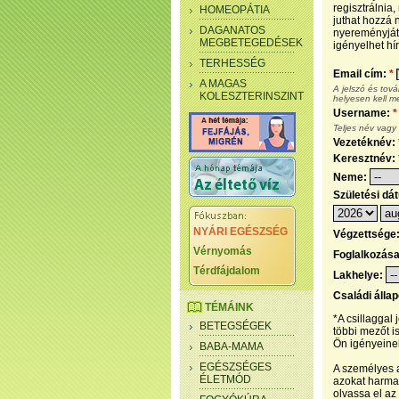
regisztrálnia
HOMEOPÁTIA
juthat hozzá n
DAGANATOS
nyereményjáté
MEGBETEGEDÉSEK
igényelhet hír
TERHESSÉG
Email cím:
*
A MAGAS
A jelszó és tov
KOLESZTERINSZINT
helyesen kell m
Username:
*
Teljes név vagy
Vezetéknév:
Keresztnév:
Neme:
Születési dá
NYÁRI EGÉSZSÉG
Végzettsége
Vérnyomás
Foglalkozás
Térdfájdalom
Lakhelye:
Családi álla
TÉMÁINK
*A csillaggal
BETEGSÉGEK
többi mezőt i
Ön igényeinek
BABA-MAMA
EGÉSZSÉGES
A személyes a
ÉLETMÓD
azokat harmad
olvassa el az