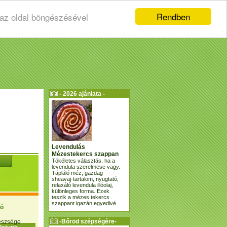
Rendben
 az oldal böngészésével
- 2026 ajánlata -
Levendulás
Mézestekercs szappan
Tökéletes választás, ha a
levendula szerelmese vagy.
Tápláló méz, gazdag
sheavaj-tartalom, nyugtató,
relaxáló levendula illóolaj,
különleges forma. Ezek
teszik a mézes tekercs
szappant igazán egyedivé.
ió
-Bőröd szépségére-
gészsége