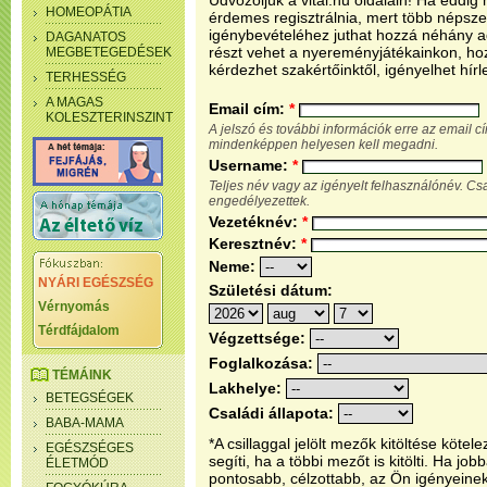
Üdvözöljük a vital.hu oldalain! Ha eddi
HOMEOPÁTIA
érdemes regisztrálnia, mert több népsze
igénybevételéhez juthat hozzá néhány ada
DAGANATOS
részt vehet a nyereményjátékainkon, ho
MEGBETEGEDÉSEK
kérdezhet szakértőinktől, igényelhet hírl
TERHESSÉG
A MAGAS
Email cím:
*
KOLESZTERINSZINT
A jelszó és további információk erre az email 
mindenképpen helyesen kell megadni.
Username:
*
Teljes név vagy az igényelt felhasználónév. C
engedélyezettek.
Vezetéknév:
*
Keresztnév:
*
Neme:
NYÁRI EGÉSZSÉG
Születési dátum:
Vérnyomás
Térdfájdalom
Végzettsége:
Foglalkozása:
TÉMÁINK
Lakhelye:
BETEGSÉGEK
Családi állapota:
BABA-MAMA
*A csillaggal jelölt mezők kitöltése köt
EGÉSZSÉGES
segíti, ha a többi mezőt is kitölti. Ha j
ÉLETMÓD
pontosabb, célzottabb, az Ön igényeine