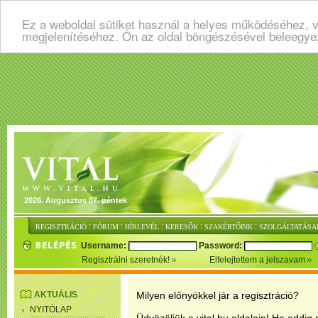
Ez a weboldal sütiket használ a helyes működéséhez, v
megjelenítéséhez. Ön az oldal böngészésével beleegye
2026. Augusztus 07. péntek
:
:
:
:
:
REGISZTRÁCIÓ
FÓRUM
HÍRLEVÉL
KERESŐK
SZAKÉRTŐINK
SZOLGÁLTATÁSA
Username:
Password:
Regisztrálni szeretnék!
Elfelejtettem a jelszavam
AKTUÁLIS
Milyen előnyökkel jár a regisztráció?
NYITÓLAP