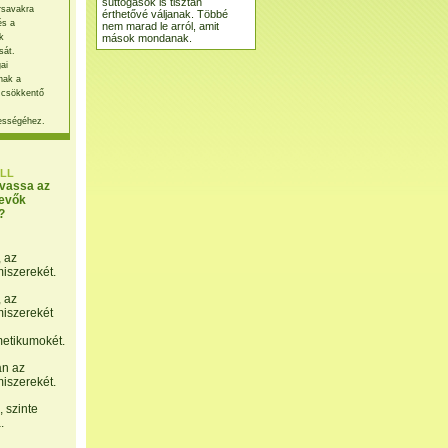
suttogások is tisztán
rsavakra
érthetővé váljanak. Többé
és a
nem marad le arról, amit
mások mondanak.
k
sát.
ai
nak a
 csökkentő
ességéhez.
LL
lvassa az
evők
?
, az
miszerekét.
, az
miszerekét
etikumokét.
án az
miszerekét.
 szinte
.