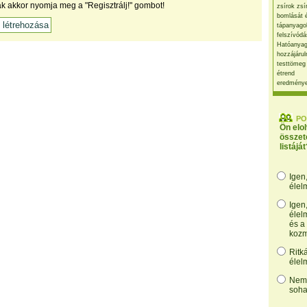
ak akkor nyomja meg a "Regisztrálj!" gombot!
zsírok zsí
bomlását 
tápanyago
felszívódá
Hatóanyag
hozzájárul
testtömeg
étrend
eredmény
PO
Ön elo
összet
listáját
Igen
élel
Igen
élel
és a
kozm
Ritk
élel
Nem,
soha