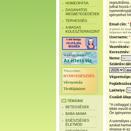
regisztrálnia
HOMEOPÁTIA
juthat hozzá n
DAGANATOS
nyereményjáté
MEGBETEGEDÉSEK
igényelhet hír
TERHESSÉG
Email cím:
*
A MAGAS
A jelszó és tov
KOLESZTERINSZINT
helyesen kell m
Username:
*
Teljes név vagy
Vezetéknév:
Keresztnév:
Neme:
Születési dá
NYÁRI EGÉSZSÉG
Végzettsége
Vérnyomás
Foglalkozás
Térdfájdalom
Lakhelye:
Családi álla
TÉMÁINK
*A csillaggal
BETEGSÉGEK
többi mezőt i
Ön igényeinek
BABA-MAMA
EGÉSZSÉGES
A személyes a
ÉLETMÓD
azokat harmad
olvassa el az