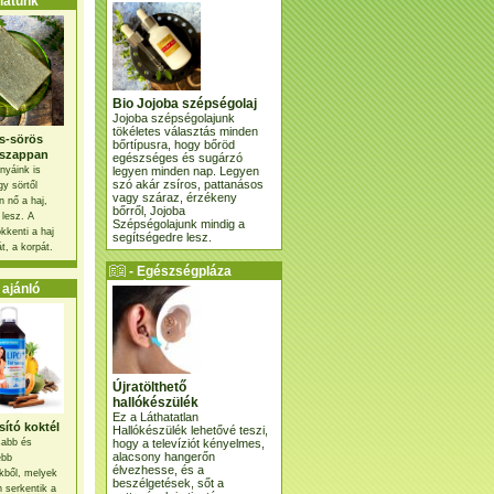
atunk
Bio Jojoba szépségolaj
Jojoba szépségolajunk
tökéletes választás minden
s-sörös
bőrtípusra, hogy bőröd
szappan
egészséges és sugárzó
legyen minden nap. Legyen
nyáink is
szó akár zsíros, pattanásos
gy sörtől
vagy száraz, érzékeny
 nő a haj,
bőrről, Jojoba
 lesz. A
Szépségolajunk mindig a
kkenti a haj
segítségedre lesz.
t, a korpát.
- Egészségpláza
ajánlatunk -
ajánló
Újratölthető
hallókészülék
Ez a Láthatatlan
ító koktél
Hallókészülék lehetővé teszi,
hogy a televíziót kényelmes,
osabb és
alacsony hangerőn
ebb
élvezhesse, és a
kből, melyek
beszélgetések, sőt a
 serkentik a