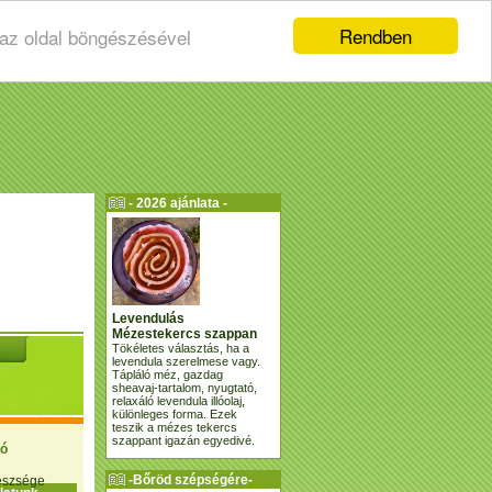
Rendben
 az oldal böngészésével
- 2026 ajánlata -
Levendulás
Mézestekercs szappan
Tökéletes választás, ha a
levendula szerelmese vagy.
Tápláló méz, gazdag
sheavaj-tartalom, nyugtató,
relaxáló levendula illóolaj,
különleges forma. Ezek
teszik a mézes tekercs
szappant igazán egyedivé.
ió
-Bőröd szépségére-
gészsége