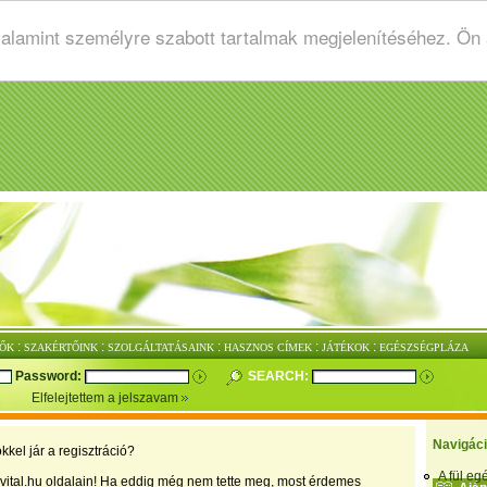
valamint személyre szabott tartalmak megjelenítéséhez. Ön
:
:
:
:
:
ŐK
SZAKÉRTŐINK
SZOLGÁLTATÁSAINK
HASZNOS CÍMEK
JÁTÉKOK
EGÉSZSÉGPLÁZA
Password:
SEARCH:
Elfelejtettem a jelszavam
Navigác
kkel jár a regisztráció?
A fül e
vital.hu oldalain! Ha eddig még nem tette meg, most érdemes