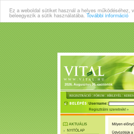
Ez a weboldal sütiket használ a helyes működéséhez, 
beleegyezik a sütik használatába.
További információ
2026. Augusztus 06. csütörtök
:
:
:
REGISZTRÁCIÓ
FÓRUM
HÍRLEVÉL
KERES
Username:
Regisztrálni szeretnék!
AKTUÁLIS
Milyen előnyö
NYITÓLAP
Üdvözöljük a 