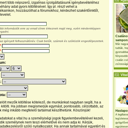
Ajánl
, mert több népszerű, izgalmas szolgáltatásunk igénybevételéhez
éhány adat gyors kitöltésével. Így pl. részt vehet a
kainkon, hozzászólhat a fórumokhoz, kérdezhet szakértőinktől,
levelet.
ábbi információk erre az email címre érkeznek majd meg, ezért mindenképpen
egadni.
Csaláno
sampon
 az igényelt felhasználónév. Csak betűk, számok és szóközök engedélyezettek.
Már nagya
*
tudták, ho
*
gyorsabban
fényesebb
csalán csö
tum:
zsírosságá
Vital 
:
a:
pota:
 jelölt mezők kitöltése kötelező, de munkánkat nagyban segíti, ha a
s kitölti. Ha jobban megismerjük egymást, pontosabb, célzottabb, az
 még inkább megfelelő tartalmat készíthetünk. Köszönjük!
Haslapos
A legillat
datokat a vital.hu a személyiségi jogok figyelembevételével kezeli,
legízletes
ik személynek nem teszi elérhetővé és nem adja ki. Kérjük,
gyógyfűve
 adatkezelésről szóló nyilatkozatot. Ha annak tartalmával egyetért és
együttesen