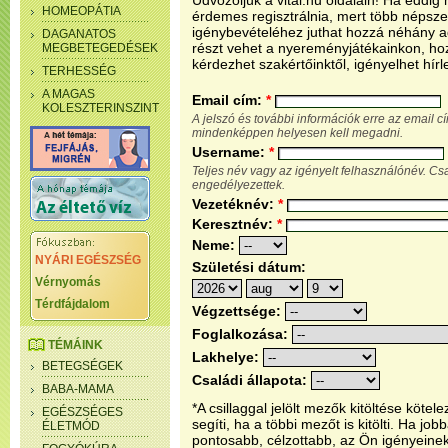
Üdvözöljük a vital.hu oldalain! Ha eddi
HOMEOPÁTIA
érdemes regisztrálnia, mert több népsze
igénybevételéhez juthat hozzá néhány ada
DAGANATOS
részt vehet a nyereményjátékainkon, ho
MEGBETEGEDÉSEK
kérdezhet szakértőinktől, igényelhet hírl
TERHESSÉG
A MAGAS
Email cím:
*
KOLESZTERINSZINT
A jelszó és további információk erre az email 
mindenképpen helyesen kell megadni.
Username:
*
Teljes név vagy az igényelt felhasználónév. C
engedélyezettek.
Vezetéknév:
*
Keresztnév:
*
Neme:
NYÁRI EGÉSZSÉG
Születési dátum:
Vérnyomás
Térdfájdalom
Végzettsége:
Foglalkozása:
TÉMÁINK
Lakhelye:
BETEGSÉGEK
Családi állapota:
BABA-MAMA
*A csillaggal jelölt mezők kitöltése köt
EGÉSZSÉGES
segíti, ha a többi mezőt is kitölti. Ha j
ÉLETMÓD
pontosabb, célzottabb, az Ön igényeine