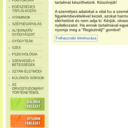
FOGYÓKÚRA
tartalmat készíthetünk. Köszönjük!
EGÉSZSÉGES
TÁPLÁLKOZÁS
A személyes adatokat a vital.hu a szemé
figyelembevételével kezeli, azokat har
VITAMINOK
elérhetővé és nem adja ki. Kérjük, olvas
SZÉPSÉGÁPOLÁS
nyilatkozatot. Ha annak tartalmával egye
nyomja meg a "Regisztrálj!" gombot!
ALTERNATÍV
GYÓGYÁSZAT
GYÓGYTEÁK
SZEX
PSZICHOLÓGIA
SZENVEDÉLY-
BETEGSÉGEK
SZTÁR-ÉLETMÓDI
KÜLÖNÖS SORSOK
AZ
ORVOSTUDOMÁNY
TÖRTÉNETÉBŐL