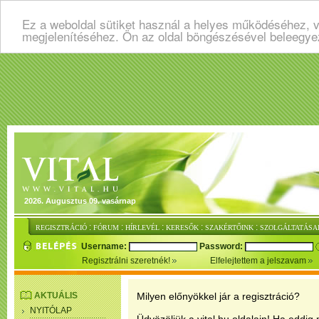
Ez a weboldal sütiket használ a helyes működéséhez, v
megjelenítéséhez. Ön az oldal böngészésével beleegye
2026. Augusztus 09. vasárnap
:
:
:
:
:
REGISZTRÁCIÓ
FÓRUM
HÍRLEVÉL
KERESŐK
SZAKÉRTŐINK
SZOLGÁLTATÁSA
Username:
Password:
Regisztrálni szeretnék!
Elfelejtettem a jelszavam
AKTUÁLIS
Milyen előnyökkel jár a regisztráció?
NYITÓLAP