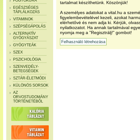
FOGYÓKÚRA
tartalmat készíthetünk. Köszönjük!
EGÉSZSÉGES
TÁPLÁLKOZÁS
A személyes adatokat a vital.hu a szemé
figyelembevételével kezeli, azokat har
VITAMINOK
elérhetővé és nem adja ki. Kérjük, olvas
SZÉPSÉGÁPOLÁS
nyilatkozatot. Ha annak tartalmával egye
nyomja meg a "Regisztrálj!" gombot!
ALTERNATÍV
GYÓGYÁSZAT
GYÓGYTEÁK
SZEX
PSZICHOLÓGIA
SZENVEDÉLY-
BETEGSÉGEK
SZTÁR-ÉLETMÓDI
KÜLÖNÖS SORSOK
AZ
ORVOSTUDOMÁNY
TÖRTÉNETÉBŐL