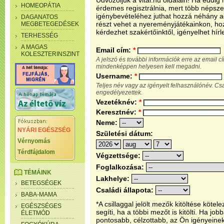
Üdvözöljük a vital.hu oldalain! Ha eddi
HOMEOPÁTIA
érdemes regisztrálnia, mert több népsze
igénybevételéhez juthat hozzá néhány ada
DAGANATOS
részt vehet a nyereményjátékainkon, ho
MEGBETEGEDÉSEK
kérdezhet szakértőinktől, igényelhet hírl
TERHESSÉG
A MAGAS
Email cím:
*
KOLESZTERINSZINT
A jelszó és további információk erre az email 
mindenképpen helyesen kell megadni.
Username:
*
Teljes név vagy az igényelt felhasználónév. C
engedélyezettek.
Vezetéknév:
*
Keresztnév:
*
Neme:
NYÁRI EGÉSZSÉG
Születési dátum:
Vérnyomás
Térdfájdalom
Végzettsége:
Foglalkozása:
TÉMÁINK
Lakhelye:
BETEGSÉGEK
Családi állapota:
BABA-MAMA
*A csillaggal jelölt mezők kitöltése köt
EGÉSZSÉGES
segíti, ha a többi mezőt is kitölti. Ha j
ÉLETMÓD
pontosabb, célzottabb, az Ön igényeine