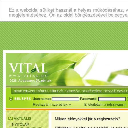
Ez a weboldal sütiket használ a helyes működéséhez, v
megjelenítéséhez. Ön az oldal böngészésével beleegye
2026. Augusztus 07. péntek
:
:
:
:
:
REGISZTRÁCIÓ
FÓRUM
HÍRLEVÉL
KERESŐK
SZAKÉRTŐINK
SZOLGÁLTATÁSA
Username:
Password:
Regisztrálni szeretnék!
Elfelejtettem a jelszavam
AKTUÁLIS
Milyen előnyökkel jár a regisztráció?
NYITÓLAP