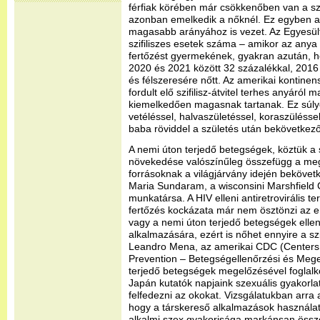
férfiak körében már csökkenőben van a szi
azonban emelkedik a nőknél. Ez egyben a ve
magasabb arányához is vezet. Az Egyesült
szifiliszes esetek száma – amikor az anya 
fertőzést gyermekének, gyakran azután, ho
2020 és 2021 között 32 százalékkal, 2016
és félszeresére nőtt. Az amerikai kontin
fordult elő szifilisz-átvitel terhes anyáró
kiemelkedően magasnak tartanak. Ez súly
vetéléssel, halvaszületéssel, koraszüléssel
baba röviddel a születés után bekövetkező
A nemi úton terjedő betegségek, köztük a sz
növekedése valószínűleg összefügg a meg
forrásoknak a világjárvány idején bekövetk
Maria Sundaram, a wisconsini Marshfield C
munkatársa. A HIV elleni antiretrovirális t
fertőzés kockázata már nem ösztönzi az 
vagy a nemi úton terjedő betegségek ellen
alkalmazására, ezért is nőhet ennyire a sz
Leandro Mena, az amerikai CDC (Centers 
Prevention – Betegségellenőrzési és Mege
terjedő betegségek megelőzésével foglalk
Japán kutatók napjaink szexuális gyakorl
felfedezni az okokat. Vizsgálatukban arra a
hogy a társkereső alkalmazások használat
alkalmi szex gyakorisága markánsan összefü