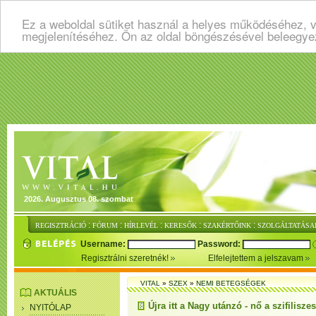
Ez a weboldal sütiket használ a helyes működéséhez, v
megjelenítéséhez. Ön az oldal böngészésével beleegye
2026. Augusztus 08. szombat
:
:
:
:
:
REGISZTRÁCIÓ
FÓRUM
HÍRLEVÉL
KERESŐK
SZAKÉRTŐINK
SZOLGÁLTATÁSA
Username:
Password:
Regisztrálni szeretnék!
Elfelejtettem a jelszavam
VITAL
»
SZEX
»
NEMI BETEGSÉGEK
AKTUÁLIS
Újra itt a Nagy utánzó - nő a szifilisz
NYITÓLAP