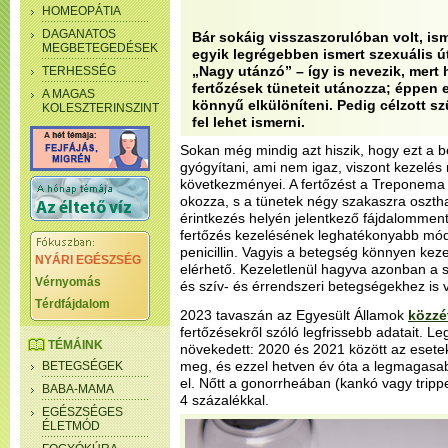
HOMEOPÁTIA
DAGANATOS
Bár sokáig visszaszorulóban volt, ism
MEGBETEGEDÉSEK
egyik legrégebben ismert szexuális 
„Nagy utánzó” – így is nevezik, mert
TERHESSÉG
fertőzések tüneteit utánozza; éppen e
A MAGAS
könnyű elkülöníteni. Pedig célzott sz
KOLESZTERINSZINT
fel lehet ismerni.
Sokan még mindig azt hiszik, hogy ezt a 
gyógyítani, ami nem igaz, viszont kezelés 
következményei. A fertőzést a Treponema
okozza, s a tünetek négy szakaszra osztha
érintkezés helyén jelentkező fájdalomment
fertőzés kezelésének leghatékonyabb módj
penicillin. Vagyis a betegség könnyen kez
NYÁRI EGÉSZSÉG
elérhető. Kezeletlenül hagyva azonban a sz
Vérnyomás
és szív- és érrendszeri betegségekhez is 
Térdfájdalom
2023 tavaszán az Egyesült Államok
közzé
fertőzésekről szóló legfrissebb adatait. L
TÉMÁINK
növekedett: 2020 és 2021 között az eset
meg, és ezzel hetven év óta a legmagasab
BETEGSÉGEK
el. Nőtt a gonorrheában (kankó vagy trip
BABA-MAMA
4 százalékkal.
EGÉSZSÉGES
ÉLETMÓD