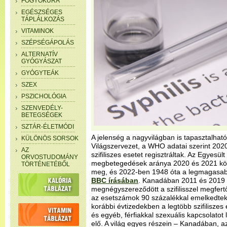
FOGYÓKÚRA
EGÉSZSÉGES
TÁPLÁLKOZÁS
VITAMINOK
SZÉPSÉGÁPOLÁS
ALTERNATÍV
GYÓGYÁSZAT
GYÓGYTEÁK
SZEX
PSZICHOLÓGIA
SZENVEDÉLY-
BETEGSÉGEK
SZTÁR-ÉLETMÓDI
A jelenség a nagyvilágban is tapasztalhat
KÜLÖNÖS SORSOK
Világszervezet, a WHO adatai szerint 2020-
AZ
szifiliszes esetet regisztráltak. Az Egyesült
ORVOSTUDOMÁNY
megbetegedések aránya 2020 és 2021 közö
TÖRTÉNETÉBŐL
meg, és 2022-ben 1948 óta a legmagasabb 
BBC írásában
. Kanadában 2011 és 2019
megnégyszereződött a szifilisszel megfer
az esetszámok 90 százalékkal emelkedtek
korábbi évtizedekben a legtöbb szifiliszes
és egyéb, férfiakkal szexuális kapcsolatot l
elő. A világ egyes részein – Kanadában, a