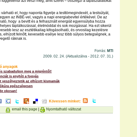
 függetlenül azt veszi meg, amit szeret – összegzi a tapasztalatokat
várható el, hogy naponta figyelje a testtömegindexét, a testsúlyát,
legyen az INBÉ-vel, vagyis a napi energiabevitel értékével. De az
ható, hogy a bevitt és a felhasznált energiát egyensúlyba hozza
helyes táplálkozással, életmóddal és sok mozgással. Ha ezt sikerül
vesebb lesz az esztétikailag kifogásolható, és orvosilag kezelésre
s, elhízott felnőtt, kevesebb esélye lesz több súlyos betegségnek, a
egető ráknak is.
Forrás:
MTI
2009. 02. 24. (Aktualizálva - 2012. 07. 31.)
ó anyagok
és szabaduljon meg a migréntől!
nciát is enyhíti a fogyás
 veszélyeztetik az elhízott kismamák
yókúra egészségesen
de okosan!
Kövessen minket:
email this page
|
Nyomtatható változat