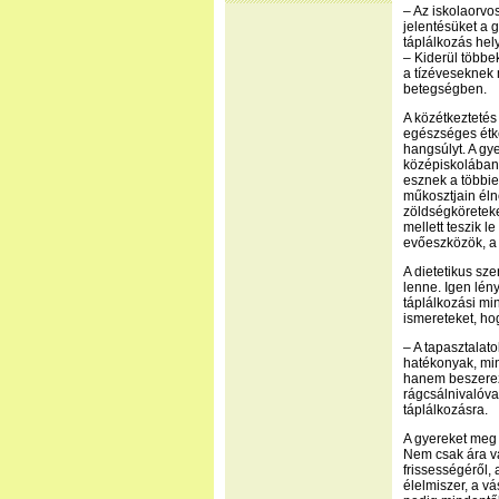
– Az iskolaorvo
jelentésüket a 
táplálkozás hely
– Kiderül többe
a tízéveseknek
betegségben.
A közétkeztetés
egészséges étke
hangsúlyt. A gy
középiskolában 
esznek a többie
műkosztjain élne
zöldségköreteke
mellett teszik le
evőeszközök, a 
A dietetikus sz
lenne. Igen lény
táplálkozási mi
ismereteket, hog
– A tapasztalat
hatékonyak, min
hanem beszerez
rágcsálnivalóva
táplálkozásra.
A gyereket meg k
Nem csak ára va
frissességéről,
élelmiszer, a v