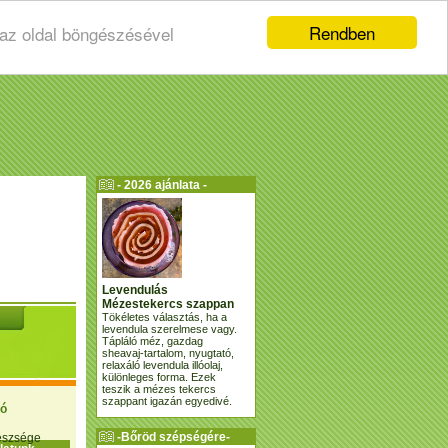
Rendben
 az oldal böngészésével
- 2026 ajánlata -
Levendulás
Mézestekercs szappan
Tökéletes választás, ha a
levendula szerelmese vagy.
Tápláló méz, gazdag
sheavaj-tartalom, nyugtató,
relaxáló levendula illóolaj,
különleges forma. Ezek
teszik a mézes tekercs
szappant igazán egyedivé.
ió
-Bőröd szépségére-
gészsége