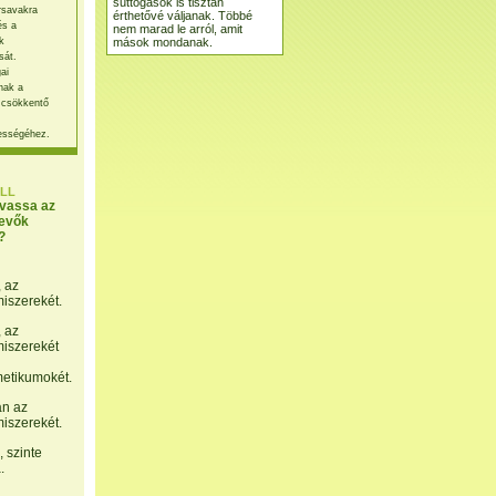
suttogások is tisztán
rsavakra
érthetővé váljanak. Többé
és a
nem marad le arról, amit
mások mondanak.
k
sát.
ai
nak a
 csökkentő
ességéhez.
LL
lvassa az
evők
?
, az
miszerekét.
, az
miszerekét
etikumokét.
án az
miszerekét.
 szinte
.