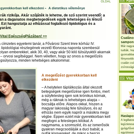
Ajánl
OLDAL
-
gyerekkorban kell elkezdeni
A dietetikus véleménye
rák rizikója. Akár szójáték is lehetne, de szó szerint veendő: a
ban a daganatos megbetegedések egyik lehetséges és létező
. Ezt hangoztatja az elhízással foglalkozó lipidológus és a
yaránt.
 Vital EgészségPlázában! >>
Csaláno
sampon
 címzetes egyetemi tanár, a Fővárosi Szent Imre kórház IV.
Már nagya
 lipidológiai részlegének vezető főorvosa naponta szembesül
tudták, ho
lyan emberekkel, akik 30, 40, vagy akár 50 kiló túlsúlyuktól akarnak
gyorsabban
 orvosi segítséggel. Nem véletlen, hogy az orvos a megelőzés
fényesebb
ngsúlyozza, minden lehetséges alkalommal.
csalán csö
zsírosságá
A megelőzést gyerekkorban kell
Vital 
elkezdeni
– A helytelen táplálkozás által okozott
betegségek megelőzése igen fontos, mert
a súlyfelesleg igen sok krónikus kórnak,
még a ráknak is lehetséges alapja –
bocsátja előre. Alapos okkal, hiszen a
magyar lakosság fele túlsúlyos, és az
elhízás nem egyik napról a másikra megy
Haslapos
végbe. Éppen ezért már gyerekkorban kell
A legillat
megfogni a felesleges kilókat. A
legízletes
nagymama, a szomszéd, és az ismerősök
gyógyfűve
gyakran megcsodálják a duci babát, a
együttesen
pufók kisgyereket, de mikor a hercig