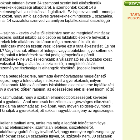
soknak minden évben 34 szempont szerint kell elkészíteniük
gyerekek egészségi állapotáról. E szempontok között 14 a
telenségével, az elhízással foglalkozik. Ez is jelez valamit – mondja.
TART
k között, hogy amíg az ötéves gyerekeknek mindössze 1 százaléka,
MEGOS
 már 14 százaléka szenved valamilyen táplálkozással összefüggő
 – sajnos – kevés kivételtől eltekintve nem ad megfelelő mintát az
zésre, sokkal inkább az olcsóbb és laktatóbb étkekre helyezik a
erekek fele általános iskolában még a menzán étkezik, de
már csak minden tizedik veszi igénybe ezt a fajta étkeztetést. És hol
k? Vagy hoznak otthonról hideget, vagy a büfékben, gyorséttermek
k, holott a felmérések szerint pedig igényelnék a párolt
t főzelékek helyett, és leginkább a választható és változatos koszt
 voksukat. Még a tálalás, a tiszta terítő, a megfelelő tálcák,
személyzet tisztasága is elhangzik részükről, jogos igényként.
erint a betegségek fele, harmada életmódváltással megelőzhető
eges, hogy a felnőtt világ mit közvetít a gyerekeknek, milyen
ntát kapnak. Már az általános iskolákban oktatni kellene táplálkozási
y a gyerek időben rájöjjön, az egészséges étek is lehet finom, jóízű.
ok azt mutatják, hogy a szóban elmondott bölcsességek kevésbé
t a gyakorlat. Ahol nem csak beszélnek az egészséges étkezésről,
tek alma automatát az iskolában, vagy ingyen zöldség-gyümölcs
l kínálják a gyerekeket, ott sokkal nagyobb az igény az egészséges
ellene tanítani arra, amire ma még a legtöbb felnőtt sem figyel.
n az élelmiszernek, számtalan jelölése, összetételéről,
 adalékanyagairól és így tovább! Azt, hogy mennyire egészséges egy
ásárlóknak csak 14 százaléka figyeli, 56 százalék nem, 30 százalék