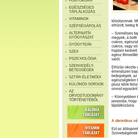
FOGYÓKÚRA
EGÉSZSÉGES
TÁPLÁLKOZÁS
VITAMINOK
túlsúlyosnak. M
elhízott, beteg f
SZÉPSÉGÁPOLÁS
ALTERNATÍV
– Személyes ta
GYÓGYÁSZAT
megyek, a büfé 
cukros, egészség
GYÓGYTEÁK
cukros, vagy s
hajdani kedvelt
SZEX
egész filmvetít
PSZICHOLÓGIA
valót.
SZENVEDÉLY-
Elhízás okozta 
BETEGSÉGEK
érrendszeri ba
betegségek, az
SZTÁR-ÉLETMÓDI
egészségtelen t
KÜLÖNÖS SORSOK
plusz kilók fel
orvost egyaránt
AZ
ORVOSTUDOMÁNY
– Könnyebben kö
TÖRTÉNETÉBŐL
javasolja, hogy
táplálkozásra.
A dietetikus v
Ezt az álláspont
Szövetségének f