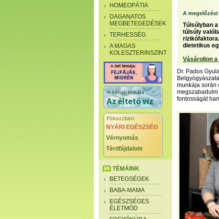
HOMEOPÁTIA
A megelőzést 
DAGANATOS
MEGBETEGEDÉSEK
Túlsúlyban a 
túlsúly való
TERHESSÉG
rizikófaktora
dietetikus eg
A MAGAS
KOLESZTERINSZINT
Vásároljon a
Dr. Pados Gyula
Belgyógyászata
munkája során o
megszabadulni –
fontosságát ha
NYÁRI EGÉSZSÉG
Vérnyomás
Térdfájdalom
TÉMÁINK
BETEGSÉGEK
BABA-MAMA
EGÉSZSÉGES
ÉLETMÓD