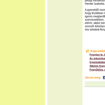
pedig mindentől
Henter Izabella.
A gyerektől nem 
hogy tisztában 
igenis megtanít
szervezetében, 
elérni, akkor ke
szoruló túlsúlyo
ma sokakat feny
Kapcsolód
Fogyjon le, 
Az inkontine
Gyermeküket
Sikeres fog
Fogyókúra, 
Ossza meg: