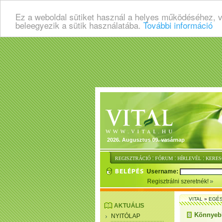
Ez a weboldal sütiket használ a helyes működéséhez, 
beleegyezik a sütik használatába.
További információ
2026. Augusztus 09. vasárnap
:
:
:
REGISZTRÁCIÓ
FÓRUM
HÍRLEVÉL
KERES
Username:
Regisztrálni szeretnék!
VITAL
»
EGÉ
AKTUÁLIS
Könnyebb
NYITÓLAP