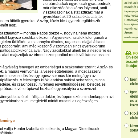
zsírok zsí
zsírpárnácskák egyre csak gyarapodnak,
bomlását 
már elkezdődött a kóros folyamat, amit
tápanyago
visszaigazolnak a statisztikák: már a
felszívódá
gyerekkorúak 20 százalékát találják
Hatóanyag
inden ötödik gyereket! A szép, kövér kicsi gyerek legtöbbször
hozzájárul
elnőtt lesz.
testtömeg
pasztalatom – mondja Pados doktor –, hogy ha néha moziba
étrend
előtt kígyózó sorokba ütközöm. A gyerekek, fiatalok tolonganak a
eredmény
telen üdítőkért, a ma annyira divatos, ragacsos, olajjal átitatott
ós popcornért, ami még köszönő viszonyban sincs gyerekkorunk
 pattogatott kukoricájával. Nagy zacskókkal ülnek be a nézőtérre és
PO
és alatt majszolják az étrendi szempontból rendkívül káros nassolni
Ön elo
összet
listáját
világválság fenyegeti az emberiséget a szakember szerint. A szív- és
jok, a magas vérnyomás, a veseelégtelenség, a mozgásszervi
 érelmeszesedés és egy egész sor más kór melegágya az
Igen
áplálkozás. A felesleges kilók leadása sokkal nehezebb, mint a
élel
szedése, és csak hosszú, türelmes együttműködéssel, beteget, és
 próbára tevő terápiával hozható egyensúlyba a szervezet.
Igen
élel
nnyebb az élet – állítja a doktor, és éppen ezért mindenképpen azt
és a
 gyerekkorban kell megfelelő mintát mutatni az egészséges
kozm
Ritk
élel
éleménye
Nem,
ot vallja Henter Izabella dietetikus is, a Magyar Dietetikusok
soha
őtitkára.