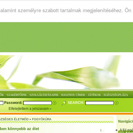
valamint személyre szabott tartalmak megjelenítéséhez. Ön
:
:
:
:
:
ŐK
SZAKÉRTŐINK
SZOLGÁLTATÁSAINK
HASZNOS CÍMEK
JÁTÉKOK
EGÉSZSÉGPLÁZA
Password:
SEARCH:
Elfelejtettem a jelszavam
SZSÉGES ÉLETMÓD
»
FOGYÓKÚRA
Navigác
en könnyebb az élet
A fül e
1 .