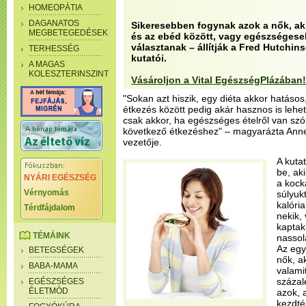
HOMEOPÁTIA
DAGANATOS
Sikeresebben fogynak azok a nők, ak
MEGBETEGEDÉSEK
és az ebéd között, vagy egészségese
választanak – állítják a Fred Hutchi
TERHESSÉG
kutatói.
A MAGAS
KOLESZTERINSZINT
Vásároljon a Vital EgészségPlázában!
"Sokan azt hiszik, egy diéta akkor hatáso
étkezés között pedig akár hasznos is lehet
csak akkor, ha egészséges ételről van szó,
következő étkezéshez" – magyarázta Anne
vezetője.
A kuta
be, ak
NYÁRI EGÉSZSÉG
a kock
Vérnyomás
súlyuk
kalória
Térdfájdalom
nekik,
kaptak
TÉMÁINK
nassol
Az egy
BETEGSÉGEK
nők, a
BABA-MAMA
valami
százal
EGÉSZSÉGES
ÉLETMÓD
azok, 
kezdté