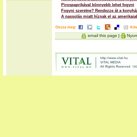
Pirospaprikával könnyebb lehet fogyni
Fogyni szeretne? Rendezze át a konyháj
A nassolás miatt híznak el az amerikaia
Ossza meg:
Köv
email this page
|
Nyom