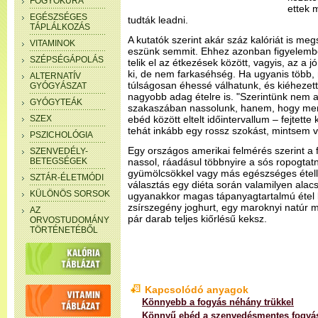
FOGYÓKÚRA
ettek 
EGÉSZSÉGES
tudták leadni.
TÁPLÁLKOZÁS
A kutatók szerint akár száz kalóriát is m
VITAMINOK
eszünk semmit. Ehhez azonban figyelembe
SZÉPSÉGÁPOLÁS
telik el az étkezések között, vagyis, az a j
ki, de nem farkaséhség. Ha ugyanis több, m
ALTERNATÍV
túlságosan éhessé válhatunk, és kiéhezet
GYÓGYÁSZAT
nagyobb adag ételre is. "Szerintünk nem 
GYÓGYTEÁK
szakaszában nassolunk, hanem, hogy menn
SZEX
ebéd között eltelt időintervallum – fejtette 
tehát inkább egy rossz szokást, mintsem v
PSZICHOLÓGIA
Egy országos amerikai felmérés szerint a 
SZENVEDÉLY-
BETEGSÉGEK
nassol, ráadásul többnyire a sós ropogtatn
gyümölcsökkel vagy más egészséges étell
SZTÁR-ÉLETMÓDI
választás egy diéta során valamilyen alacs
KÜLÖNÖS SORSOK
ugyanakkor magas tápanyagtartalmú étel 
zsírszegény joghurt, egy maroknyi natúr m
AZ
pár darab teljes kiőrlésű keksz.
ORVOSTUDOMÁNY
TÖRTÉNETÉBŐL
Kapcsolódó anyagok
Könnyebb a fogyás néhány trükkel
Könnyű ebéd a szenvedésmentes fogyás