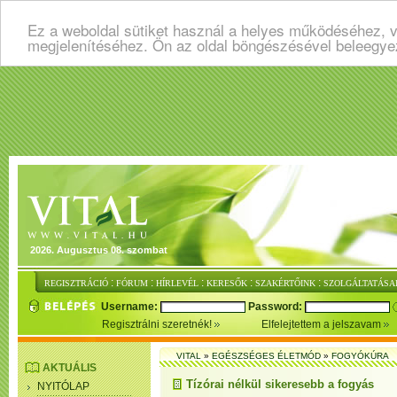
Ez a weboldal sütiket használ a helyes működéséhez, v
megjelenítéséhez. Ön az oldal böngészésével beleegye
2026. Augusztus 08. szombat
:
:
:
:
:
REGISZTRÁCIÓ
FÓRUM
HÍRLEVÉL
KERESŐK
SZAKÉRTŐINK
SZOLGÁLTATÁSA
Username:
Password:
Regisztrálni szeretnék!
Elfelejtettem a jelszavam
VITAL
»
EGÉSZSÉGES ÉLETMÓD
»
FOGYÓKÚRA
AKTUÁLIS
Tízórai nélkül sikeresebb a fogyás
NYITÓLAP