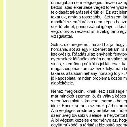
önmagában nem elégséges, hiszen az eg
kettős látás elkerülése végett törvényszer
feloldását takarással érjük el. Ez azt jelen
takarjuk, amíg a rosszabbul látó szem lá
mindkét szemét váltva nem képes haszná
sok türelmet, gondosságot igényel a kis b
végző orvos részéről is. Évekig tartó eg
vizsgálattal.
Sok szülő megrémül, ha azt hallja, hogy 
hordania, sőt az egyik szemet takarni is 
lefekvésig. Ráadásul az enyhébb fénytör
gyermekek látásélességén nem változta
sincs, szemüveg nélkül is jól lát, csak k
magas dioptriaszám az évek folyamán bi
takarás általában néhány hónapig folyik.
jó kapcsolata, minden probléma közös 
alapfeltétele.
Nehéz megjósolni, kinek lesz szüksége m
már mindkét szemen jó, és váltva képes 
szemüveg alatt is kancsal marad a beteg,
ideje. Ennek során a szemek párhuzamos 
A jó végleges eredmény érdekében műtét 
szemüveg további viselése, a helyzettől 
A jól végzett kezelés eredménye az, hogy fe
együttműködő, a térlátást biztosító sze