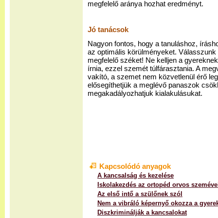
megfelelő aránya hozhat eredményt.
Jó tanácsok
Nagyon fontos, hogy a tanuláshoz, írás
az optimális körülményeket. Válasszun
megfelelő széket! Ne kelljen a gyereknek
írnia, ezzel szemét túlfárasztania. A meg
vakító, a szemet nem közvetlenül érő le
elősegíthetjük a meglévő panaszok csökk
megakadályozhatjuk kialakulásukat.
Kapcsolódó anyagok
A kancsalság és kezelése
Iskolakezdés az ortopéd orvos szeméve
Az első intő a szülőnek szól
Nem a vibráló képernyő okozza a gyere
Diszkriminálják a kancsalokat