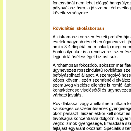
fontosságát nem lehet eléggé hangsúlyoz
pályaválasztásra, a jó szemet ért esetleg
következményeire.
Rövidlátás iskoláskorban
A kiskamaszkor szemészeti problémája a 
esetek nagyobb részében úgynevezett jóin
ami a 3-4 dioptriát nem haladja meg, nem
Fontos ilyenkor is a rendszeres szemésze
legjobb látásélességet biztosítsuk.
A rohamosan fokozódó, sokszor már fiat
úgynevezett rosszindulatú rövidlátás sz
befolyásolható állapot. A szemgolyó hos
képes követni, ezért szemfenéki elváltoz
szemüveg viselése ellenére is romló lát
kontaktlencse viselésétől és úgynevezet
várható javulás.
Rövidlátással vagy anélkül nem ritka a 
szükséges összetérítésének gyengesége.
okoz panaszt, hiszen ekkor kell sokat é
távolságra koncentrálva dolgozni a gyer
végző izmok gyengesége, kifáradása sz
fejfájást egyaránt okozhat. Speciális sz