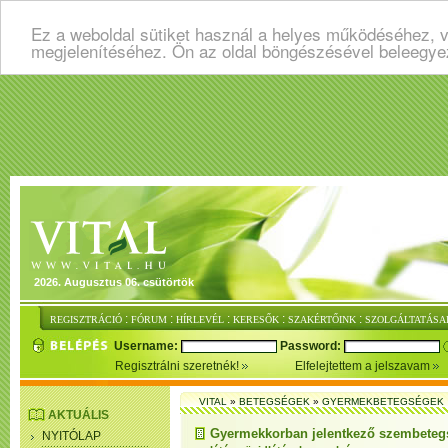
Ez a weboldal sütiket használ a helyes működéséhez, v
megjelenítéséhez. Ön az oldal böngészésével beleegye
2026. Augusztus 06. csütörtök
:
:
:
:
:
REGISZTRÁCIÓ
FÓRUM
HÍRLEVÉL
KERESŐK
SZAKÉRTŐINK
SZOLGÁLTATÁSA
Username:
Password:
Regisztrálni szeretnék!
Elfelejtettem a jelszavam
VITAL
»
BETEGSÉGEK
»
GYERMEKBETEGSÉGEK
AKTUÁLIS
Gyermekkorban jelentkező szembeteg
NYITÓLAP