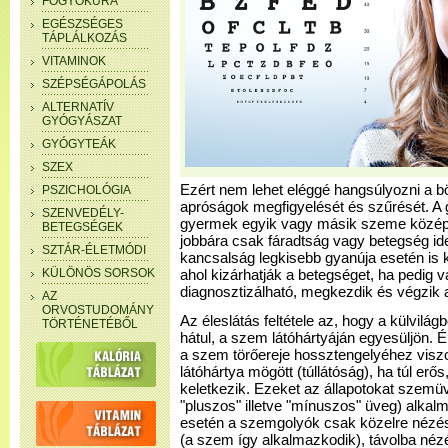
FOGYÓKÚRA
EGÉSZSÉGES
TÁPLÁLKOZÁS
VITAMINOK
SZÉPSÉGÁPOLÁS
ALTERNATÍV
GYÓGYÁSZAT
GYÓGYTEÁK
SZEX
Ezért nem lehet eléggé hangsúlyozni a 
PSZICHOLÓGIA
apróságok megfigyelését és szűrését. A 
SZENVEDÉLY-
gyermek egyik vagy másik szeme középi
BETEGSÉGEK
jobbára csak fáradtság vagy betegség id
SZTÁR-ÉLETMÓDI
kancsalság legkisebb gyanúja esetén is k
KÜLÖNÖS SORSOK
ahol kizárhatják a betegséget, ha pedig v
diagnosztizálható, megkezdik és végzik a
AZ
ORVOSTUDOMÁNY
Az éleslátás feltétele az, hogy a külvilág
TÖRTÉNETÉBŐL
hátul, a szem látóhártyáján egyesüljön. É
a szem törőereje hossztengelyéhez visz
látóhártya mögött (túllátóság), ha túl erős,
keletkezik. Ezeket az állapotokat szemü
"pluszos" illetve "mínuszos" üveg) alkal
esetén a szemgolyók csak közelre nézé
(a szem így alkalmazkodik), távolba néz