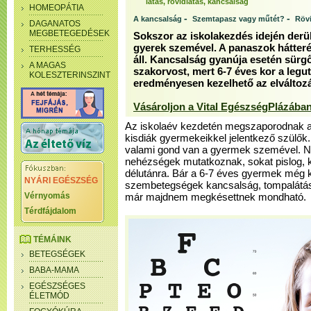
látás, rövidlátás, kancsalság
HOMEOPÁTIA
-
-
A kancsalság
Szemtapasz vagy műtét?
Rövi
DAGANATOS
MEGBETEGEDÉSEK
Sokszor az iskolakezdés idején derül
gyerek szemével. A panaszok hátter
TERHESSÉG
áll. Kancsalság gyanúja esetén sürgő
A MAGAS
szakorvost, mert 6-7 éves kor a leg
KOLESZTERINSZINT
eredményesen kezelhető az elváltoz
Vásároljon a Vital EgészségPlázában
Az iskolaév kezdetén megszaporodnak a
kisdiák gyermekeikkel jelentkező szülők.
valami gond van a gyermek szemével. Nem
nehézségek mutatkoznak, sokat pislog, k
délutánra. Bár a 6-7 éves gyermek még k
NYÁRI EGÉSZSÉG
szembetegségek kancsalság, tompalátás
Vérnyomás
már majdnem megkésettnek mondható.
Térdfájdalom
TÉMÁINK
BETEGSÉGEK
BABA-MAMA
EGÉSZSÉGES
ÉLETMÓD