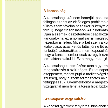
A kancsalság
A kancsalság okát nem ismerjük pontosa
felfogás szerint az elsődleges probléma a
túllátó szem távolba nézéskor is kényte
fordul), hogy élesen lásson. Az alkalma
útján a szemek összetérítése csatlakozik
kancsaloknál ez a normálisan is meglév
nézéskor is fellép. Mivel a két szem a kö
kialakulása, azaz kettős látás jönne létr
funkcióját automatikusan nem kapcsolná k
hogy a kancsal ember csak az egyik sze
tompalátás alakul ki. Ez a magyarázat jó 
A kancsalság korismézése után a gyermek
meghatározás a szükséges. Ezt öt napon 
cseppentett, tágított pupilla mellett végz
szükség, hogy a szem természetes alk
felfüggesszük. Gyermekkorba a megszo
vizsgálattal nem lehet a törési hibát bizt
Szemtapasz vagy műtét?
A kancsal gyermek fénytörési hibájának 