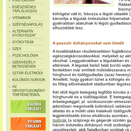
FOGYÓKÚRA
Rákkel
EGÉSZSÉGES
bizonyí
TÁPLÁLKOZÁS
köhögést vált ki, fokozza a légúti váladék
VITAMINOK
károsítja a légutak öntisztulási folyamata
gyakrabban alakulnak ki légúti gyulladáso
SZÉPSÉGÁPOLÁS
elhúzódóbb lesz.
ALTERNATÍV
GYÓGYÁSZAT
GYÓGYTEÁK
A passzív dohányosokat sem kíméli
SZEX
A továbbiakban részletesebben foglalkoz
PSZICHOLÓGIA
egészségkárosodásokkal, melyeket az akt
okozhat. Leggyakrabban a légutakban és a
SZENVEDÉLY-
eltérések. A légutak belső falát borító sej
BETEGSÉGEK
fentiekben már említett működészavara mia
SZTÁR-ÉLETMÓDI
hörghurut és tüdőgyulladás (azaz heveny) é
Amellett, hogy gyakori tünet a köhögés és 
KÜLÖNÖS SORSOK
és főleg előrehaladott stádiumban légzésza
AZ
ORVOSTUDOMÁNY
Két idült légúti betegség legfőbb kóroka a
TÖRTÉNETÉBŐL
hörghuruté és a tüdőtágulásé. E betegség
érbetegséggel, pl. szívkoszorúér-elmesze
jelentősen megnövelik különböző sebészeti
altatás és a műtét után kialakuló tüdőgyul
legjelentősebb kóros elváltozás azonban,
tüdőrák
(a szájüregi és gégerák szintén gy
három évtizedes dohányzó múlt szüksége
veszélyezteti, akik fiatalkorban szoktak rá