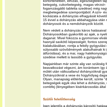
kórtörténetben, elhízás, egészségtelen t
betegség, cukorbetegség, magas vérzsír- é
fogamzásgátló tabletta szedése) még nagy
megbetegedése szempontjából. A szív- és
kockázata a dohányzás elhagyását követő
15 évvel a dohányzás abbahagyása után n
dohányosok és a nemdohányzók között.
Nem védett a dohányzás káros hatásaival
Dohányosokban gyakoribb az ajak, a nyelő
daganat. Mivel fokozza a gyomorsav elvál
hasnyál savkötő képességét, fontos szerep
kialakulásában, rontja a fekély gyógyulás
súlyosabb szövődmények alakulhatnak ki 
átfúródása), és a mai, nagy hatékonyságú
szedése mellett is lassúbb a gyógyulás.
Napjainkban már szinte alig van szükség f
beavatkozást végezni, ám korántsem így á
műtét után változatlanul dohányzóknál gyak
Dohányzóknál a vese és húgyhólyag dagana
Olyan, manapság előtérbe került, szinte 
betegségek egyik oka lehet a dohányzás, m
combfej (lényegében kisérkárosodás által k
Szülői felelőtlenség
Igen jelentős a dohányzás károsító hatá