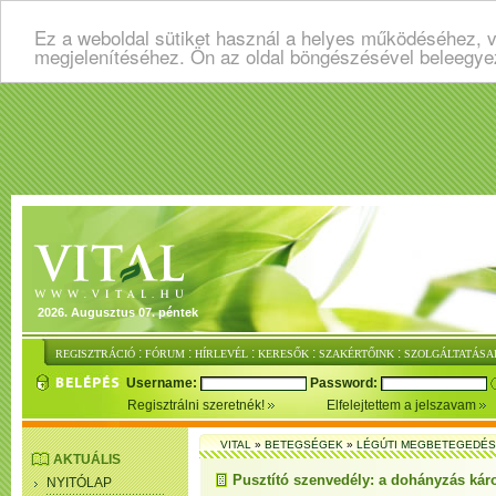
Ez a weboldal sütiket használ a helyes működéséhez, v
megjelenítéséhez. Ön az oldal böngészésével beleegye
2026. Augusztus 07. péntek
:
:
:
:
:
REGISZTRÁCIÓ
FÓRUM
HÍRLEVÉL
KERESŐK
SZAKÉRTŐINK
SZOLGÁLTATÁSA
Username:
Password:
Regisztrálni szeretnék!
Elfelejtettem a jelszavam
VITAL
»
BETEGSÉGEK
»
LÉGÚTI MEGBETEGEDÉ
AKTUÁLIS
Pusztító szenvedély: a dohányzás kár
NYITÓLAP