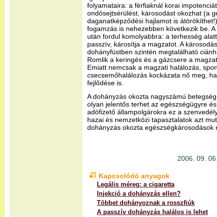
folyamataira: a férfiaknál korai impotenciá
ondósejtsérülést, károsodást okozhat (a ge
daganatképződési hajlamot is átörökíthet
fogamzás is nehezebben következik be. 
után fordul komolyabbra: a terhesség alat
passzív, károsítja a magzatot. A károsodás
dohányfüstben szintén megtalálható ciánhi
Romlik a keringés és a gázcsere a magzato
Emiatt nemcsak a magzati halálozás, spont
csecsemőhalálozás kockázata nő meg, h
fejlődése is.
A dohányzás okozta nagyszámú betegség é
olyan jelentős terhet az egészségügyre é
adófizető állampolgárokra ez a szenvedély
hazai és nemzetközi tapasztalatok azt muta
dohányzás okozta egészségkárosodások 
2006. 09. 06.
Kapcsolódó anyagok
Legális méreg: a cigaretta
Injekció a dohányzás ellen?
Többet dohányoznak a rosszfiúk
A passzív dohányzás halálos is lehet