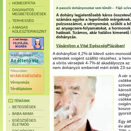
HOMEOPÁTIA
-
A passzív dohányosokat sem kíméli
Fájó szív
DAGANATOS
MEGBETEGEDÉSEK
A dohány legjelentősebb káros összetevő
számára egyike a legerősebb mérgeknek.
TERHESSÉG
pulzusszámot, a vérnyomást, szűkíti a bőr
A MAGAS
az anyagcsere-folyamatokat, a hormonok 
KOLESZTERINSZINT
hatásait. Számos, akár halálos kimenetű 
dohányzás.
Vásároljon a Vital EgészségPlázában!
A dohányfüst 4,2%-át kitevő szén-monoxid
vértestek oxigént szállító részéhez, a he
a vörös vérsejtek 4-7%-át akadályozza az 
nem dohányzó embernél mért érték 23-sz
A vér 
NYÁRI EGÉSZSÉG
csökke
Vérnyomás
szövet
Térdfájdalom
károsí
sebgyó
csökke
TÉMÁINK
oxigéne
BETEGSÉGEK
koszor
gyorsí
BABA-MAMA
EGÉSZSÉGES
Egy át
ÉLETMÓD
év alat
70%-a 