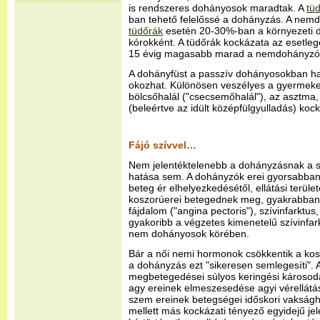
is rendszeres dohányosok maradtak. A
tü
ban tehető felelőssé a dohányzás. A nem
tüdőrák
esetén 20-30%-ban a környezeti d
kórokként. A tüdőrák kockázata az esetle
15 évig magasabb marad a nemdohányzók
A dohányfüst a passzív dohányosokban ha
okozhat. Különösen veszélyes a gyermekek
bölcsőhalál ("csecsemőhalál"), az asztma, 
(beleértve az idült középfülgyulladás) kock
Fájó szívvel…
Nem jelentéktelenebb a dohányzásnak a sz
hatása sem. A dohányzók erei gyorsabba
beteg ér elhelyezkedésétől, ellátási terüle
koszorúerei betegednek meg, gyakrabban a
fájdalom ("angina pectoris"), szívinfarktus,
gyakoribb a végzetes kimenetelű szívinfar
nem dohányosok körében.
Bár a női nemi hormonok csökkentik a ko
a dohányzás ezt "sikeresen semlegesíti". 
megbetegedései súlyos keringési károsodá
agy ereinek elmeszesedése agyi vérellátás
szem ereinek betegségei időskori vakság
mellett más kockázati tényező egyidejű jel