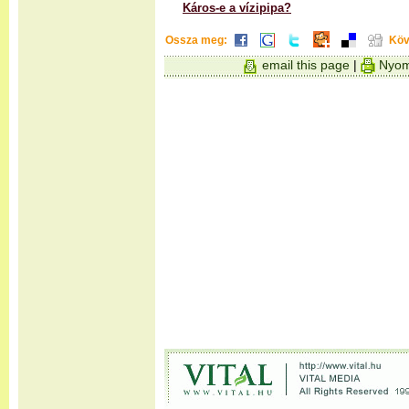
Káros-e a vízipipa?
Ossza meg:
Köv
email this page
|
Nyom