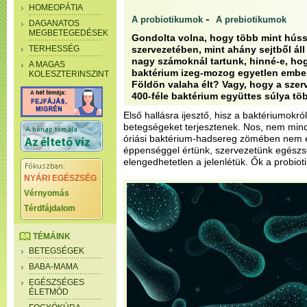
HOMEOPÁTIA
-
A probiotikumok
A prebiotikumok
DAGANATOS
MEGBETEGEDÉSEK
Gondolta volna, hogy több mint húss
TERHESSÉG
szervezetében, mint ahány sejtből áll
nagy számoknál tartunk, hinné-e, ho
A MAGAS
baktérium izeg-mozog egyetlen embe
KOLESZTERINSZINT
Földön valaha élt? Vagy, hogy a sze
400-féle baktérium együttes súlya tö
Első hallásra ijesztő, hisz a baktériumokról
betegségeket terjesztenek. Nos, nem min
óriási baktérium-hadsereg zömében nem e
éppenséggel értünk, szervezetünk egés
elengedhetetlen a jelenlétük. Ők a probio
NYÁRI EGÉSZSÉG
Vérnyomás
Térdfájdalom
TÉMÁINK
BETEGSÉGEK
BABA-MAMA
EGÉSZSÉGES
ÉLETMÓD