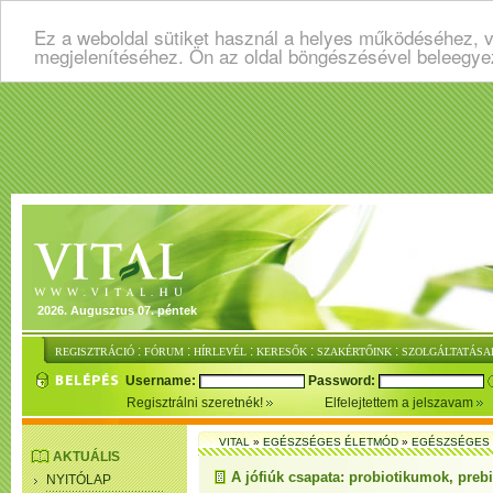
Ez a weboldal sütiket használ a helyes működéséhez, v
megjelenítéséhez. Ön az oldal böngészésével beleegye
2026. Augusztus 07. péntek
:
:
:
:
:
REGISZTRÁCIÓ
FÓRUM
HÍRLEVÉL
KERESŐK
SZAKÉRTŐINK
SZOLGÁLTATÁSA
Username:
Password:
Regisztrálni szeretnék!
Elfelejtettem a jelszavam
VITAL
»
EGÉSZSÉGES ÉLETMÓD
»
EGÉSZSÉGES 
AKTUÁLIS
A jófiúk csapata: probiotikumok, pre
NYITÓLAP