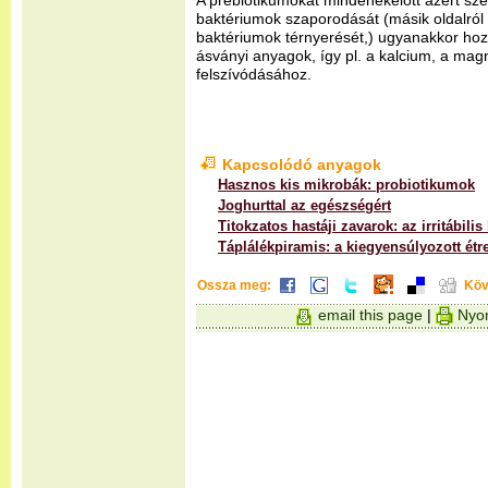
A prebiotikumokat mindenekelőtt azért szere
baktériumok szaporodását (másik oldalról 
baktériumok térnyerését,) ugyanakkor hoz
ásványi anyagok, így pl. a kalcium, a mag
felszívódásához.
Kapcsolódó anyagok
Hasznos kis mikrobák: probiotikumok
Joghurttal az egészségért
Titokzatos hastáji zavarok: az irritábili
Táplálékpiramis: a kiegyensúlyozott étr
Ossza meg:
Köv
email this page
|
Nyom