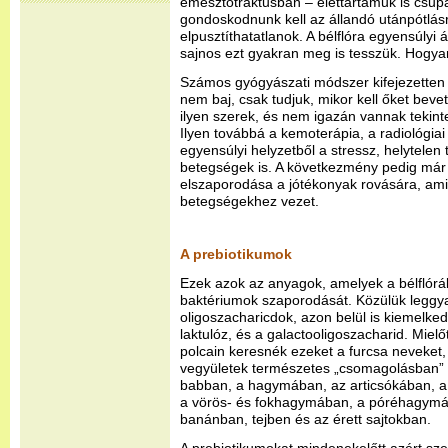
emésztőtraktusban – élettartamuk is csup
gondoskodnunk kell az állandó utánpótlás
elpusztíthatatlanok. A bélflóra egyensúlyi 
sajnos ezt gyakran meg is tesszük. Hogy
Számos gyógyászati módszer kifejezetten
nem baj, csak tudjuk, mikor kell őket bevet
ilyen szerek, és nem igazán vannak tekinte
Ilyen továbbá a kemoterápia, a radiológiai 
egyensúlyi helyzetből a stressz, helytelen 
betegségek is. A következmény pedig már 
elszaporodása a jótékonyak rovására, ami
betegségekhez vezet.
A prebiotikumok
Ezek azok az anyagok, amelyek a bélflórá
baktériumok szaporodását. Közülük leggy
oligoszacharicdok, azon belül is kiemelked
laktulóz, és a galactooligoszacharid. Miel
polcain keresnék ezeket a furcsa neveket, 
vegyületek természetes „csomagolásban” i
babban, a hagymában, az articsókában, a 
a vörös- és fokhagymában, a póréhagymá
banánban, tejben és az érett sajtokban.