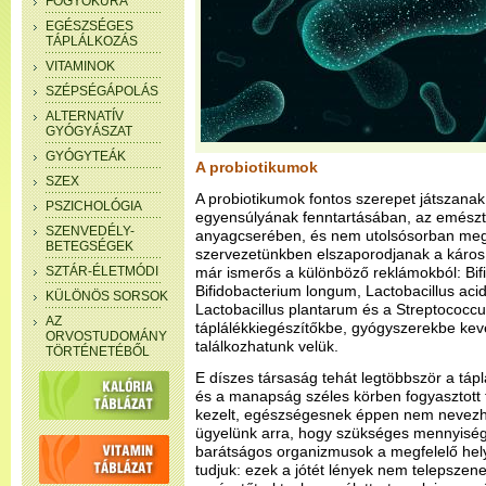
FOGYÓKÚRA
EGÉSZSÉGES
TÁPLÁLKOZÁS
VITAMINOK
SZÉPSÉGÁPOLÁS
ALTERNATÍV
GYÓGYÁSZAT
GYÓGYTEÁK
A probiotikumok
SZEX
A probiotikumok fontos szerepet játszanak
PSZICHOLÓGIA
egyensúlyának fenntartásában, az emészté
SZENVEDÉLY-
anyagcserében, és nem utolsósorban me
BETEGSÉGEK
szervezetünkben elszaporodjanak a káros 
SZTÁR-ÉLETMÓDI
már ismerős a különböző reklámokból: Bif
Bifidobacterium longum, Lactobacillus acid
KÜLÖNÖS SORSOK
Lactobacillus plantarum és a Streptococcu
AZ
táplálékkiegészítőkbe, gyógyszerekbe k
ORVOSTUDOMÁNY
találkozhatunk velük.
TÖRTÉNETÉBŐL
E díszes társaság tehát legtöbbször a táp
és a manapság széles körben fogyasztott t
kezelt, egészségesnek éppen nem nevezhet
ügyelünk arra, hogy szükséges mennyiségb
barátságos organizmusok a megfelelő hel
tudjuk: ezek a jótét lények nem telepszen