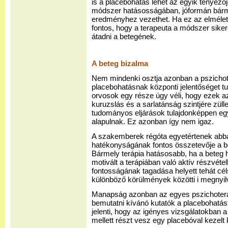
is a placebohatás lehet az egyik tényezőj
módszer hatásosságában, jóformán bárme
eredményhez vezethet. Ha ez az elmélet 
fontos, hogy a terapeuta a módszer siker
átadni a betegének.
A beteg bizalma
Nem mindenki osztja azonban a pszichote
placebohatásnak központi jelentőséget tu
orvosok egy része úgy véli, hogy ezek az
kuruzslás és a sarlatánság szintjére zülle
tudományos eljárások tulajdonképpen e
alapulnak. Ez azonban így nem igaz.
A szakemberek régóta egyetértenek abb
hatékonyságának fontos összetevője a bet
Bármely terápia hatásosabb, ha a beteg h
motivált a terápiában való aktív részvéte
fontosságának tagadása helyett tehát cél
különböző körülmények közötti i megnyilv
Manapság azonban az egyes pszichoterá
bemutatni kívánó kutatók a placebohatást
jelenti, hogy az igényes vizsgálatokban a
mellett részt vesz egy placebóval kezelt k