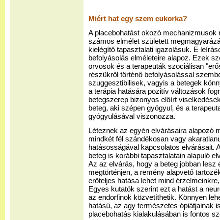
Miért hat egy szem cukorka?
A placebohatást okozó mechanizmusok 
számos elmélet született megmagyaráz
kielégítő tapasztalati igazolásuk. E leírá
befolyásolás elméleteire alapoz. Ezek s
orvosok és a terapeuták szociálisan "er
részükről történő befolyásolással szemb
szuggesztibilisek, vagyis a betegek kön
a terápia hatására pozitív változások fog
betegszerep bizonyos előírt viselkedésekk
beteg, aki szépen gyógyul, és a terapeut
gyógyulásával viszonozza.
Léteznek az egyén elvárásaira alapozó m
mindkét fél szándékosan vagy akaratlanul,
hatásosságával kapcsolatos elvárásait. 
beteg is korábbi tapasztalatain alapuló e
Az az elvárás, hogy a beteg jobban lesz 
megtörténjen, a remény alapvető tartoz
erőteljes hatása lehet mind érzelmeinkre,
Egyes kutatók szerint ezt a hatást a neu
az endorfinok közvetíthetik. Könnyen leh
hatású, az agy természetes ópiátjainak i
placebohatás kialakulásában is fontos sz