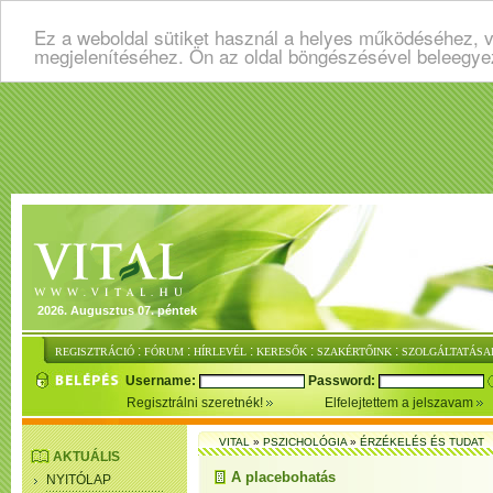
Ez a weboldal sütiket használ a helyes működéséhez, v
megjelenítéséhez. Ön az oldal böngészésével beleegye
2026. Augusztus 07. péntek
:
:
:
:
:
REGISZTRÁCIÓ
FÓRUM
HÍRLEVÉL
KERESŐK
SZAKÉRTŐINK
SZOLGÁLTATÁSA
Username:
Password:
Regisztrálni szeretnék!
Elfelejtettem a jelszavam
VITAL
»
PSZICHOLÓGIA
»
ÉRZÉKELÉS ÉS TUDAT
AKTUÁLIS
A placebohatás
NYITÓLAP