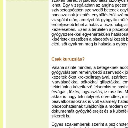
szakemberek. A placebohatás bizonyos e
lehet. Egy vizsgálatban az angina pector
szívbetegségben szenvedő betegek egyi
panaszainak jelentős enyhüléséről számo
vizsgálat után, amelyet ők gyógyító műt
erőteljesebb lehet a hatás a pszichológia
kezelésében. Ezen a területen a placebó
gyógyszerekkel egyenértékűen hatásosak.
kísérletek esetében a placebóval kezelt 
eléri, sőt gyakran meg is haladja a gyógy
Csak kuruzslás?
Valaha szinte minden, a betegeknek adott
gyógyulásban reménykedő szenvedők jóf
kezelték őket krokodiltrágyával, szárítot
ivarváladékkal, pókokkal, gilisztákkal, e
tekintünk a következő felsorolásra: hash
érvágás, főzés, fagyasztás, izzasztás. 
akkor is nagy tekintélynek örvendtek, m
beavatkozásoknak is volt valamely hatá
placebohatásnak tulajdonítja a modern o
dokumentált gyógyító erejét és a különfél
sikereit is.
Egyes szakemberek szerint a pszichot