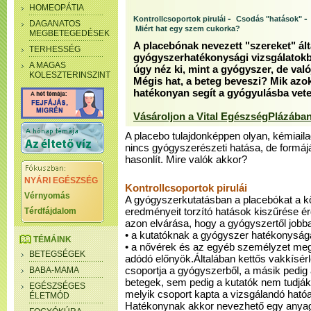
HOMEOPÁTIA
-
-
Kontrollcsoportok pirulái
Csodás "hatások"
DAGANATOS
Miért hat egy szem cukorka?
MEGBETEGEDÉSEK
A placebónak nevezett "szereket" ál
TERHESSÉG
gyógyszerhatékonysági vizsgálatok
A MAGAS
úgy néz ki, mint a gyógyszer, de val
KOLESZTERINSZINT
Mégis hat, a beteg beveszi? Mik azo
hatékonyan segít a gyógyulásba vetet
Vásároljon a Vital EgészségPlázában
A placebo tulajdonképpen olyan, kémiai
nincs gyógyszerészeti hatása, de formáj
hasonlít. Mire valók akkor?
NYÁRI EGÉSZSÉG
Kontrollcsoportok pirulái
Vérnyomás
A gyógyszerkutatásban a placebókat a kö
Térdfájdalom
eredményeit torzító hatások kiszűrése é
azon elvárása, hogy a gyógyszertől jobba
• a kutatóknak a gyógyszer hatékonyságáb
TÉMÁINK
• a nővérek és az egyéb személyzet meg
BETEGSÉGEK
adódó előnyök.Általában kettős vakkísér
BABA-MAMA
csoportja a gyógyszerből, a másik pedig
betegek, sem pedig a kutatók nem tudják
EGÉSZSÉGES
melyik csoport kapta a vizsgálandó hatóa
ÉLETMÓD
Hatékonynak akkor nevezhető egy anyag, 