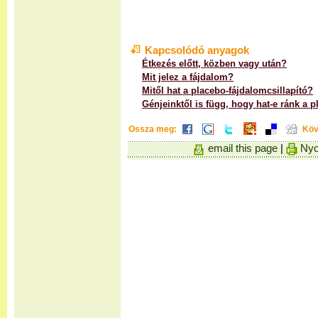
Kapcsolódó anyagok
Étkezés előtt, közben vagy után?
Mit jelez a fájdalom?
Mitől hat a placebo-fájdalomcsillapító?
Génjeinktől is függ, hogy hat-e ránk a 
Ossza meg:
Köv
email this page
|
Nyo