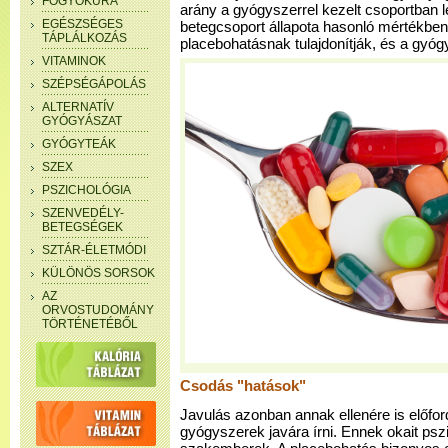
FOGYÓKÚRA
arány a gyógyszerrel kezelt csoportban 
EGÉSZSÉGES
betegcsoport állapota hasonló mértékben j
TÁPLÁLKOZÁS
placebohatásnak tulajdonítják, és a gyóg
VITAMINOK
SZÉPSÉGÁPOLÁS
ALTERNATÍV
GYÓGYÁSZAT
GYÓGYTEÁK
SZEX
PSZICHOLÓGIA
SZENVEDÉLY-
BETEGSÉGEK
SZTÁR-ÉLETMÓDI
KÜLÖNÖS SORSOK
AZ
ORVOSTUDOMÁNY
TÖRTÉNETÉBŐL
Csodás "hatások"
Javulás azonban annak ellenére is előfor
gyógyszerek javára írni. Ennek okait pszi