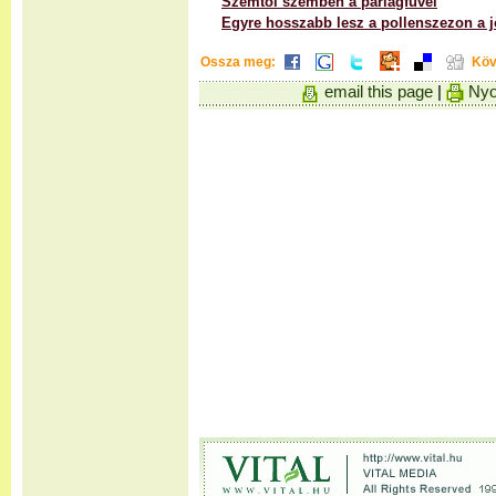
Szemtől szemben a parlagfűvel
Egyre hosszabb lesz a pollenszezon a 
Ossza meg:
Köv
email this page
|
Nyo