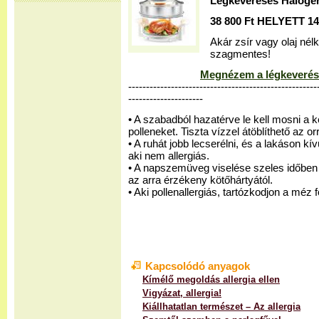
Légkeveréses Halogé
38 800 Ft HELYETT 14 
Akár zsír vagy olaj nél
szagmentes!
Megnézem a légkeverés
-----------------------------------------------------
---------------------
• A szabadból hazatérve le kell mosni a 
polleneket. Tiszta vízzel átöblíthető az orr
• A ruhát jobb lecserélni, és a lakáson kív
aki nem allergiás.
• A napszemüveg viselése szeles időben se
az arra érzékeny kötőhártyától.
• Aki pollenallergiás, tartózkodjon a méz 
Kapcsolódó anyagok
Kímélő megoldás allergia ellen
Vigyázat, allergia!
Kiállhatatlan természet – Az allergia