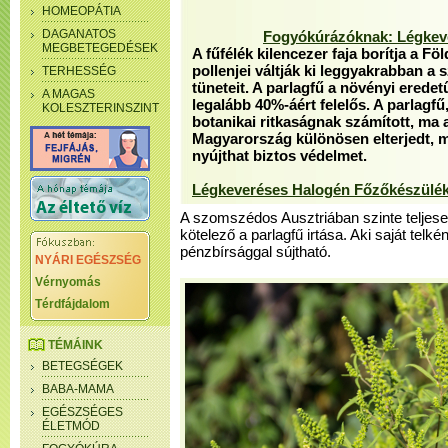
HOMEOPÁTIA
DAGANATOS
Fogyókúrázóknak: Légkev
MEGBETEGEDÉSEK
A fűfélék kilencezer faja borítja a Fö
pollenjei váltják ki leggyakrabban a
TERHESSÉG
tüneteit. A parlagfű a növényi erede
A MAGAS
legalább 40%-áért felelős. A parlagfű
KOLESZTERINSZINT
botanikai ritkaságnak számított, ma
Magyarország különösen elterjedt, me
nyújthat biztos védelmet.
Légkeveréses Halogén Főzőkészülé
A szomszédos Ausztriában szinte teljesen
kötelező a parlagfű irtása. Aki saját telké
pénzbírsággal sújtható.
NYÁRI EGÉSZSÉG
Vérnyomás
Térdfájdalom
TÉMÁINK
BETEGSÉGEK
BABA-MAMA
EGÉSZSÉGES
ÉLETMÓD