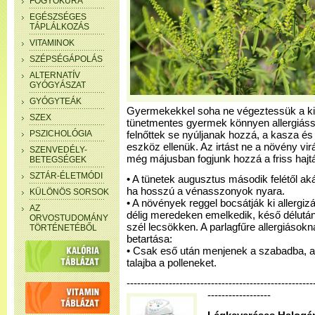
FOGYÓKÚRA
EGÉSZSÉGES
TÁPLÁLKOZÁS
VITAMINOK
SZÉPSÉGÁPOLÁS
ALTERNATÍV
GYÓGYÁSZAT
GYÓGYTEÁK
Gyermekekkel soha ne végeztessük a kiir
SZEX
tünetmentes gyermek könnyen allergiáss
PSZICHOLÓGIA
felnőttek se nyúljanak hozzá, a kasza é
eszköz ellenük. Az irtást ne a növény v
SZENVEDÉLY-
még májusban fogjunk hozzá a friss haj
BETEGSÉGEK
SZTÁR-ÉLETMÓDI
• A tünetek augusztus második felétől aká
ha hosszú a vénasszonyok nyara.
KÜLÖNÖS SORSOK
• A növények reggel bocsátják ki allergi
AZ
délig meredeken emelkedik, késő délután 
ORVOSTUDOMÁNY
szél lecsökken. A parlagfűre allergiások
TÖRTÉNETÉBŐL
betartása:
• Csak eső után menjenek a szabadba, 
talajba a polleneket.
-------------------------------------------------
------------------