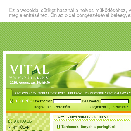
Ez a weboldal sütiket használ a helyes működéséhez, v
megjelenítéséhez. Ön az oldal böngészésével beleegye
2026. Augusztus 10. hétfő
:
:
:
:
:
REGISZTRÁCIÓ
FÓRUM
HÍRLEVÉL
KERESŐK
SZAKÉRTŐINK
SZOLGÁLTATÁSA
Username:
Password:
Regisztrálni szeretnék!
Elfelejtettem a jelszavam
VITAL
»
BETEGSÉGEK
»
ALLERGIA
AKTUÁLIS
Tanácsok, tények a parlagfűről
NYITÓLAP