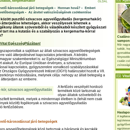
Ajánl
ulladás, kergemarhakór
OLDAL
-
-
velő-károsodással járó betegségek
Honnan hová?
Emberi
-
yvelőbetegségek
Az átvitel valószínűségének csökkentése
k között pusztító szivacsos agyvelőgyulladás (kergemarhakór)
 átterjedése lehetséges, akkor veszélyesek lehetnek a
ogékony állatok szöveteiből és váladékaiból készített gyógyászati
l tart ma a kutatás és a szabályozás a kergemarha-kórral
n?
Csaláno
sampon
 Vital EgészségPlázában!
Már nagya
tudták, ho
szaporodtak a sajtóban az állati szivacsos agyvelőbetegségek
gyorsabban
re való átterjedésével kapcsolatos jelentések. A kérdés
fényesebb
a magyar szakembereket is: az Egészségügyi Minisztériumban
csalán csö
rt alakult. Az Európai Unióban érvényes, a szivacsos
zsírosságá
ással kapcsolatos, gyógyszerekre vonatkozó szabályozásokkal
Országos Gyógyszerészeti Intézet (OGYI) határozatot hozott a VII.
erkönyv módosítására, melynek célja: nehogy az állati betegség a
Vital 
 átterjedjen az emberre.
A fertőzés veszélyét hordozó
termékek közé tartoznak az
olyan állatok szöveteiből és
szített termékek, melyek a mindennapi életben is (tehát nem csak
mények között) fogékonyak a szivacsos agyvelőgyulladás
ló fertőződésre.
Haslapos
A legillat
legízletes
velő-károsodással járó betegségek
gyógyfűve
csos agyvelőbetegségek közé tartoznak a bárányok és kecskék
együttesen