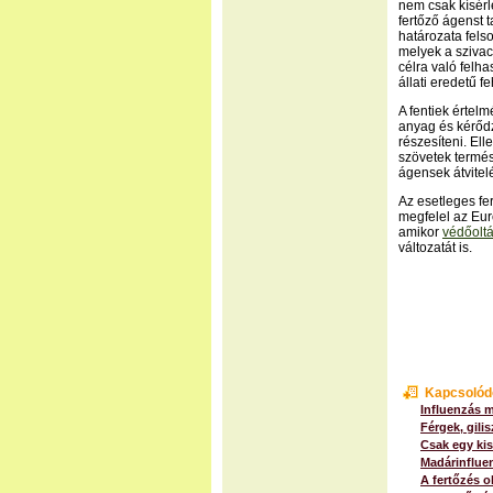
nem csak kísérl
fertőző ágenst 
határozata fels
melyek a szivac
célra való felh
állati eredetű 
A fentiek értel
anyag és kérőd
részesíteni. Ell
szövetek termész
ágensek átvitel
Az esetleges f
megfelel az Eur
amikor
védőolt
változatát is.
Kapcsolód
Influenzás 
Férgek, gili
Csak egy kis
Madárinflue
A fertőzés o