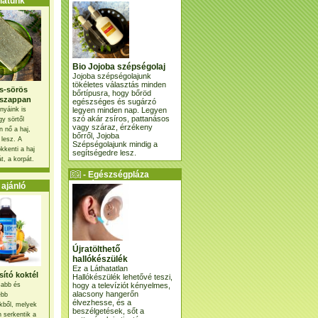
atunk
Bio Jojoba szépségolaj
Jojoba szépségolajunk
tökéletes választás minden
s-sörös
bőrtípusra, hogy bőröd
szappan
egészséges és sugárzó
legyen minden nap. Legyen
nyáink is
szó akár zsíros, pattanásos
gy sörtől
vagy száraz, érzékeny
 nő a haj,
bőrről, Jojoba
 lesz. A
Szépségolajunk mindig a
kkenti a haj
segítségedre lesz.
t, a korpát.
- Egészségpláza
ajánlatunk -
ajánló
Újratölthető
hallókészülék
Ez a Láthatatlan
ító koktél
Hallókészülék lehetővé teszi,
hogy a televíziót kényelmes,
osabb és
alacsony hangerőn
ebb
élvezhesse, és a
kből, melyek
beszélgetések, sőt a
 serkentik a