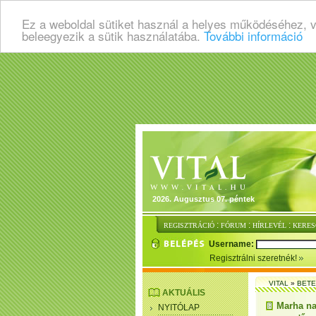
Ez a weboldal sütiket használ a helyes működéséhez, 
beleegyezik a sütik használatába.
További információ
2026. Augusztus 07. péntek
:
:
:
REGISZTRÁCIÓ
FÓRUM
HÍRLEVÉL
KERES
Username:
Regisztrálni szeretnék!
VITAL
»
BET
AKTUÁLIS
Marha na
NYITÓLAP