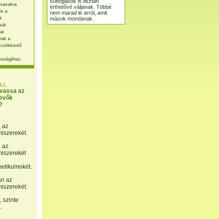
suttogások is tisztán
rsavakra
érthetővé váljanak. Többé
és a
nem marad le arról, amit
mások mondanak.
k
sát.
ai
nak a
 csökkentő
ességéhez.
LL
lvassa az
evők
?
, az
miszerekét.
, az
miszerekét
etikumokét.
án az
miszerekét.
 szinte
.