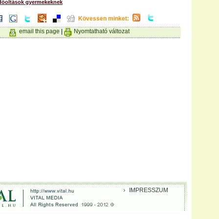
dőoltások gyermekeknek
Kövessen minket:
email this page
|
Nyomtatható változat
IMPRESSZUM