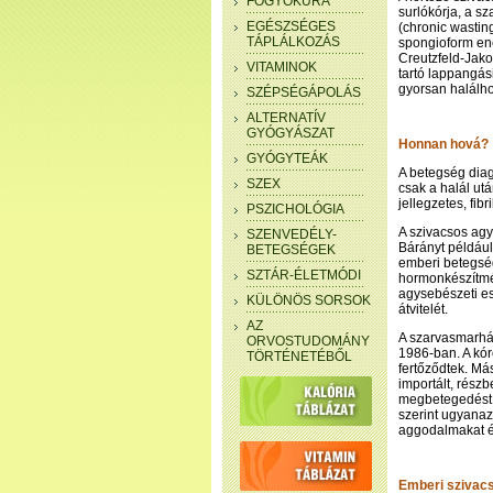
FOGYÓKÚRA
surlókórja, a s
EGÉSZSÉGES
(chronic wasti
TÁPLÁLKOZÁS
spongioform en
Creutzfeld-Jako
VITAMINOK
tartó lappangás
gyorsan halálho
SZÉPSÉGÁPOLÁS
ALTERNATÍV
GYÓGYÁSZAT
Honnan hová?
GYÓGYTEÁK
A betegség diagn
SZEX
csak a halál ut
jellegzetes, fibr
PSZICHOLÓGIA
A szivacsos agyv
SZENVEDÉLY-
Bárányt például 
BETEGSÉGEK
emberi betegség
SZTÁR-ÉLETMÓDI
hormonkészítmé
agysebészeti es
KÜLÖNÖS SORSOK
átvitelét.
AZ
A szarvasmarhák
ORVOSTUDOMÁNY
1986-ban. A kóro
TÖRTÉNETÉBŐL
fertőződtek. Má
importált, rész
megbetegedést i
szerint ugyana
aggodalmakat é
Emberi szivac