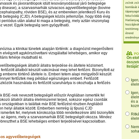
zarvasok és jávorantilopok idült lesoványodással járó betegsége
zsírok zsí
ng disease), a szarvasmarhák szivacsos agyvelőbetegsége (bovine
bomlását 
cephalopathy, röviden BSE), és az embereken jelentkező Kuru és
tápanyago
b betegség (CJD). A betegségek közös jellemzője, hogy több évig
felszívódá
i periódus után alakul ki maga a betegség, mely aztán viszonylag
Hatóanyag
z vezet. Egyik betegség sem gyógyítható.
hozzájárul
testtömeg
étrend
eredmény
ózisa a klinikai tünetek alapján történik: a diagnózist megerősíteni
án elvégzett agykórszövettani vizsgálattal lehetséges, amikor egy
PO
illáris fehérje mutatható ki.
Ön elo
összet
előbetegségek állatról állatra terjedése és átvitele közismert.
listáját
fertőzött állatból készült vakcinával meg lehet fertőzni. Bizonyított az
 emberre történő átvitele is. Emberi tetem alapi mirigyéből készült
nnyel fertőztek meg például egészséges embert. Fertőzött
Igen
zközök használata és fertőzött szaruhártya is okozhatja a fertőzés
élel
Igen
 BSE-nek nevezett betegségét először Angliában ismerték fel
élel
kozó állatról állatra élelmiszerrel terjed, sokszor egész csordák
és a
s országokban is találtak már BSE fertőzést részben Angliából
kozm
ben helyi állatok között. Emberben nemrég új típusú CJD
smertek fel, melynek kórokozója több rendelkezésre álló bizonyíték
Ritk
z az ágens, mely a szarvasmarhák BSE betegségét okozza. Mindez
élel
breszthet a BSE lehetséges emberi terjedésével kapcsolatban.
Nem,
soha
sos agyvelőbetegségek