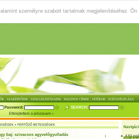
valamint személyre szabott tartalmak megjelenítéséhez. Ön
:
:
:
:
:
ŐK
SZAKÉRTŐINK
SZOLGÁLTATÁSAINK
HASZNOS CÍMEK
JÁTÉKOK
EGÉSZSÉGPLÁZA
Password:
SEARCH:
Elfelejtettem a jelszavam
EGSÉGEK
»
FERTŐZŐ BETEGSÉGEK
Navigác
gy baj: szivacsos agyvelőgyulladás
A fül e
1 .