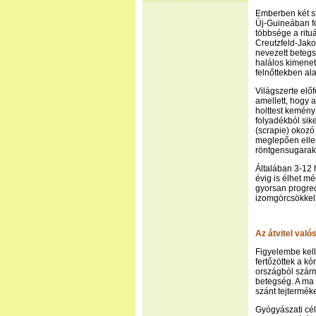
Emberben két sz
Új-Guineában fo
többsége a rituá
Creutzfeld-Jak
nevezett betegs
halálos kimenet
felnőttekben ala
Világszerte elő
amellett, hogy a
holttest kemény
folyadékból sik
(scrapie) okozó
meglepően ellen
röntgensugarak
Általában 3-12 
évig is élhet m
gyorsan progredi
izomgörcsökkel 
Az átvitel val
Figyelembe kell
fertőzöttek a kó
országból szárm
betegség. A ma 
szánt tejtermék
Gyógyászati cél