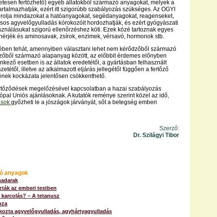
etesen fertőzhető) egyéb állatokból származó anyagokat, melyek a
tartalmazhatják, ezért itt szigorúbb szabályozás szükséges. Az OGYI
orolja mindazokat a hatóanyagokat, segédanyagokat, reagenseket,
sos agyvelőgyulladás kórokozóit hordozhatják, és ezért gyógyászati
asználásukat szigorú ellenőrzéshez köti. Ezek közé tartoznak egyes
fehérjék és aminosavak, zsírok, enzimek, vérsavó, hormonok stb.
mében tehát, amennyiben választani lehet nem kérődzőből származó
zőből származó alapanyag között, az előbbit érdemes előnyben
enkező esetben is az állatok eredetétől, a gyártásban felhasznált
etétől, illetve az alkalmazott eljárás jellegétől függően a fertőző
ének kockázata jelentősen csökkenthető.
ertőződések megelőzésével kapcsolatban a hazai szabályozás
ópai Uniós ajánlásoknak. A kutatók reménye szerint közel az idő,
ások
győzheti le a jószágok járványát, sőt a betegség emberi
Szerző:
Dr. Szilágyi Tibor
ó anyagok
madarak
szták az emberi testben
 karcolás? – A tetanusz
nza
kozta agyvelőgyulladás, agyhártyagyulladás