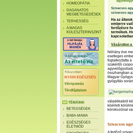
agyvelőgy
HOMEOPÁTIA
Szivacsos agy
DAGANATOS
szivacsos ag
MEGBETEGEDÉSEK
Ha az állato
TERHESSÉG
emberre való
A MAGAS
fertőzésre f
KOLESZTERINSZINT
termékek. Ho
kapcsolatba
Vásároljon a
Néhány éve meg
esetleges ember
foglalkoztatta 
szakértői csopo
agyvelőgyullad
összhangban az 
Magyar Gyógysz
NYÁRI EGÉSZSÉG
gyógyítás során
Vérnyomás
Térdfájdalom
váladékaiból ké
TÉMÁINK
kísérleti körül
BETEGSÉGEK
kórokozóival va
BABA-MAMA
EGÉSZSÉGES
Szivacsos agy
ÉLETMÓD
A fertőző sziva