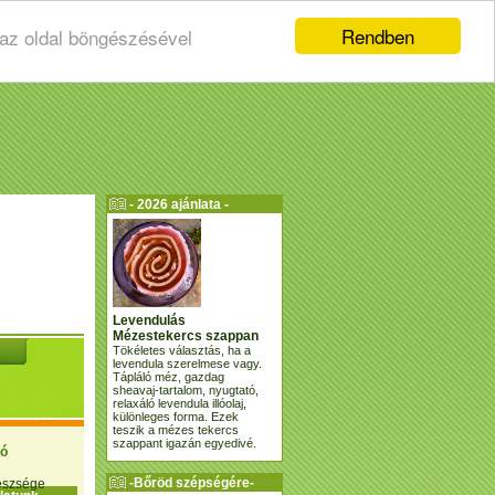
Rendben
 az oldal böngészésével
- 2026 ajánlata -
Levendulás
Mézestekercs szappan
Tökéletes választás, ha a
levendula szerelmese vagy.
Tápláló méz, gazdag
sheavaj-tartalom, nyugtató,
relaxáló levendula illóolaj,
különleges forma. Ezek
teszik a mézes tekercs
szappant igazán egyedivé.
ió
-Bőröd szépségére-
gészsége