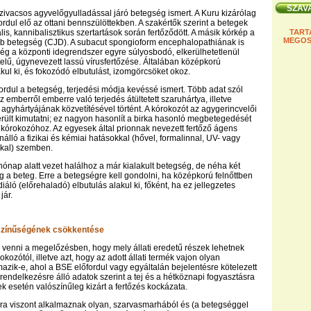
ivacsos agyvelőgyulladással járó betegség ismert. A Kuru kizárólag
rdul elő az ottani bennszülöttekben. A szakértők szerint a betegek
lis, kannibalisztikus szertartások során fertőződött. A másik kórkép a
TART
MEGOS
ob betegség (CJD). A subacut spongioform encephalopathiának is
ég a központi idegrendszer egyre súlyosbodó, elkerülhetetlenül
elű, úgynevezett lassú vírusfertőzése. Általában középkorú
kul ki, és fokozódó elbutulást, izomgörcsöket okoz.
fordul a betegség, terjedési módja kevéssé ismert. Több adat szól
z emberről emberre való terjedés átültetett szaruhártya, illetve
 agyhártyájának közvetítésével történt. A kórokozót az agygerincvelői
erült kimutatni; ez nagyon hasonlít a birka hasonló megbetegedését
 kórokozóhoz. Az egyesek által prionnak nevezett fertőző ágens
álló a fizikai és kémiai hatásokkal (hővel, formalinnal, UV- vagy
kal) szemben.
hónap alatt vezet halálhoz a már kialakult betegség, de néha két
ég a beteg. Erre a betegségre kell gondolni, ha középkorú felnőttben
áló (előrehaladó) elbutulás alakul ki, főként, ha ez jellegzetes
jár.
ószínűségének csökkentése
 venni a megelőzésben, hogy mely állati eredetű részek lehetnek
rokozótól, illetve azt, hogy az adott állati termék vajon olyan
azik-e, ahol a BSE előfordul vagy egyáltalán bejelentésre kötelezett
rendelkezésre álló adatok szerint a tej és a hétköznapi fogyasztásra
ek esetén valószínűleg kizárt a fertőzés kockázata.
ra viszont alkalmaznak olyan, szarvasmarhából és (a betegséggel