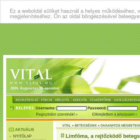
Ez a weboldal sütiket használ a helyes működéséhez, v
megjelenítéséhez. Ön az oldal böngészésével beleegye
2026. Augusztus 08. szombat
:
:
:
:
:
REGISZTRÁCIÓ
FÓRUM
HÍRLEVÉL
KERESŐK
SZAKÉRTŐINK
SZOLGÁLTATÁSA
Username:
Password:
Regisztrálni szeretnék!
Elfelejtettem a jelszavam
VITAL
»
BETEGSÉGEK
»
DAGANATOS MEGBETEG
AKTUÁLIS
Limfóma, a rejtőzködő beteg
NYITÓLAP