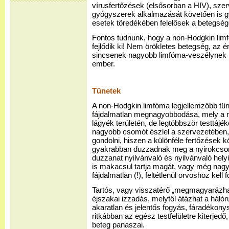
vírusfertőzések (elsősorban a HIV), szer
gyógyszerek alkalmazását követően is g
esetek töredékében felelősek a betegségé
Fontos tudnunk, hogy a non-Hodgkin lim
fejlődik ki! Nem örökletes betegség, az ér
sincsenek nagyobb limfóma-veszélynek 
ember.
Tünetek
A non-Hodgkin limfóma legjellemzőbb tü
fájdalmatlan megnagyobbodása, mely a n
lágyék területén, de legtöbbször testtájék
nagyobb csomót észlel a szervezetében, 
gondolni, hiszen a különféle fertőzések 
gyakrabban duzzadnak meg a nyirokcsom
duzzanat nyilvánvaló és nyilvánvaló helyi
is makacsul tartja magát, vagy még nagyo
fájdalmatlan (!), feltétlenül orvoshoz kell f
Tartós, vagy visszatérő „megmagyarázhat
éjszakai izzadás, melytől átázhat a hál
akaratlan és jelentős fogyás, fáradékony
ritkábban az egész testfelületre kiterjedő
beteg panaszai.