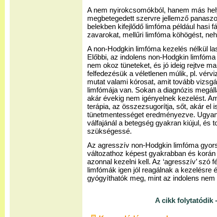
A nem nyirokcsomókból, hanem más helyr
megbetegedett szervre jellemző panasz
belekben kifejlődő limfóma például hasi 
zavarokat, mellűri limfóma köhögést, neh
A non-Hodgkin limfóma kezelés nélkül l
Előbbi, az indolens non-Hodgkin limfóma
nem okoz tüneteket, és jó ideig rejtve m
felfedezésük a véletlenen múlik, pl. vérv
mutat valami kórosat, amit tovább vizsgá
limfómája van. Sokan a diagnózis megáll
akár évekig nem igényelnek kezelést. Am
terápia, az összezsugorítja, sőt, akár el i
tünetmentességet eredményezve. Ugyan
válfajánál a betegség gyakran kiújul, és t
szükségessé.
Az agresszív non-Hodgkin limfóma gyorsa
változathoz képest gyakrabban és korán 
azonnal kezelni kell. Az ‘agresszív’ szó 
limfómák igen jól reagálnak a kezelésre
gyógyíthatók meg, mint az indolens nem
A cikk folytatódik -