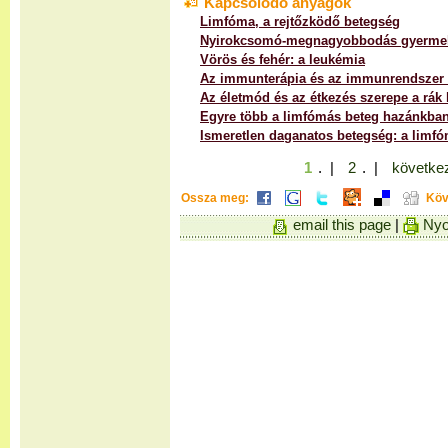
Kapcsolódó anyagok
Limfóma, a rejtőzködő betegség
Nyirokcsomó-megnagyobbodás gyerme
Vörös és fehér: a leukémia
Az immunterápia és az immunrendszer s
Az életmód és az étkezés szerepe a rák
Egyre több a limfómás beteg hazánkba
Ismeretlen daganatos betegség: a limf
1
. |
2
. |
következ
Ossza meg:
Köv
email this page
|
Nyo