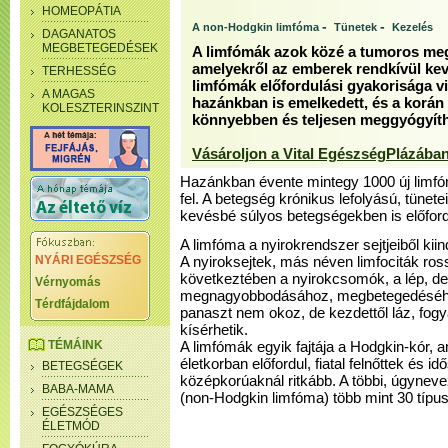
HOMEOPÁTIA
-
-
A non-Hodgkin limfóma
Tünetek
Kezelés
DAGANATOS
MEGBETEGEDÉSEK
A limfómák azok közé a tumoros me
amelyekről az emberek rendkívül kev
TERHESSÉG
limfómák előfordulási gyakorisága v
A MAGAS
hazánkban is emelkedett, és a korán 
KOLESZTERINSZINT
könnyebben és teljesen meggyógyíth
Vásároljon a Vital EgészségPlázában
Hazánkban évente mintegy 1000 új limf
fel. A betegség krónikus lefolyású, tüne
kevésbé súlyos betegségekben is előford
A limfóma a nyirokrendszer sejtjeiből ki
NYÁRI EGÉSZSÉG
A nyiroksejtek, más néven limfociták ros
következtében a nyirokcsomók, a lép, d
Vérnyomás
megnagyobbodásához, megbetegedéséhez
Térdfájdalom
panaszt nem okoz, de kezdettől láz, fo
kísérhetik.
TÉMÁINK
A limfómák egyik fajtája a Hodgkin-kór, 
életkorban előfordul, fiatal felnőttek és 
BETEGSÉGEK
középkorúaknál ritkább. A többi, úgynev
BABA-MAMA
(non-Hodgkin limfóma) több mint 30 típus
EGÉSZSÉGES
ÉLETMÓD