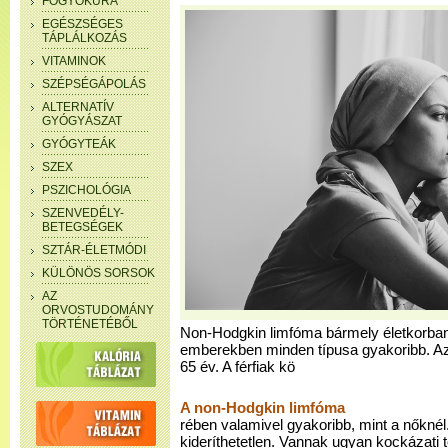
FOGYÓKÚRA
EGÉSZSÉGES
TÁPLÁLKOZÁS
VITAMINOK
SZÉPSÉGÁPOLÁS
ALTERNATÍV
GYÓGYÁSZAT
GYÓGYTEÁK
SZEX
PSZICHOLÓGIA
SZENVEDÉLY-
BETEGSÉGEK
SZTÁR-ÉLETMÓDI
KÜLÖNÖS SORSOK
AZ
ORVOSTUDOMÁNY
TÖRTÉNETÉBŐL
Non-Hodgkin limfóma bármely életkorban 
emberekben minden típusa gyakoribb. Az 
65 év. A férfiak kö
A non-Hodgkin limfóma
rében valamivel gyakoribb, mint a nőknél
kideríthetetlen. Vannak ugyan kockázati 