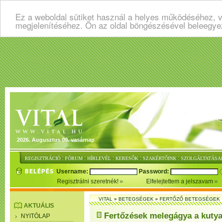
Ez a weboldal sütiket használ a helyes működéséhez, v
megjelenítéséhez. Ön az oldal böngészésével beleegye
2026. Augusztus 09. vasárnap
:
:
:
:
:
REGISZTRÁCIÓ
FÓRUM
HÍRLEVÉL
KERESŐK
SZAKÉRTŐINK
SZOLGÁLTATÁSA
Username:
Password:
Regisztrálni szeretnék!
Elfelejtettem a jelszavam
VITAL
»
BETEGSÉGEK
»
FERTŐZŐ BETEGSÉGEK
AKTUÁLIS
Fertőzések melegágya a kutya
NYITÓLAP