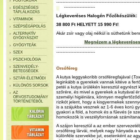
FOGYÓKÚRA
--------------------------------------------------
--------------------
EGÉSZSÉGES
TÁPLÁLKOZÁS
Légkeveréses Halogén Főzőkészülék:
VITAMINOK
38 800 Ft HELYETT 15 990 Ft!
SZÉPSÉGÁPOLÁS
Akár zsír vagy olaj nélkül is süthetünk be
ALTERNATÍV
GYÓGYÁSZAT
Megnézem a légkeveréses
GYÓGYTEÁK
-----------------------------------------------------
-------------------------
SZEX
PSZICHOLÓGIA
SZENVEDÉLY-
Orsóféreg
BETEGSÉGEK
A kutya leggyakoribb orsóféregfajával (
Tox
SZTÁR-ÉLETMÓDI
leginkább a gyerekek vannak kitéve a fert
KÜLÖNÖS SORSOK
petéi a kutya ürülékén keresztül egyrészt
szőrére, és mivel a gyerekek a kutyával é
AZ
személyi higiéniára, könnyen megfertőződ
ORVOSTUDOMÁNY
TÖRTÉNETÉBŐL
rizikót jelent, hogy a kisgyermekek szenny
is a szájukba vesznek az 1-6 éves korú 
gyakori a föld, a homok és a fűevés (e sze
homokozók is veszélyforrásnak számítana
A szájon keresztül a az ember szervezetébe
orsóféreg lárvái, melyek nagy hányada a
különféle szervekbe jut, esetenként az ag