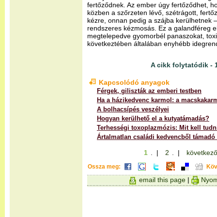
fertőződnek. Az ember úgy fertőződhet, h
közben a szőrzeten lévő, szétrágott, fert
kézre, onnan pedig a szájba kerülhetnek –
rendszeres kézmosás. Ez a galandféreg 
megtelepedve gyomorbél panaszokat, toxi
következtében általában enyhébb idegrend
A cikk folytatódik - 
Kapcsolódó anyagok
Férgek, giliszták az emberi testben
Ha a házikedvenc karmol: a macskakar
A bolhacsípés veszélyei
Hogyan kerülhető el a kutyatámadás?
Terhességi toxoplazmózis: Mit kell tudn
Ártalmatlan családi kedvencből támadó
1
. |
2
. |
következő
Ossza meg:
Köv
email this page
|
Nyom