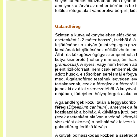
súlyos tüneteket okozhatnak. Van olyan fo
amelynek a lárvái az ember bőrébe is be tu
felületi rétege alatt vándorolva bőrpírt, ki
Galandféreg
Szintén a kutya vékonybelében élősködne
esetenként 1-2 méter hosszú, ízekből álló
fejlődéséhez a kutyán (mint végleges gazdá
lárvájának kifejlődéséhez nélkülözhetetle
Állat- és közegészségügyi szempontból a 
kutya kisméretű (néhány mm-es), ún. hár
granulosus)
. A nyers, vagy nem kellően át
jelent rizikóforrást, nem csak embernél, d
adott húsok, elsősorban sertésmáj elfogy
meg. A galandféreg testének legvégén lév
tartalmaznak, ezek a féregízek a féregről 
jutnak ki az állat szervezetéből. A kutyáv
májában, tüdejében hólyagférgek alakulha
A galandférgek közül talán a leggyakoribb 
féreg
(
Dipylidium caninum
), amelynek a f
köztigazdák a bolhák. A külvilágra jutó, pe
(ezek esetenként aktívan a végbél környék
viszketést okozva) a bolhalárvák felveszik
galandféreg fertőző lárvája.
A kutyák bolhászkodás közben a szétrágot