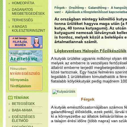
HOMEOPÁTIA
-
-
-
Férgek
Orsóféreg
Galandféreg
A hangsúly
DAGANATOS
-
van!
Ajánlások a féregtelenítéssel kapcsolatb
MEGBETEGEDÉSEK
Az országban mintegy kétmillió kutya
TERHESSÉG
tonna ürüléket hagyva maga után (a f
A MAGAS
kutya, 40 tonna kutyagumi). Az utcán
KOLESZTERINSZINT
kutyagumi nemcsak látványnak kelle
is hordoz, melyek közül a belelépés 
ártalmatlannak számít.
Légkeveréses Halogén Főzőkészülék
A kutyák ürüléke ugyanis milliónyi olyan él
melyek az emberre is veszélyes fertőzések
állatról emberre terjedő megbetegedések 
közé tartoznak. Egy hazai felmérés szerint
NYÁRI EGÉSZSÉG
legalább 1 ürülékében kimutathatók a fér
Vérnyomás
fiatalabb kölyökkutyák pedig majdnem 100
Térdfájdalom
TÉMÁINK
Férgek
BETEGSÉGEK
A kutyák emésztőcsatornájában számos fér
BABA-MAMA
galandféreg) élősködik, ezek petéi, lárvá
ki a környezetbe az állatok bélsárürítése 
EGÉSZSÉGES
a talajon érési időre (több napra) van szü
ÉLETMÓD