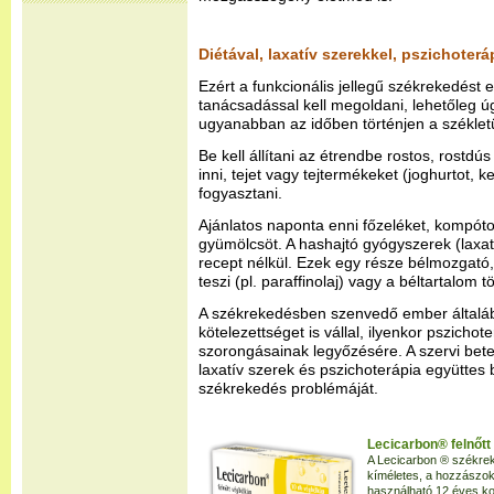
Diétával, laxatív szerekkel, pszichoterá
Ezért a funkcionális jellegű székrekedést 
tanácsadással kell megoldani, lehetőleg 
ugyanabban az időben történjen a székletü
Be kell állítani az étrendbe rostos, rostdús
inni, tejet vagy tejtermékeket (joghurtot, kef
fogyasztani.
Ajánlatos naponta enni főzeléket, kompótot,
gyümölcsöt. A hashajtó gyógyszerek (laxatí
recept nélkül. Ezek egy része bélmozgató,
teszi (pl. paraffinolaj) vagy a béltartalom 
A székrekedésben szenvedő ember általában
kötelezettséget is vállal, ilyenkor pszichot
szorongásainak legyőzésére. A szervi bete
laxatív szerek és pszichoterápia együttes
székrekedés problémáját.
Lecicarbon® felnőtt
A Lecicarbon ® székrek
kíméletes, a hozzászok
használható 12 éves ko