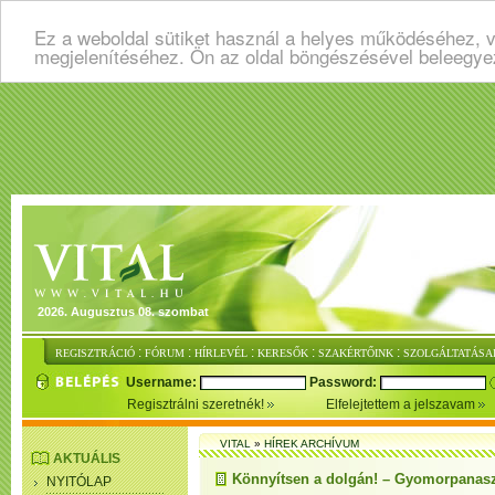
Ez a weboldal sütiket használ a helyes működéséhez, v
megjelenítéséhez. Ön az oldal böngészésével beleegye
2026. Augusztus 08. szombat
:
:
:
:
:
REGISZTRÁCIÓ
FÓRUM
HÍRLEVÉL
KERESŐK
SZAKÉRTŐINK
SZOLGÁLTATÁSA
Username:
Password:
Regisztrálni szeretnék!
Elfelejtettem a jelszavam
VITAL
»
HÍREK ARCHÍVUM
AKTUÁLIS
Könnyítsen a dolgán! – Gyomorpanasz
NYITÓLAP