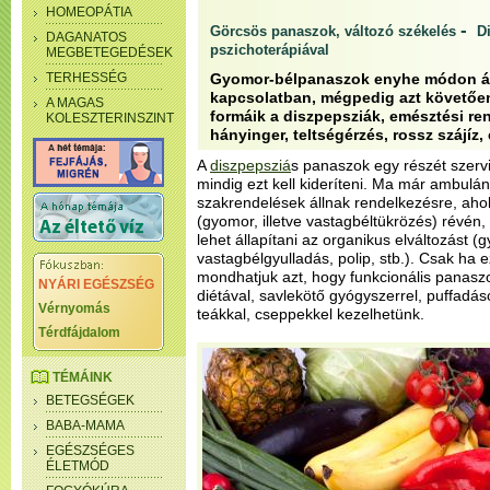
HOMEOPÁTIA
-
Görcsös panaszok, változó székelés
Di
DAGANATOS
pszichoterápiával
MEGBETEGEDÉSEK
TERHESSÉG
Gyomor-bélpanaszok enyhe módon ált
kapcsolatban, mégpedig azt követőe
A MAGAS
formáik a diszpepsziák, emésztési r
KOLESZTERINSZINT
hányinger, teltségérzés, rossz szájíz,
A
diszpepsziá
s panaszok egy részét szervi
mindig ezt kell kideríteni. Ma már ambulán
szakrendelések állnak rendelkezésre, aho
(gyomor, illetve vastagbéltükrözés) révén, 
lehet állapítani az organikus elváltozást (
vastagbélgyulladás, polip, stb.). Csak ha 
mondhatjuk azt, hogy funkcionális panaszo
NYÁRI EGÉSZSÉG
diétával, savlekötő gyógyszerrel, puffad
Vérnyomás
teákkal, cseppekkel kezelhetünk.
Térdfájdalom
TÉMÁINK
BETEGSÉGEK
BABA-MAMA
EGÉSZSÉGES
ÉLETMÓD