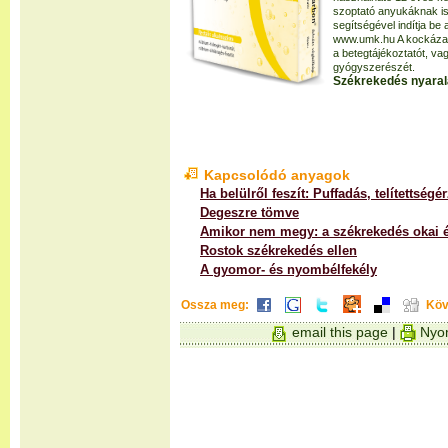
szoptató anyukáknak i
segítségével indítja be 
www.umk.hu A kockázato
a betegtájékoztatót, v
gyógyszerészét.
Székrekedés nyaralá
Kapcsolódó anyagok
Ha belülről feszít: Puffadás, telítettségé
Degeszre tömve
Amikor nem megy: a székrekedés okai é
Rostok székrekedés ellen
A gyomor- és nyombélfekély
Ossza meg:
Köv
email this page
|
Nyom