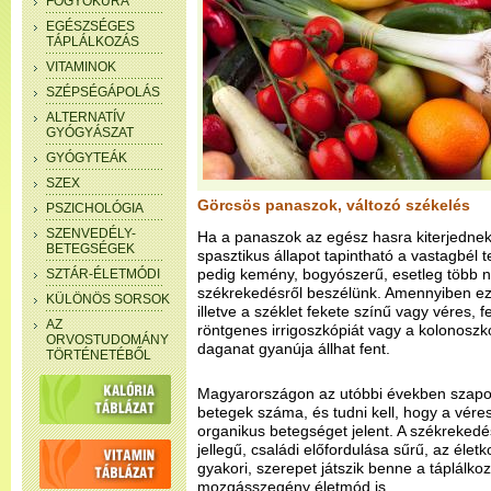
FOGYÓKÚRA
EGÉSZSÉGES
TÁPLÁLKOZÁS
VITAMINOK
SZÉPSÉGÁPOLÁS
ALTERNATÍV
GYÓGYÁSZAT
GYÓGYTEÁK
SZEX
Görcsös panaszok, változó székelés
PSZICHOLÓGIA
SZENVEDÉLY-
Ha a panaszok az egész hasra kiterjednek,
BETEGSÉGEK
spasztikus állapot tapintható a vastagbél t
pedig kemény, bogyószerű, esetleg több n
SZTÁR-ÉLETMÓDI
székrekedésről beszélünk. Amennyiben ez
KÜLÖNÖS SORSOK
illetve a széklet fekete színű vagy véres, fe
AZ
röntgenes irrigoszkópiát vagy a kolonoszkó
ORVOSTUDOMÁNY
daganat gyanúja állhat fent.
TÖRTÉNETÉBŐL
Magyarországon az utóbbi években szapo
betegek száma, és tudni kell, hogy a véres
organikus betegséget jelent. A székrekedé
jellegű, családi előfordulása sűrű, az él
gyakori, szerepet játszik benne a táplálk
mozgásszegény életmód is.