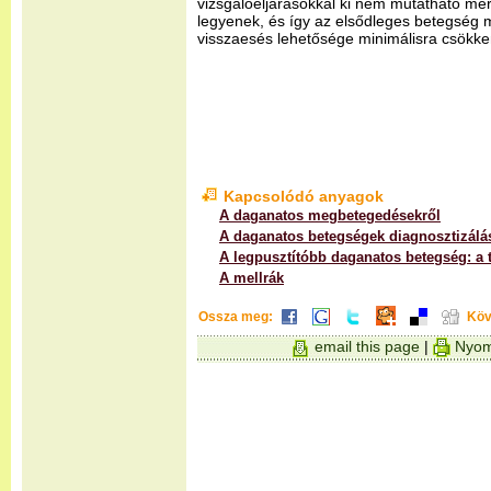
vizsgálóeljárásokkal ki nem mutatható mér
legyenek, és így az elsődleges betegség mű
visszaesés lehetősége minimálisra csökke
Kapcsolódó anyagok
A daganatos megbetegedésekről
A daganatos betegségek diagnosztizálá
A legpusztítóbb daganatos betegség: a 
A mellrák
Ossza meg:
Köv
email this page
|
Nyom