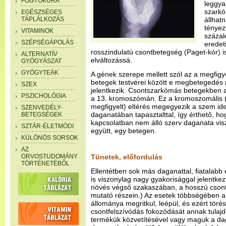
FOGYÓKÚRA
leggya
szarkó
EGÉSZSÉGES
TÁPLÁLKOZÁS
állhat
tényez
VITAMINOK
százal
SZÉPSÉGÁPOLÁS
eredet
rosszindulatú csontbetegség (Paget-kór) is
ALTERNATÍV
elváltozássá.
GYÓGYÁSZAT
GYÓGYTEÁK
A gének szerepe mellett szól az a megfig
betegek testvérei között e megbetegedés
SZEX
jelentkezik. Csontszarkómás betegekben a 
PSZICHOLÓGIA
a 13. kromoszómán. Ez a kromoszomális (
megfigyelt) eltérés megegyezik a szem id
SZENVEDÉLY-
daganatában tapasztalttal, így érthető, h
BETEGSÉGEK
kapcsolatban nem álló szerv daganata vis
SZTÁR-ÉLETMÓDI
együtt, egy betegen.
KÜLÖNÖS SORSOK
AZ
ORVOSTUDOMÁNY
Tünetek, előfordulás
TÖRTÉNETÉBŐL
Ellentétben sok más daganattal, fiatalabb
is viszonylag nagy gyakorisággal jelentkez
növés végső szakaszában, a hosszú cson
mutató részein.) Az esetek többségében a 
állománya megritkul, leépül, és ezért törés
csontfelszívódás fokozódását annak tulajd
termékük közvetítésével vagy maguk a da