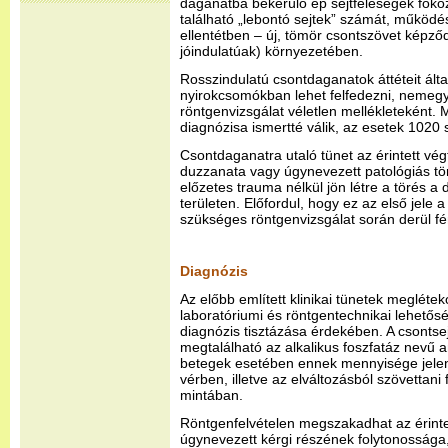
daganatba bekerülő ép sejtféleségek foko
található „lebontó sejtek” számát, működ
ellentétben – új, tömör csontszövet képző
jóindulatúak) környezetében.
Rosszindulatú csontdaganatok áttéteit ált
nyirokcsomókban lehet felfedezni, nemegy
röntgenvizsgálat véletlen mellékleteként.
diagnózisa ismertté válik, az esetek 1020 
Csontdaganatra utaló tünet az érintett vég
duzzanata vagy úgynevezett patológiás tö
előzetes trauma nélkül jön létre a törés a
területen. Előfordul, hogy ez az első jele 
szükséges röntgenvizsgálat során derül fé
Diagnózis
Az előbb említett klinikai tünetek megléte
laboratóriumi és röntgentechnikai lehetős
diagnózis tisztázása érdekében. A csontse
megtalálható az alkalikus foszfatáz nevű
betegek esetében ennek mennyisége jele
vérben, illetve az elváltozásból szövettani 
mintában.
Röntgenfelvételen megszakadhat az érinte
úgynevezett kérgi részének folytonossága, 