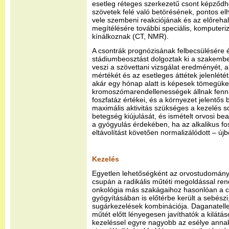
esetleg réteges szerkezetű csont képződh
szövetek felé való betörésének, pontos e
vele szembeni reakciójának és az előreha
megítélésére további speciális, komputeriz
kínálkoznak (CT, NMR).
A csontrák prognózisának felbecsülésére
stádiumbeosztást dolgoztak ki a szakembe
veszi a szövettani vizsgálat eredményét, a
mértékét és az esetleges áttétek jelenlété
akár egy hónap alatt is képesek tömegüket
kromoszómarendellenességek állnak fenn,
foszfatáz értékei, és a környezet jelentős 
maximális aktivitás szükséges a kezelés so
betegség kiújulását, és ismételt orvosi b
a gyógyulás érdekében, ha az alkalikus fos
eltávolítást követően normalizálódott – újb
Kezelés
Egyetlen lehetőségként az orvostudomány 
csupán a radikális műtéti megoldással ren
onkológia más szakágaihoz hasonlóan a 
gyógyításában is előtérbe került a sebész
sugárkezelések kombinációja. Daganatell
műtét előtt lényegesen javíthatók a kilátá
kezeléssel egyre nagyobb az esélye annak