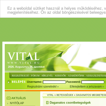
Ez a weboldal sütiket használ a helyes működéséhez, v
megjelenítéséhez. Ön az oldal böngészésével beleegye
2026. Augusztus 08. szombat
:
:
:
:
:
REGISZTRÁCIÓ
FÓRUM
HÍRLEVÉL
KERESŐK
SZAKÉRTŐINK
SZOLGÁLTATÁSA
Username:
Password:
Regisztrálni szeretnék!
Elfelejtettem a jelszavam
VITAL
»
BETEGSÉGEK
»
DAGANATOS MEGBETEG
AKTUÁLIS
Daganatos csontbetegségek
NYITÓLAP