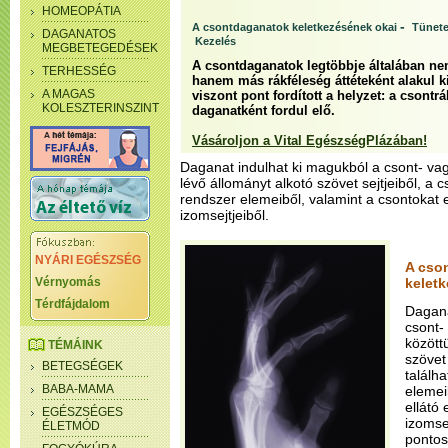
HOMEOPÁTIA
-
A csontdaganatok keletkezésének okai
Tünete
DAGANATOS
Kezelés
MEGBETEGEDÉSEK
A csontdaganatok legtöbbje általában ne
TERHESSÉG
hanem más rákféleség áttéteként alakul k
A MAGAS
viszont pont fordított a helyzet: a csontr
KOLESZTERINSZINT
daganatként fordul elő.
Vásároljon a Vital EgészségPlázában!
Daganat indulhat ki magukból a csont- vag
lévő állományt alkotó szövet sejtjeiből, a
rendszer elemeiből, valamint a csontokat el
izomsejtjeiből.
NYÁRI EGÉSZSÉG
A cso
Vérnyomás
kelet
Térdfájdalom
Dagana
csont-
között
TÉMÁINK
szövet
BETEGSÉGEK
találh
BABA-MAMA
elemei
ellátó 
EGÉSZSÉGES
izomse
ÉLETMÓD
pontos