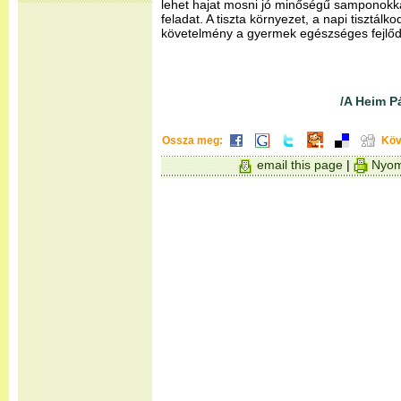
lehet hajat mosni jó minőségű samponokka
feladat. A tiszta környezet, a napi tisztál
követelmény a gyermek egészséges fejlő
/A Heim P
Ossza meg:
Köv
email this page
|
Nyom