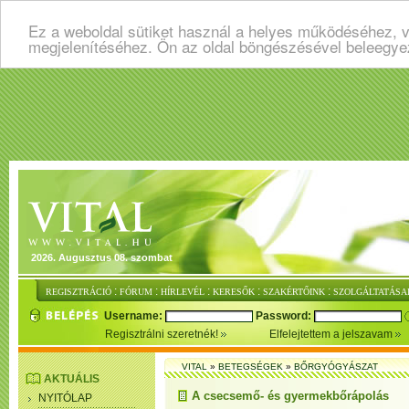
Ez a weboldal sütiket használ a helyes működéséhez, v
megjelenítéséhez. Ön az oldal böngészésével beleegye
2026. Augusztus 08. szombat
:
:
:
:
:
REGISZTRÁCIÓ
FÓRUM
HÍRLEVÉL
KERESŐK
SZAKÉRTŐINK
SZOLGÁLTATÁSA
Username:
Password:
Regisztrálni szeretnék!
Elfelejtettem a jelszavam
VITAL
»
BETEGSÉGEK
»
BŐRGYÓGYÁSZAT
AKTUÁLIS
A csecsemő- és gyermekbőrápolás
NYITÓLAP