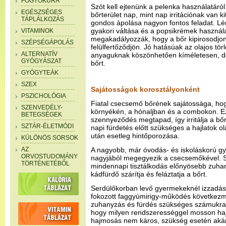
FOGYÓKÚRA
Szót kell ejtenünk a pelenka használatáról 
EGÉSZSÉGES
bőrterület nap, mint nap irritációnak van k
TÁPLÁLKOZÁS
gondos ápolása nagyon fontos feladat. L
gyakori váltása és a popsikrémek használ
VITAMINOK
megakadályozzák, hogy a bőr kipirosodjon,
SZÉPSÉGÁPOLÁS
felülfertőződjön. Jó hatásúak az olajos t
ALTERNATÍV
anyaguknak köszönhetően kíméletesen, dörz
GYÓGYÁSZAT
bőrt.
GYÓGYTEÁK
SZEX
Sajátosságok korosztályonként
PSZICHOLÓGIA
Fiatal csecsemő bőrének sajátossága, ho
SZENVEDÉLY-
környékén, a hónaljban és a combokon. 
BETEGSÉGEK
szennyeződés megtapad, így irritálja a bőr
SZTÁR-ÉLETMÓDI
napi fürdetés előtt szükséges a hajlatok ol
után esetleg hintőporozása.
KÜLÖNÖS SORSOK
AZ
A nagyobb, már óvodás- és iskoláskorú g
ORVOSTUDOMÁNY
nagyjából megegyezik a csecsemőkével. 
TÖRTÉNETÉBŐL
mindennapi tisztálkodás előnyösebb zuha
kádfürdő szárítja és feláztatja a bőrt.
Serdülőkorban levő gyermekeknél izzadás 
fokozott faggyúmirigy-működés következm
zuhanyzás és fürdés szükséges számukra.
hogy milyen rendszerességgel mosson haja
hajmosás nem káros, szükség esetén aká