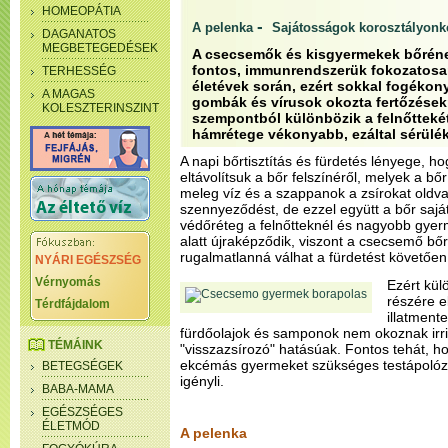
HOMEOPÁTIA
-
A pelenka
Sajátosságok korosztályonk
DAGANATOS
MEGBETEGEDÉSEK
A csecsemők és kisgyermekek bőrén
fontos, immunrendszerük fokozatosan 
TERHESSÉG
életévek során, ezért sokkal fogéko
A MAGAS
gombák és vírusok okozta fertőzések
KOLESZTERINSZINT
szempontból különbözik a felnőtteké
hámrétege vékonyabb, ezáltal sérülé
A napi bőrtisztítás és fürdetés lényege, 
eltávolítsuk a bőr felszínéről, melyek a bő
meleg víz és a szappanok a zsírokat oldva 
szennyeződést, de ezzel együtt a bőr saját 
védőréteg a felnőtteknél és nagyobb gyer
alatt újraképződik, viszont a csecsemő bőr
rugalmatlanná válhat a fürdetést követően
NYÁRI EGÉSZSÉG
Vérnyomás
Ezért kü
részére e
Térdfájdalom
illatment
fürdőolajok és samponok nem okoznak irritá
TÉMÁINK
"visszazsírozó" hatásúak. Fontos tehát, h
ekcémás gyermeket szükséges testápolózn
BETEGSÉGEK
igényli.
BABA-MAMA
EGÉSZSÉGES
ÉLETMÓD
A pelenka