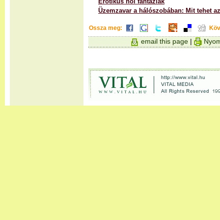
Erotikus női fantáziák
Üzemzavar a hálószobában: Mit tehet a
Ossza meg:
Köv
email this page
|
Nyom