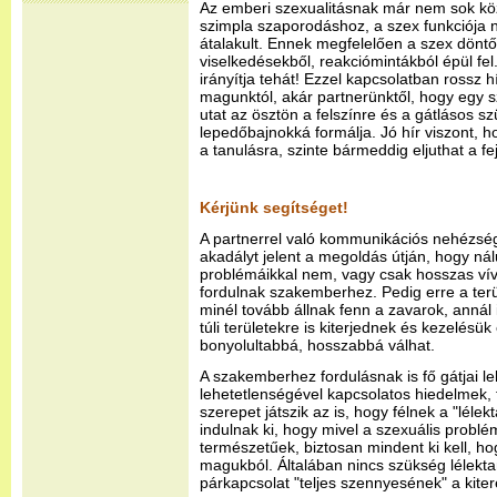
Az emberi szexualitásnak már nem sok kö
szimpla szaporodáshoz, a szex funkciója 
átalakult. Ennek megfelelően a szex döntő
viselkedésekből, reakciómintákból épül fel
irányítja tehát! Ezzel kapcsolatban rossz h
magunktól, akár partnerünktől, hogy egy 
utat az ösztön a felszínre és a gátlásos s
lepedőbajnokká formálja. Jó hír viszont, h
a tanulásra, szinte bármeddig eljuthat a f
Kérjünk segítséget!
A partnerrel való kommunikációs nehézség
akadályt jelent a megoldás útján, hogy ná
problémáikkal nem, vagy csak hosszas ví
fordulnak szakemberhez. Pedig erre a terü
minél tovább állnak fenn a zavarok, annál
túli területekre is kiterjednek és kezelés
bonyolultabbá, hosszabbá válhat.
A szakemberhez fordulásnak is fő gátjai le
lehetetlenségével kapcsolatos hiedelmek,
szerepet játszik az is, hogy félnek a "lélek
indulnak ki, hogy mivel a szexuális probl
természetűek, biztosan mindent ki kell, h
magukból. Általában nincs szükség lélekta
párkapcsolat "teljes szennyesének" a kite