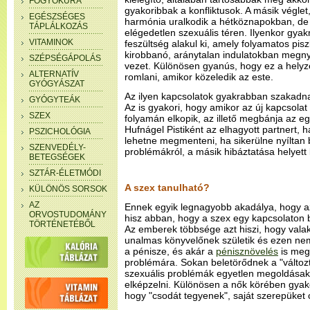
FOGYÓKÚRA
gyakoribbak a konfliktusok. A másik véglet
EGÉSZSÉGES
harmónia uralkodik a hétköznapokban, de 
TÁPLÁLKOZÁS
elégedetlen szexuális téren. Ilyenkor gya
VITAMINOK
feszültség alakul ki, amely folyamatos p
kirobbanó, aránytalan indulatokban megn
SZÉPSÉGÁPOLÁS
vezet. Különösen gyanús, hogy ez a helyz
ALTERNATÍV
romlani, amikor közeledik az este.
GYÓGYÁSZAT
Az ilyen kapcsolatok gyakrabban szakadn
GYÓGYTEÁK
Az is gyakori, hogy amikor az új kapcsolat
SZEX
folyamán elkopik, az illető megbánja az e
Hufnágel Pistiként az elhagyott partnert, 
PSZICHOLÓGIA
lehetne megmenteni, ha sikerülne nyíltan 
SZENVEDÉLY-
problémákról, a másik hibáztatása helyett
BETEGSÉGEK
SZTÁR-ÉLETMÓDI
A szex tanulható?
KÜLÖNÖS SORSOK
AZ
Ennek egyik legnagyobb akadálya, hogy 
ORVOSTUDOMÁNY
hisz abban, hogy a szex egy kapcsolaton bel
TÖRTÉNETÉBŐL
Az emberek többsége azt hiszi, hogy val
unalmas könyvelőnek születik és ezen nem l
a pénisze, és akár a
pénisznövelés
is mego
problémára. Sokan beletörődnek a "változt
szexuális problémák egyetlen megoldásaké
elképzelni. Különösen a nők körében gyakori
hogy "csodát tegyenek", saját szerepüket 