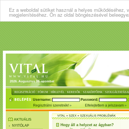
Ez a weboldal sütiket használ a helyes működéséhez, v
megjelenítéséhez. Ön az oldal böngészésével beleegye
2026. Augusztus 08. szombat
:
:
:
:
:
REGISZTRÁCIÓ
FÓRUM
HÍRLEVÉL
KERESŐK
SZAKÉRTŐINK
SZOLGÁLTATÁSA
Username:
Password:
Regisztrálni szeretnék!
Elfelejtettem a jelszavam
VITAL
»
SZEX
»
SZEXUÁLIS PROBLÉMÁK
AKTUÁLIS
Hogy áll a helyzet az ágyban?
NYITÓLAP