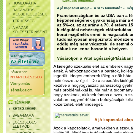
szexuális problémák
HOMEOPÁTIA
-
-
A jó kapcsolat alapja
A szex tanulható?
Kér
DAGANATOS
MEGBETEGEDÉSEK
Franciaországban és az USA-ban a fér
képtelenségének gyakorisága már a 40
TERHESSÉG
az 5%-ot, ez az arány a 70. életévre 
A MAGAS
kielégülési nehézségek előfordulása 1
KOLESZTERINSZINT
korai magömlés ennél is magasabb a
tudományosan megbízható módszerekk
eddig még nem végeztek, de semmi ok
nálunk ne lenne hasonló a helyzet.
Vásároljon a Vital EgészségPlázában!
A kielégítő szexuális élet az emberek na
érték. A hétköznapokban a barátok, kollé
ingerült, ideges emberek főleg a nők háta 
NYÁRI EGÉSZSÉG
neki össze az éjjel." De a szexuális kielég
Vérnyomás
kezdve a nőgyógyászati panaszokig gyak
más problémákkal is. Ma már a tudományos
Térdfájdalom
hogy azoknak, akiknek fontos a szex, a s
valóban nagymértékben befolyásolják lelki
TÉMÁINK
közérzetét, életminőségét.
BETEGSÉGEK
BABA-MAMA
A jó kapcsolat alap
EGÉSZSÉGES
ÉLETMÓD
Azok a kapcsolatok, amelyekben a szexuál
kielégítő, általában tartósabbak még akkor 