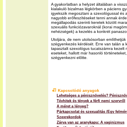
A gyakorlatban a helyzet általában a vissz
kialakuló bizalmas légkörben a páciens gy
igyekszik megosztani a szexológussal és a
nagyobb erőfeszítéseket tenni annak érde
megállapodás szerinti keretek között mara
szexuális funkciózavaroknál (korai magöml
nehézségek) a kezelés a konkrét panaszok
Utoljára, de nem utolsósorban említhetjük
szégyenkezés kérdését. Erre van talán a 
tapasztalt szexológus tucatszámra kezelt
eseteket, hallott már hasonló történeteket
szégyenkezni előtte.
Kapcsolódó anyagok
Lehetséges a pénisznövelés? Pénisznöv
Tévhitek és tények a férfi nemi szervről
A méret a lényeg?
Párkapcsolat és szexualitás /Egy felmé
Szexrekordok
Zárva van az aranykapu: A vaginizmus