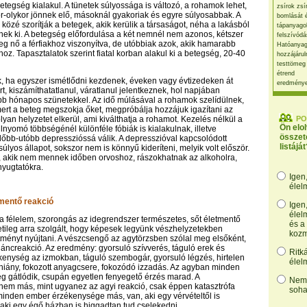
betegség kialakul. A tünetek súlyossága is változó, a rohamok lehet,
zsírok zsí
r-olykor jönnek elő, másoknál gyakoriak és egyre súlyosabbak. A
bomlását 
 közé szorítják a betegek, akik kerülik a társaságot, néha a lakásból
tápanyago
nek ki. A betegség előfordulása a két nemnél nem azonos, kétszer
felszívódá
eg nő a férfiakhoz viszonyítva, de utóbbiak azok, akik hamarabb
Hatóanyag
oz. Tapasztalatok szerint fiatal korban alakul ki a betegség, 20-40
hozzájárul
testtömeg
étrend
, ha egyszer ismétlődni kezdenek, éveken vagy évtizedeken át
eredmény
t, kiszámíthatatlanul, váratlanul jelentkeznek, hol napjában
öbb hónapos szünetekkel. Az idő múlásával a rohamok szelídülnek,
mert a beteg megszokja őket, megpróbálja hozzájuk igazítani az
lyan helyzetet elkerül, ami kiválthatja a rohamot. Kezelés nélkül a
PO
Ön elo
lnyomó többségénél különféle fóbiák is kialakulnak, illetve
összet
bb-utóbb depresszióssá válik. A depresszióval kapcsolódott
listáját
lyos állapot, sokszor nem is könnyű kideríteni, melyik volt először.
, akik nem mennek időben orvoshoz, rászokhatnak az alkoholra,
nyugtatókra.
Igen
élel
tmentő reakció
Igen
élel
a félelem, szorongás az idegrendszer természetes, sőt életmentő
és a
etileg arra szolgált, hogy képesek legyünk vészhelyzetekben
kozm
tményt nyújtani. A vészcsengő az agytörzsben szólal meg elsőként,
láncreakció. Az eredmény: gyorsuló szívverés, táguló erek és
Ritk
ékenység az izmokban, táguló szembogár, gyorsuló légzés, hirtelen
élel
hiány, fokozott anyagcsere, fokozódó izzadás. Az agyban minden
 gátlódik, csupán egyetlen fenyegető érzés marad. A
Nem,
em más, mint ugyanez az agyi reakció, csak éppen katasztrófa
soha
minden ember érzékenysége más, van, aki egy vérvételtől is
 aki egy égő házban is higgadtan tud cselekedni.