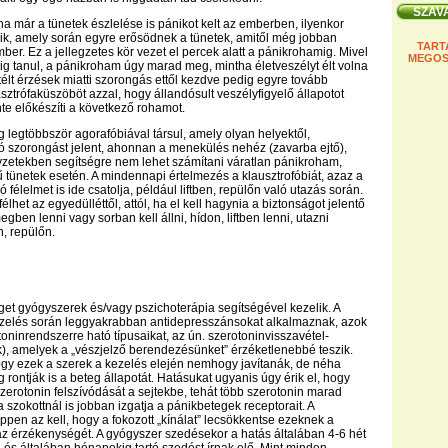
ha már a tünetek észlelése is pánikot kelt az emberben, ilyenkor
ik, amely során egyre erősödnek a tünetek, amitől még jobban
TART
er. Ez a jellegzetes kör vezet el percek alatt a pánikrohamig. Mivel
MEGOS
g tanul, a pánikroham úgy marad meg, mintha életveszélyt élt volna
 átélt érzések miatti szorongás ettől kezdve pedig egyre tovább
sztrófaküszöböt azzal, hogy állandósult veszélyfigyelő állapotot
nte előkészíti a következő rohamot.
 legtöbbször agorafóbiával társul, amely olyan helyektől,
ló szorongást jelent, ahonnan a menekülés nehéz (zavarba ejtő),
zetekben segítségre nem lehet számítani váratlan pánikroham,
 tünetek esetén. A mindennapi értelmezés a klausztrofóbiát, azaz a
ó félelmet is ide csatolja, például liftben, repülőn való utazás során.
élhet az egyedülléttől, attól, ha el kell hagynia a biztonságot jelentő
egben lenni vagy sorban kell állni, hídon, liftben lenni, utazni
, repülőn.
et gyógyszerek és/vagy pszichoterápia segítségével kezelik. A
zelés során leggyakrabban antidepresszánsokat alkalmaznak, azok
toninrendszerre ható típusaikat, az ún. szerotoninvisszavétel-
k), amelyek a „vészjelző berendezésünket” érzéketlenebbé teszik.
ogy ezek a szerek a kezelés elején nemhogy javítanák, de néha
 rontják is a beteg állapotát. Hatásukat ugyanis úgy érik el, hogy
zerotonin felszívódását a sejtekbe, tehát több szerotonin marad
 szokottnál is jobban izgatja a pánikbetegek receptorait. A
pen az kell, hogy a fokozott „kínálat” lecsökkentse ezeknek a
z érzékenységét. A gyógyszer szedésekor a hatás általában 4-6 hét