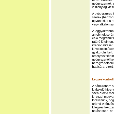
múlva érezhető,
gyógyszernek, e
viszonylag kicsi
A gyógyszeres 
szerek (benzodi
ugyanakkor a ho
vagy alkalomsz
A leggyakrabban
amelynek során a
és a megtanult 
rátörő félelmen.
irracionalitását
következtetések
gyakorolni kell
amelyhez félelm
gyógyszertől k
berögződött el
hatására, ezért
Légzéskontroll,
A pánikroham so
kialakuló hiperv
szén-dioxid men
ki, ezzel magya
törekszünk, hogy
arányt. A légzésk
kilégzés fokozz
hatásosabb, ha 