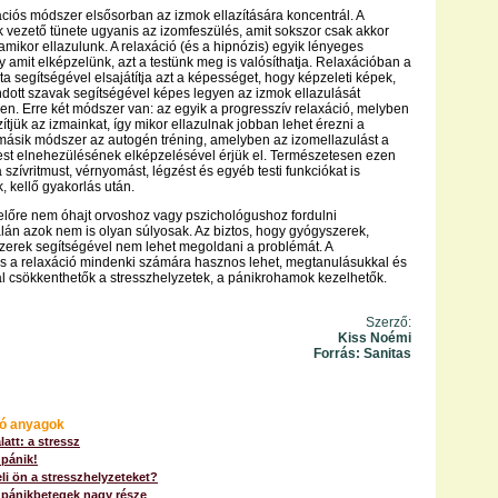
ációs módszer elsősorban az izmok ellazítására koncentrál. A
 vezető tünete ugyanis az izomfeszülés, amit sokszor csak akkor
amikor ellazulunk. A relaxáció (és a hipnózis) egyik lényeges
 amit elképzelünk, azt a testünk meg is valósíthatja. Relaxációban a
ta segítségével elsajátítja azt a képességet, hogy képzeleti képek,
ott szavak segítségével képes legyen az izmok ellazulását
ben. Erre két módszer van: az egyik a progresszív relaxáció, melyben
ítjük az izmainkat, így mikor ellazulnak jobban lehet érezni a
másik módszer az autogén tréning, amelyben az izomellazulást a
est elnehezülésének elképzelésével érjük el. Természetesen ezen
a szívritmust, vérnyomást, légzést és egyéb testi funkciókat is
, kellő gyakorlás után.
lőre nem óhajt orvoshoz vagy pszichológushoz fordulni
alán azok nem is olyan súlyosak. Az biztos, hogy gyógyszerek,
szerek segítségével nem lehet megoldani a problémát. A
és a relaxáció mindenki számára hasznos lehet, megtanulásukkal és
 csökkenthetők a stresszhelyzetek, a pánikrohamok kezelhetők.
Szerző:
Kiss Noémi
Forrás: Sanitas
ó anyagok
latt: a stressz
pánik!
i ön a stresszhelyzeteket?
 pánikbetegek nagy része