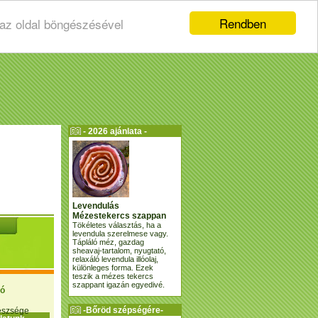
Rendben
 az oldal böngészésével
- 2026 ajánlata -
Levendulás
Mézestekercs szappan
Tökéletes választás, ha a
levendula szerelmese vagy.
Tápláló méz, gazdag
sheavaj-tartalom, nyugtató,
relaxáló levendula illóolaj,
különleges forma. Ezek
teszik a mézes tekercs
szappant igazán egyedivé.
ió
-Bőröd szépségére-
gészsége