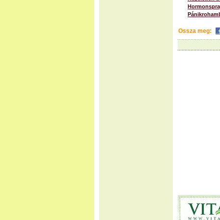
Hormonspray
Pánikrohamb
Ossza meg: