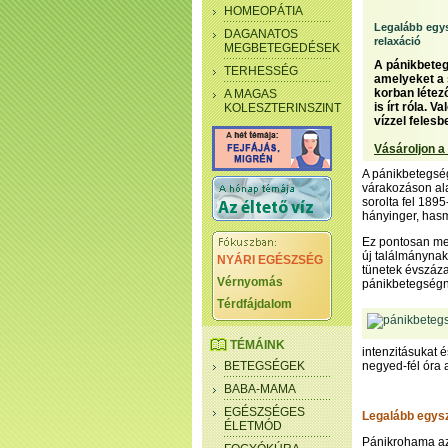
HOMEOPÁTIA
Legalább egy
DAGANATOS
relaxáció
MEGBETEGEDÉSEK
A pánikbeteg
TERHESSÉG
amelyeket a s
korban létez
A MAGAS
is írt róla. 
KOLESZTERINSZINT
vízzel felesbe
Vásároljon a
A pánikbetegség
várakozáson ala
sorolta fel 189
hányinger, hasm
Ez pontosan meg
új találmánynak,
NYÁRI EGÉSZSÉG
tünetek évszáza
Vérnyomás
pánikbetegségn
Térdfájdalom
TÉMÁINK
intenzitásukat 
BETEGSÉGEK
negyed-fél óra a
BABA-MAMA
EGÉSZSÉGES
Legalább egys
ÉLETMÓD
Pánikrohama az