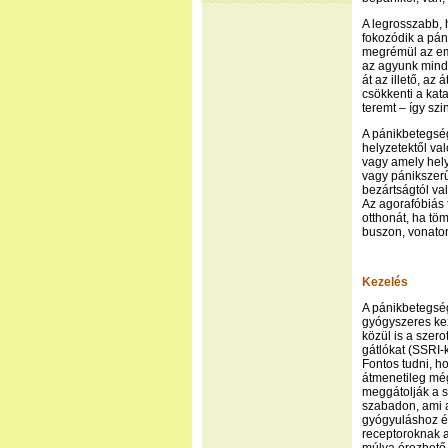
A legrosszabb, 
fokozódik a pán
megrémül az emb
az agyunk mindi
át az illető, az
csökkenti a kata
teremt – így szi
A pánikbetegség
helyzetektől va
vagy amely hely
vagy pánikszerű
bezártságtól val
Az agorafóbiás f
otthonát, ha töm
buszon, vonaton
Kezelés
A pánikbetegség
gyógyszeres ke
közül is a szero
gátlókat (SSRI-
Fontos tudni, h
átmenetileg még
meggátolják a s
szabadon, ami a
gyógyuláshoz ép
receptoroknak a