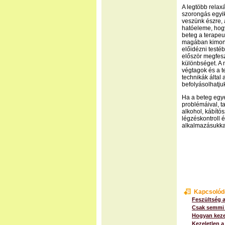
A legtöbb relax
szorongás egyik
veszünk észre, 
hatóeleme, hogy
beteg a terapeu
magában kimond
előidézni testé
először megfesz
különbséget. A 
végtagok és a t
technikák által 
befolyásolhatjuk
Ha a beteg egye
problémáival, t
alkohol, kábító
légzéskontroll 
alkalmazásukkal
Kapcsolód
Feszültség a
Csak semmi 
Hogyan kezel
Kezeletlen a