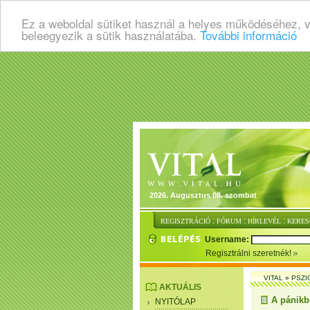
Ez a weboldal sütiket használ a helyes működéséhez, 
beleegyezik a sütik használatába.
További információ
2026. Augusztus 08. szombat
:
:
:
REGISZTRÁCIÓ
FÓRUM
HÍRLEVÉL
KERES
Username:
Regisztrálni szeretnék!
VITAL
»
PSZI
AKTUÁLIS
A pánikb
NYITÓLAP