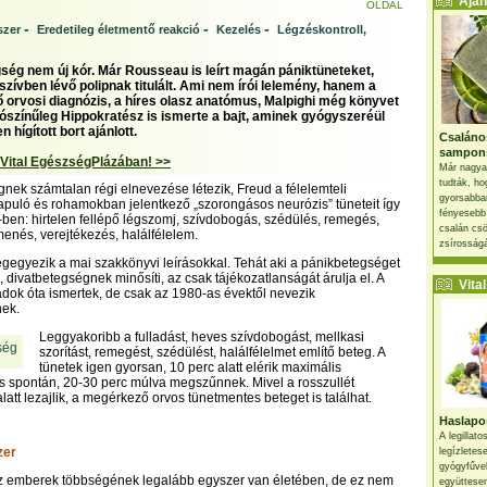
Ajánl
OLDAL
-
-
-
szer
Eredetileg életmentő reakció
Kezelés
Légzéskontroll,
ség nem új kór. Már Rousseau is leírt magán pániktüneteket,
zívben lévő polipnak titulált. Ami nem írói lelemény, hanem a
ő orvosi diagnózis, a híres olasz anatómus, Malpighi még könyvet
Valószínűleg Hippokratész is ismerte a bajt, aminek gyógyszeréül
n hígított bort ajánlott.
Csaláno
sampon
 Vital EgészségPlázában! >>
Már nagya
tudták, ho
nek számtalan régi elnevezése létezik, Freud a félelemteli
gyorsabban
puló és rohamokban jelentkező „szorongásos neurózis” tüneteit így
fényesebb
5-ben: hirtelen fellépő légszomj, szívdobogás, szédülés, remegés,
csalán csö
enés, verejtékezés, halálfélelem.
zsírosságá
egyezik a mai szakkönyvi leírásokkal. Tehát aki a pánikbetegséget
 divatbetegségnek minősíti, az csak tájékozatlanságát árulja el. A
Vital 
dok óta ismertek, de csak az 1980-as évektől nevezik
ek.
Leggyakoribb a fulladást, heves szívdobogást, mellkasi
szorítást, remegést, szédülést, halálfélelmet említő beteg. A
tünetek igen gyorsan, 10 perc alatt elérik maximális
és spontán, 20-30 perc múlva megszűnnek. Mivel a rosszullét
latt lezajlik, a megérkező orvos tünetmentes beteget is találhat.
Haslapos
A legillat
zer
legízletes
gyógyfűve
 emberek többségének legalább egyszer van életében, de ez nem
együttesen