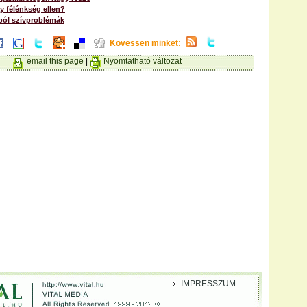
 félénkség ellen?
ól szívproblémák
Kövessen minket:
email this page
|
Nyomtatható változat
IMPRESSZUM