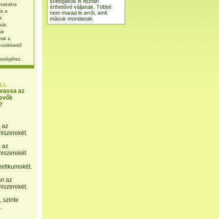
suttogások is tisztán
rsavakra
érthetővé váljanak. Többé
és a
nem marad le arról, amit
mások mondanak.
k
sát.
ai
nak a
 csökkentő
ességéhez.
LL
lvassa az
evők
?
, az
miszerekét.
, az
miszerekét
etikumokét.
án az
miszerekét.
 szinte
.