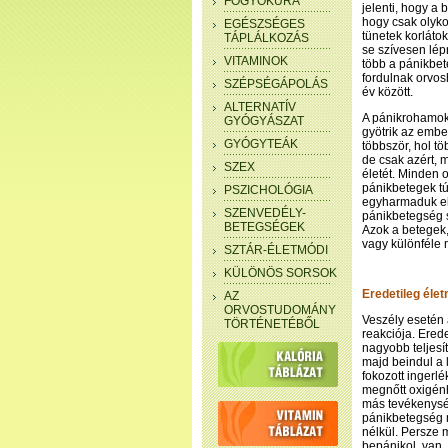
FOGYÓKÚRA
jelenti, hogy a 
hogy csak olyko
EGÉSZSÉGES
tünetek korlátok
TÁPLÁLKOZÁS
se szívesen lép
VITAMINOK
több a pánikbet
fordulnak orvosh
SZÉPSÉGÁPOLÁS
év között.
ALTERNATÍV
A pánikrohamok
GYÓGYÁSZAT
gyötrik az ember
GYÓGYTEÁK
többször, hol t
de csak azért, 
SZEX
életét. Minden o
pánikbetegek tú
PSZICHOLÓGIA
egyharmaduk elő
SZENVEDÉLY-
pánikbetegség sú
BETEGSÉGEK
Azok a betegek
vagy különféle 
SZTÁR-ÉLETMÓDI
KÜLÖNÖS SORSOK
Eredetileg éle
AZ
ORVOSTUDOMÁNY
Veszély esetén 
TÖRTÉNETÉBŐL
reakciója. Ered
nagyobb teljesí
majd beindul a 
fokozott ingerl
megnőtt oxigén
más tevékenység
pánikbetegség n
nélkül. Persze 
bepánikol, van,