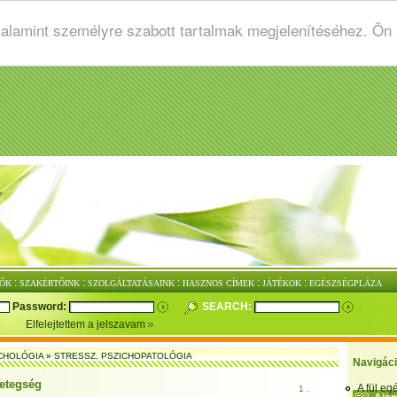
valamint személyre szabott tartalmak megjelenítéséhez. Ön
:
:
:
:
:
ŐK
SZAKÉRTŐINK
SZOLGÁLTATÁSAINK
HASZNOS CÍMEK
JÁTÉKOK
EGÉSZSÉGPLÁZA
Password:
SEARCH:
Elfelejtettem a jelszavam
CHOLÓGIA
»
STRESSZ, PSZICHOPATOLÓGIA
Navigác
etegség
A fül e
1 .