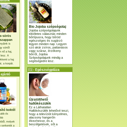
atunk
Bio Jojoba szépségolaj
Jojoba szépségolajunk
tökéletes választás minden
s-sörös
bőrtípusra, hogy bőröd
szappan
egészséges és sugárzó
legyen minden nap. Legyen
nyáink is
szó akár zsíros, pattanásos
gy sörtől
vagy száraz, érzékeny
 nő a haj,
bőrről, Jojoba
 lesz. A
Szépségolajunk mindig a
kkenti a haj
segítségedre lesz.
t, a korpát.
- Egészségpláza
ajánlatunk -
ajánló
Újratölthető
hallókészülék
Ez a Láthatatlan
ító koktél
Hallókészülék lehetővé teszi,
hogy a televíziót kényelmes,
osabb és
alacsony hangerőn
ebb
élvezhesse, és a
kből, melyek
beszélgetések, sőt a
 serkentik a