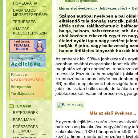
Balkezes gyermekek
HOMEOPÁTIA
-
-
Már az első években...
Jobbkezes világ?
Bal
DAGANATOS
MEGBETEGEDÉSEK
Számos európai nyelvben a bal oldalh
elítélendő tulajdonság tartozik, pél
TERHESSÉG
efféle szóval találkozhatunk: balfácán
A MAGAS
balga, balsors, balszerencse, stb. A
KOLESZTERINSZINT
ahol közösen étkeznek egyetlen nagy 
ételért nyúlni igen nagy sértést jelent
tartják. A jobb- vagy balkezesség az
hanem örökletes tényezők hozzák létr
Az emberek kb. 90%-a jobbkezes és egyti
azonban további csoportokat lehet elkülön
meghatározó gén domináns, a balkezessé
recesszív. Eszerint a homozigóták (akikne
kromoszóma azonos helyén mindenben egyez
NYÁRI EGÉSZSÉG
BB) mellett megjelennek heterozigóta formá
Vérnyomás
jobb- és tisztán balkezesek, de találunk 
jobbkezeseket, valamint erősen és gyeng
Térdfájdalom
TÉMÁINK
BETEGSÉGEK
Már az első években...
BABA-MAMA
A gyermek fejlődése során kézspecializáló
balkezesség kialakulása nagyjából egy i
EGÉSZSÉGES
ÉLETMÓD
kialakulásával, 1820 hónapos kor körül. E
kezét a finom, megtanult mozgások kivite