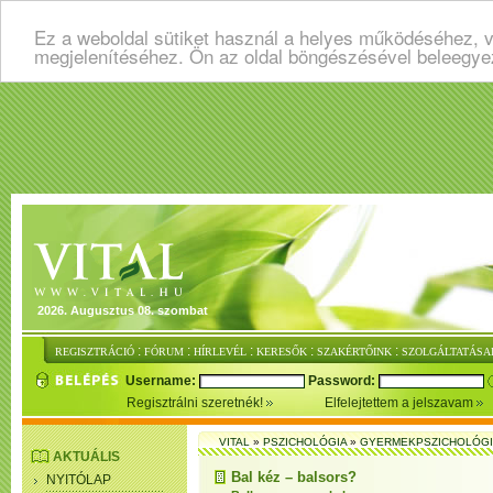
Ez a weboldal sütiket használ a helyes működéséhez, v
megjelenítéséhez. Ön az oldal böngészésével beleegye
2026. Augusztus 08. szombat
:
:
:
:
:
REGISZTRÁCIÓ
FÓRUM
HÍRLEVÉL
KERESŐK
SZAKÉRTŐINK
SZOLGÁLTATÁSA
Username:
Password:
Regisztrálni szeretnék!
Elfelejtettem a jelszavam
VITAL
»
PSZICHOLÓGIA
»
GYERMEKPSZICHOLÓG
AKTUÁLIS
Bal kéz – balsors?
NYITÓLAP