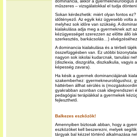
dominancia, akkor a gyermekneurológus a
műszeres – vizsgálatokkal el tudja dönteni
Sokan kérdezhetik: miért olyan fontos ez
időtényező. Az egyik kéz ügyesebb volta 
melyhez sok időre van szükség. A dominan
kialakulása adja meg a gyermeknek azt az
kézügyességet szerezzen az előtte álló isko
szerkesztés, barkácsolás…) elvégzéséhez
A dominancia kialakulása és a térbeli táj
összefüggésben van. Ez utóbbi bizonytala
nagyon sok iskolai kudarcnak, tanulási n
(diszlexia, diszgráfia, diszkalkulia, vagyis 
képesség zavara).
Ha késik a gyermek dominanciájának kiala
szakemberhez: gyermekneurológushoz, g
háttérben állhat sérülés is (mozgáskoordin
gyakrabban azonban csak idegrendszeri é
pedagógiai terápiákkal a gyermekek kézü
fejleszthető.
Balkezes eszközök!
Amennyiben biztosak abban, hogy a gyerme
eszközöket kell beszerezni, melyek segíti
tárgyak bal kézzel történő alkalmazása ne