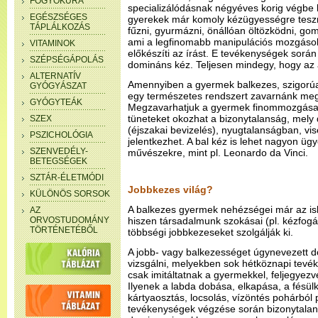
FOGYÓKÚRA
specializálódásnak négyéves korig végbe 
EGÉSZSÉGES
gyerekek már komoly kézügyességre teszne
TÁPLÁLKOZÁS
fűzni, gyurmázni, önállóan öltözködni, gom
ami a legfinomabb manipulációs mozgások
VITAMINOK
előkészíti az írást. E tevékenységek sorá
SZÉPSÉGÁPOLÁS
domináns kéz. Teljesen mindegy, hogy az a
ALTERNATÍV
Amennyiben a gyermek balkezes, szigorúan
GYÓGYÁSZAT
egy természetes rendszert zavarnánk meg
GYÓGYTEÁK
Megzavarhatjuk a gyermek finommozgásain
tüneteket okozhat a bizonytalanság, mel
SZEX
(éjszakai bevizelés), nyugtalanságban, v
PSZICHOLÓGIA
jelentkezhet. A bal kéz is lehet nagyon üg
SZENVEDÉLY-
művészekre, mint pl. Leonardo da Vinci.
BETEGSÉGEK
SZTÁR-ÉLETMÓDI
Jobbkezes világ?
KÜLÖNÖS SORSOK
A balkezes gyermek nehézségei már az isko
AZ
ORVOSTUDOMÁNY
hiszen társadalmunk szokásai (pl. kézfogá
TÖRTÉNETÉBŐL
többségi jobbkezeseket szolgálják ki.
A jobb- vagy balkezességet úgynevezett d
vizsgálni, melyekben sok hétköznapi tevé
csak imitáltatnak a gyermekkel, feljegyezv
Ilyenek a labda dobása, elkapása, a fésülk
kártyaosztás, locsolás, vízöntés pohárból
tevékenységek végzése során bizonytalan 