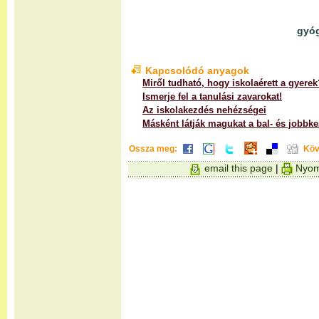
gyó
Kapcsolódó anyagok
Miről tudható, hogy iskolaérett a gyerek
Ismerje fel a tanulási zavarokat!
Az iskolakezdés nehézségei
Másként látják magukat a bal- és jobbk
Ossza meg:
Köv
email this page
|
Nyom