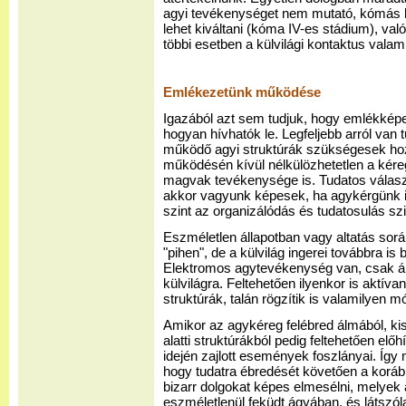
agyi tevékenységet nem mutató, kómás be
lehet kiváltani (kóma IV-es stádium), va
többi esetben a külvilági kontaktus vala
Emlékezetünk működése
Igazából azt sem tudjuk, hogy emlékkép
hogyan hívhatók le. Legfeljebb arról va
működő agyi struktúrák szükségesek ho
működésén kívül nélkülözhetetlen a kéreg
magvak tevékenysége is. Tudatos válasz
akkor vagyunk képesek, ha agykérgünk is
szint az organizálódás és tudatosulás szi
Eszméletlen állapotban vagy altatás sorá
"pihen", de a külvilág ingerei továbbra i
Elektromos agytevékenység van, csak ál
külvilágra. Feltehetően ilyenkor is aktív
struktúrák, talán rögzítik is valamilyen 
Amikor az agykéreg felébred álmából, kis
alatti struktúrákból pedig feltehetően el
idején zajlott események foszlányai. Íg
hogy tudatra ébredését követően a koráb
bizarr dolgokat képes elmesélni, melyek 
eszméletlenül feküdt ágyában, és látszól