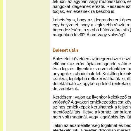
feküdni az ágyban vagy műtőasztalon, ész
hangokat idegennek érezte. Részesei ezt
tudják, emlékeznek rá később is.
Lehetséges, hogy az idegrendszer képes 
egy helyzetet, hogy a legkisebb részletr
berendezésére, a szoba bútorzatára stb.)
magunkon kívül? Álom vagy valóság?
Baleset után
Balesetet követően az idegrendszer eszm
eltűnnek az erős fájdalomingerek, s átmen
és a légzés. Ilyenkor szervezetünkben b
anyagok szabadulnak fel. Külsőleg tekin
csukva, legfeljebb reflexei válthatók ki, 
detektálható az agykéreg felett (enkefalo
de védekezik.
Kérdésem: vajon az ilyenkor keletkező 
valóság? A gyakori emlékezetkiesést kö
színes emlékképek kerülhetnek a felszínr
mentőszállítás, illetve a kórházi ambulan
nem volt magánál, vagy legalábbis így lát
Talán az eszméletlenség fogalmát és beo
átértékelnünk. Egyetlen dologban maradt