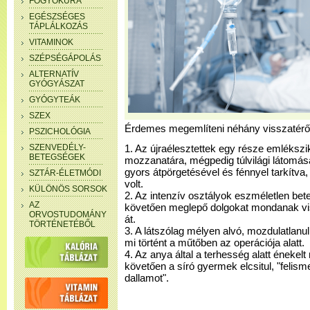
FOGYÓKÚRA
EGÉSZSÉGES
TÁPLÁLKOZÁS
VITAMINOK
SZÉPSÉGÁPOLÁS
ALTERNATÍV
GYÓGYÁSZAT
GYÓGYTEÁK
SZEX
Érdemes megemlíteni néhány visszatérően
PSZICHOLÓGIA
SZENVEDÉLY-
1. Az újraélesztettek egy része emléksz
BETEGSÉGEK
mozzanatára, mégpedig túlvilági látomás
gyors átpörgetésével és fénnyel tarkítva, 
SZTÁR-ÉLETMÓDI
volt.
KÜLÖNÖS SORSOK
2. Az intenzív osztályok eszméletlen bet
AZ
követően meglepő dolgokat mondanak vi
ORVOSTUDOMÁNY
át.
TÖRTÉNETÉBŐL
3. A látszólag mélyen alvó, mozdulatlanu
mi történt a műtőben az operációja alatt.
4. Az anya által a terhesség alatt énekelt
követően a síró gyermek elcsitul, "felisme
dallamot".