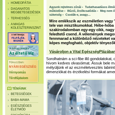
HOMEOPÁTIA
-
Agyunk rejtelmes zónái
Tudathasadásos élmé
DAGANATOS
-
-
működése
Illúzió, érzékcsalódás
Meg nem é
MEGBETEGEDÉSEK
-
süketség
Csodák-e, avagy…
TERHESSÉG
Mire emlékszik az eszméletlen vagy
A MAGAS
tele van misztikumokkal. Hébe-hóba 
KOLESZTERINSZINT
szakirodalomban egy-egy cikk, nagy v
feledtető csend. A vélemények megos
fennmarad a különböző nézeteket val
képes megfogható, objektív tényezők
Vásároljon a Vital EgészségPlázában
Sorolhatnám a sci-fibe illő gondolatokat,
hívom kedves olvasóimat. Ássuk bele mag
NYÁRI EGÉSZSÉG
mélyüljünk el az eszméletvesztés labirin
dimenziókat és érzékelési formákat ame
Vérnyomás
Térdfájdalom
TÉMÁINK
BETEGSÉGEK
BABA-MAMA
EGÉSZSÉGES
ÉLETMÓD