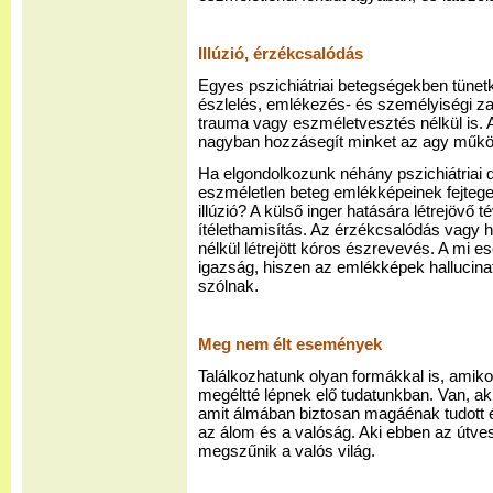
Illúzió, érzékcsalódás
Egyes pszichiátriai betegségekben tünetk
észlelés, emlékezés- és személyiségi z
trauma vagy eszméletvesztés nélkül is. A
nagyban hozzásegít minket az agy műk
Ha elgondolkozunk néhány pszichiátriai d
eszméletlen beteg emlékképeinek fejtege
illúzió? A külső inger hatására létrejövő
ítélethamisítás. Az érzékcsalódás vagy ha
nélkül létrejött kóros észrevevés. A mi e
igazság, hiszen az emlékképek hallucinat
szólnak.
Meg nem élt események
Találkozhatunk olyan formákkal is, ami
megéltté lépnek elő tudatunkban. Van, ak
amit álmában biztosan magáénak tudott és
az álom és a valóság. Aki ebben az útv
megszűnik a valós világ.