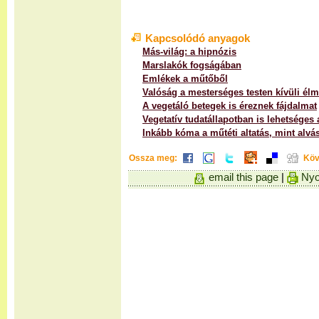
Kapcsolódó anyagok
Más-világ: a hipnózis
Marslakók fogságában
Emlékek a műtőből
Valóság a mesterséges testen kívüli él
A vegetáló betegek is éreznek fájdalmat
Vegetatív tudatállapotban is lehetséges 
Inkább kóma a műtéti altatás, mint alvá
Ossza meg:
Köv
email this page
|
Nyo