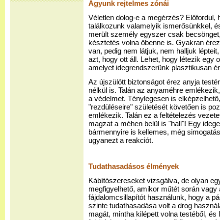
Agyunk rejtelmes zónái
Véletlen dolog-e a megérzés? Előfordul, h
találkozunk valamelyik ismerősünkkel, és 
merült személy egyszer csak becsönget,
késztetés volna őbenne is. Gyakran ére
van, pedig nem látjuk, nem halljuk léptei
azt, hogy ott áll. Lehet, hogy létezik eg
amelyet idegrendszerünk plasztikusan ér
Az újszülött biztonságot érez anyja tes
nélkül is. Talán az anyaméhre emlékezik
a védelmet. Ténylegesen is elképzelhető,
"rezdüléseire" születését követően is po
emlékezik. Talán ez a feltételezés vezetet
magzat a méhen belül is "hall"! Egy ideg
bármennyire is kellemes, még simogatá
ugyanezt a reakciót.
Tudathasadásos élmények
Kábítószereseket vizsgálva, de olyan eg
megfigyelhető, amikor műtét során vagy 
fájdalomcsillapítót használunk, hogy a p
szinte tudathasadása volt a drog használa
magát, mintha kilépett volna testéből, és 