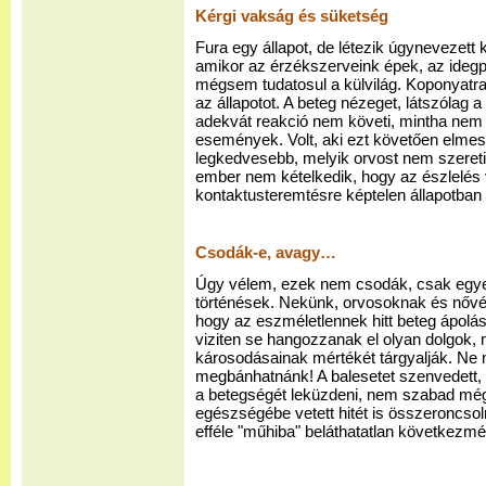
Kérgi vakság és süketség
Fura egy állapot, de létezik úgynevezett
amikor az érzékszerveink épek, az idegpál
mégsem tudatosul a külvilág. Koponyatra
az állapotot. A beteg nézeget, látszólag a
adekvát reakció nem követi, mintha nem 
események. Volt, aki ezt követően elmesé
legkedvesebb, melyik orvost nem szereti 
ember nem kételkedik, hogy az észlelés
kontaktusteremtésre képtelen állapotban i
Csodák-e, avagy…
Úgy vélem, ezek nem csodák, csak egy
történések. Nekünk, orvosoknak és nővé
hogy az eszméletlennek hitt beteg ápolá
viziten se hangozzanak el olyan dolgok, m
károsodásainak mértékét tárgyalják. Ne
megbánhatnánk! A balesetet szenvedett,
a betegségét leküzdeni, nem szabad még a
egészségébe vetett hitét is összeroncsolni
efféle "műhiba" beláthatatlan következmé