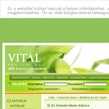
Ez a weboldal sütiket használ a helyes működéséhez, v
megjelenítéséhez. Ön az oldal böngészésével beleegye
2026. Augusztus 09. vasárnap
:
:
:
:
:
REGISZTRÁCIÓ
FÓRUM
HÍRLEVÉL
KERESŐK
SZAKÉRTŐINK
SZOLGÁLTATÁSA
Username:
Password:
Regisztrálni szeretnék!
Elfelejtettem a jelszavam
VITAL
»
PSZICHOLÓGIA
»
ÉRZÉKELÉS ÉS TUDAT
AKTUÁLIS
Az öntudat fekete doboza
NYITÓLAP