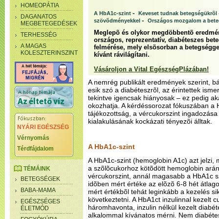
HOMEOPÁTIA
-
A HbA1c-szint
Keveset tudnak betegségükrõl
DAGANATOS
-
szövõdményekkel
Országos mozgalom a beteg
MEGBETEGEDÉSEK
Meglepõ és olykor megdöbbentõ eredmén
TERHESSÉG
országos, reprezentatív, diabéteszes bete
A MAGAS
felmérése, mely elsõsorban a betegségge
KOLESZTERINSZINT
kívánt rávilágítani.
Vásároljon a Vital EgészségPlázában!
A nemrég publikált eredmények szerint, bá
esik szó a diabéteszrõl, az érintettek isme
tekintve igencsak hiányosak – ez pedig aká
okozhatja. A kérdéssorozat fókuszában a H
tájékozottság, a vércukorszint ingadozás
kialakulásának kockázati tényezõi álltak.
NYÁRI EGÉSZSÉG
Vérnyomás
A HbA1c-szint
Térdfájdalom
A HbA1c-szint (hemoglobin A1c) azt jelzi,
a szõlõcukorhoz kötõdött hemoglobin ará
TÉMÁINK
vércukorszint, annál magasabb a HbA1c szi
BETEGSÉGEK
idõben mért értéke az elõzõ 6-8 hét átlagos
BABA-MAMA
mért értékbõl tehát leginkább a kezelés s
következtetni. A HbA1ct inzulinnal kezelt 
EGÉSZSÉGES
háromhavonta, inzulin nélkül kezelt diabé
ÉLETMÓD
alkalommal kívánatos mérni. Nem diabéte