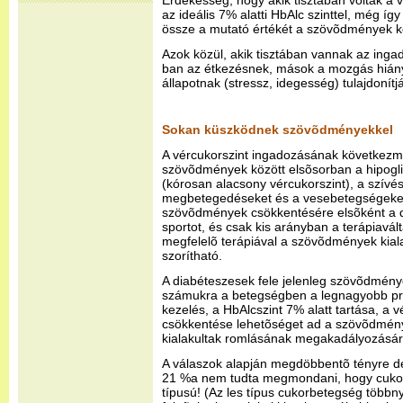
Érdekesség, hogy akik tisztában voltak a 
az ideális 7% alatti HbAlc szinttel, még í
össze a mutató értékét a szövõdmények 
Azok közül, akik tisztában vannak az ing
ban az étkezésnek, mások a mozgás hiány
állapotnak (stressz, idegesség) tulajdonítjá
Sokan küszködnek szövõdményekkel
A vércukorszint ingadozásának következm
szövõdmények között elsõsorban a hipogli
(kórosan alacsony vércukorszint), a szívé
megbetegedéseket és a vesebetegségeket e
szövõdmények csökkentésére elsõként a 
sportot, és csak kis arányban a terápiavált
megfelelõ terápiával a szövõdmények kial
szorítható.
A diabéteszesek fele jelenleg szövõdménye
számukra a betegségben a legnagyobb pro
kezelés, a HbAlcszint 7% alatt tartása, a
csökkentése lehetõséget ad a szövõdmény
kialakultak romlásának megakadályozásár
A válaszok alapján megdöbbentõ tényre de
21 %a nem tudta megmondani, hogy cukor
típusú! (Az les típus cukorbetegség többny