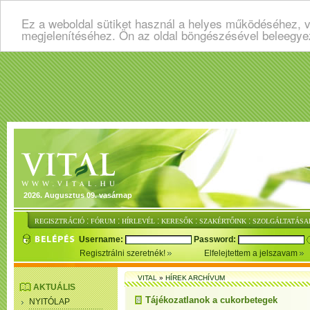
Ez a weboldal sütiket használ a helyes működéséhez, v
megjelenítéséhez. Ön az oldal böngészésével beleegye
2026. Augusztus 09. vasárnap
:
:
:
:
:
REGISZTRÁCIÓ
FÓRUM
HÍRLEVÉL
KERESŐK
SZAKÉRTŐINK
SZOLGÁLTATÁSA
Username:
Password:
Regisztrálni szeretnék!
Elfelejtettem a jelszavam
VITAL
»
HÍREK ARCHÍVUM
AKTUÁLIS
Tájékozatlanok a cukorbetegek
NYITÓLAP