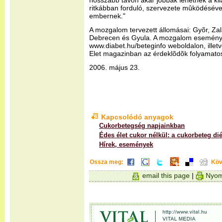
hosszabb távon akár jobbak lehetnek a kil
ritkábban forduló, szervezete mûködéséve
embernek."
A mozgalom tervezett állomásai: Gyõr, Za
Debrecen és Gyula. A mozgalom eseménye
www.diabet.hu/beteginfo weboldalon, illet
Elet magazinban az érdeklõdõk folyamatos
2006. május 23.
Kapcsolódó anyagok
Cukorbetegség napjainkban
Édes élet cukor nélkül: a cukorbeteg dié
Hírek, események
Ossza meg:
Köv
email this page
|
Nyom