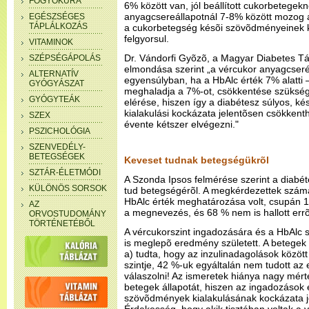
FOGYÓKÚRA
6% között van, jól beállított cukorbetegek
anyagcsereállapotnál 7-8% között mozog a
EGÉSZSÉGES
TÁPLÁLKOZÁS
a cukorbetegség késõi szövõdményeinek k
felgyorsul.
VITAMINOK
Dr. Vándorfi Gyõzõ, a Magyar Diabetes Tá
SZÉPSÉGÁPOLÁS
elmondása szerint „a vércukor anyagcseré
ALTERNATÍV
egyensúlyban, ha a HbAlc érték 7% alatti
GYÓGYÁSZAT
meghaladja a 7%-ot, csökkentése szüksége
GYÓGYTEÁK
elérése, hiszen így a diabétesz súlyos, 
kialakulási kockázata jelentõsen csökkenth
SZEX
évente kétszer elvégezni."
PSZICHOLÓGIA
SZENVEDÉLY-
BETEGSÉGEK
Keveset tudnak betegségükrõl
SZTÁR-ÉLETMÓDI
A Szonda Ipsos felmérése szerint a diabé
KÜLÖNÖS SORSOK
tud betegségérõl. A megkérdezettek szám
HbAlc érték meghatározása volt, csupán 12
AZ
a megnevezés, és 68 % nem is hallott errõl
ORVOSTUDOMÁNY
TÖRTÉNETÉBŐL
A vércukorszint ingadozására és a HbAlc 
is meglepõ eredmény született. A betegek
a) tudta, hogy az inzulinadagolások közöt
szintje, 42 %-uk egyáltalán nem tudott az
válaszolni! Az ismeretek hiánya nagy mért
betegek állapotát, hiszen az ingadozások 
szövõdmények kialakulásának kockázata j