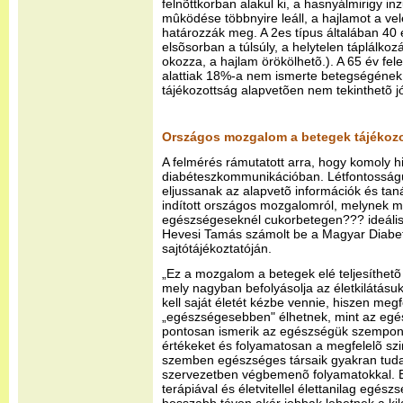
felnõttkorban alakul ki, a hasnyálmirigy inz
mûködése többnyire leáll, a hajlamot a vel
határozzák meg. A 2es típus általában 40 é
elsõsorban a túlsúly, a helytelen táplálko
okozza, a hajlam örökölhetõ.). A 65 év fel
alattiak 18%-a nem ismerte betegségének 
tájékozottság alapvetõen nem tekinthetõ j
Országos mozgalom a betegek tájékozo
A felmérés rámutatott arra, hogy komoly
diabéteszkommunikációban. Létfontosság
eljussanak az alapvetõ információk és ta
indított országos mozgalomról, melynek 
egészségeseknél cukorbetegen??? ideális
Hevesi Tamás számolt be a Magyar Diabe
sajtótájékoztatóján.
„Ez a mozgalom a betegek elé teljesíthetõ 
mely nagyban befolyásolja az életkilátás
kell saját életét kézbe vennie, hiszen megf
„egészségesebben" élhetnek, mint az egész
pontosan ismerik az egészségük szempont
értékeket és folyamatosan a megfelelõ szin
szemben egészséges társaik gyakran tud
szervezetben végbemenõ folyamatokkal. 
terápiával és életvitellel élettanilag egészs