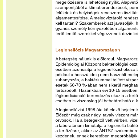
megelőzésére is lehetőség nyílik. Alapve
szempontjából a klímaberendezések, perm
felületek és helyiségek rendszeres tisztítás
algamentesítése. A melegvíztároló rendsz
kell tartani? Szakemberek azt javasolják,
gyanús személy környezetében algamentes
fertőtlenítő szerekkel végezzenek dezinfici
Legionellózis Magyarországon
A betegség nálunk is előfordul. Magyaro
Epidemiológiai Központ bakteriológiai oszt
esetben azonosítja a legionellózist okozó b
például a hosszú ideig nem használt meleg
zuhanyozás, a baktériummal telített vízpe
esetek 60-70 %-ában nem sikerül meghatá
fertőződött. Hazánkban évi 10-15 esetben s
légkondicionáló berendezés okozta a fert
esetben is viszonylag jól behatárolható a k
A legionellózist 1998 óta kötelező bejelent
Először még csak négy, tavaly viszont már
orvosok. Ha a betegektől vett vérben, viz
a laboratórium kimutatja a legionella bakté
a fertőzésre, akkor az ÁNTSZ szakemberei
kezdenek, ennek keretében megpróbálják fe