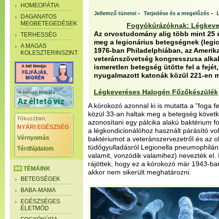
HOMEOPÁTIA
-
-
Jellemző tünetei
Terjedése és a megelőzés
DAGANATOS
MEGBETEGEDÉSEK
Fogyókúrázóknak: Légkeve
Az orvostudomány alig több mint 25 é
TERHESSÉG
meg a legionárius betegségnek (legion
A MAGAS
1976-ban Philadelphiában, az Amerik
KOLESZTERINSZINT
veteránszövetség kongresszusa alka
ismeretlen betegség ütötte fel a fejét,
nyugalmazott katonák közül 221-en 
Légkeveréses Halogén Főzőkészülék
A kórokozó azonnal ki is mutatta a "foga 
közül 33-an haltak meg a betegség követke
azonosítani egy pálcika alakú baktérium fo
NYÁRI EGÉSZSÉG
a légkondicionálóhoz használt párásító volt
Vérnyomás
baktériumot a veteránszervezetről és az o
tüdőgyulladásról Legionella pneumophilána
Térdfájdalom
valamit, vonzódik valamihez) nevezték el.
rájöttek, hogy ez a kórokozó már 1943-ban
TÉMÁINK
akkor nem sikerült meghatározni.
BETEGSÉGEK
BABA-MAMA
EGÉSZSÉGES
ÉLETMÓD