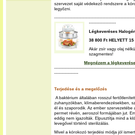
szervezet saját védekező rendszere a kó
legyőzni.
--------------------------------------------------
------------------
Légkeveréses Halogén
38 800 Ft HELYETT 15 
Akár zsír vagy olaj nélk
szagmentes!
Megnézem a légkeverése
-----------------------------------------------------
----------------
Terjedése és a megelőzés
A baktérium általában rosszul fertőtleníte
zuhanyzókban, klímaberendezésekben, sz
él és szaporodik. Az ember szervezetébe 
permet révén, aeroszol formájában jut. Em
eddig nem igazolták. Elpusztítja mind a kló
levegővel történő sterilizálás.
Mivel a kórokozó terjedési módja jól ismer