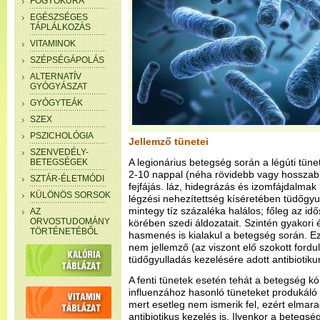
FOGYÓKÚRA
EGÉSZSÉGES
TÁPLÁLKOZÁS
VITAMINOK
SZÉPSÉGÁPOLÁS
ALTERNATÍV
GYÓGYÁSZAT
GYÓGYTEÁK
SZEX
PSZICHOLÓGIA
Jellemző tünetei
SZENVEDÉLY-
A legionárius betegség során a légúti tüne
BETEGSÉGEK
2-10 nappal (néha rövidebb vagy hosszabb
SZTÁR-ÉLETMÓDI
fejfájás. láz, hidegrázás és izomfájdalmak
KÜLÖNÖS SORSOK
légzési nehezítettség kíséretében tüdőgyul
mintegy tíz százaléka halálos; főleg az id
AZ
ORVOSTUDOMÁNY
körében szedi áldozatait. Szintén gyakori 
TÖRTÉNETÉBŐL
hasmenés is kialakul a betegség során. E
nem jellemző (az viszont elő szokott fordu
tüdőgyulladás kezelésére adott antibiotiku
A fenti tünetek esetén tehát a betegség k
influenzához hasonló tüneteket produkáló 
mert esetleg nem ismerik fel, ezért elmar
antibiotikus kezelés is. Ilyenkor a betegs