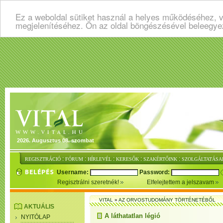
Ez a weboldal sütiket használ a helyes működéséhez, v
megjelenítéséhez. Ön az oldal böngészésével beleegye
2026. Augusztus 08. szombat
:
:
:
:
:
REGISZTRÁCIÓ
FÓRUM
HÍRLEVÉL
KERESŐK
SZAKÉRTŐINK
SZOLGÁLTATÁSA
Username:
Password:
Regisztrálni szeretnék!
Elfelejtettem a jelszavam
VITAL
»
AZ ORVOSTUDOMÁNY TÖRTÉNETÉBŐL
AKTUÁLIS
A láthatatlan légió
NYITÓLAP