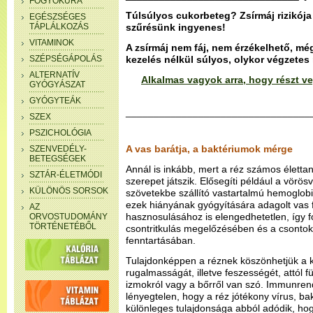
FOGYÓKÚRA
Túlsúlyos cukorbeteg? Zsírmáj rizikó
EGÉSZSÉGES
TÁPLÁLKOZÁS
szűrésünk ingyenes!
VITAMINOK
A zsírmáj nem fáj, nem érzékelhető, még
SZÉPSÉGÁPOLÁS
kezelés nélkül súlyos, olykor végzetes
ALTERNATÍV
Alkalmas vagyok arra, hogy részt ve
GYÓGYÁSZAT
GYÓGYTEÁK
_________________________________
SZEX
PSZICHOLÓGIA
A vas barátja, a baktériumok mérge
SZENVEDÉLY-
BETEGSÉGEK
Annál is inkább, mert a réz számos életta
SZTÁR-ÉLETMÓDI
szerepet játszik. Elősegíti például a vörös
KÜLÖNÖS SORSOK
szövetekbe szállító vastartalmú hemoglob
ezek hiányának gyógyítására adagolt vas f
AZ
hasznosulásához is elengedhetetlen, így 
ORVOSTUDOMÁNY
TÖRTÉNETÉBŐL
csontritkulás megelőzésében és a csonto
fenntartásában.
Tulajdonképpen a réznek köszönhetjük a k
rugalmasságát, illetve feszességét, attól 
izmokról vagy a bőrről van szó. Immunre
lényegtelen, hogy a réz jótékony vírus, b
különleges tulajdonsága abból adódik, ho