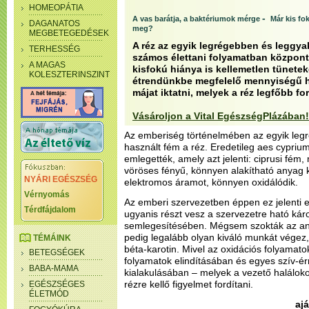
HOMEOPÁTIA
-
A vas barátja, a baktériumok mérge
Már kis fo
DAGANATOS
meg?
MEGBETEGEDÉSEK
A réz az egyik legrégebben és leggya
TERHESSÉG
számos élettani folyamatban központi
A MAGAS
kisfokú hiánya is kellemetlen tünete
KOLESZTERINSZINT
étrendünkbe megfelelő mennyiségű h
májat iktatni, melyek a réz legfőbb for
Vásároljon a Vital EgészségPlázában!
Az emberiség történelmében az egyik le
használt fém a réz. Eredetileg aes cypriu
emlegették, amely azt jelenti: ciprusi fém, 
vöröses fényű, könnyen alakítható anyag k
NYÁRI EGÉSZSÉG
elektromos áramot, könnyen oxidálódik.
Vérnyomás
Az emberi szervezetben éppen ez jelenti e
Térdfájdalom
ugyanis részt vesz a szervezetre ható kár
semlegesítésében. Mégsem szokták az anti
pedig legalább olyan kiváló munkát végez,
TÉMÁINK
béta-karotin. Mivel az oxidációs folyamat
BETEGSÉGEK
folyamatok elindításában és egyes szív-é
BABA-MAMA
kialakulásában – melyek a vezető halálok
rézre kellő figyelmet fordítani.
EGÉSZSÉGES
ÉLETMÓD
_______________________________
aj