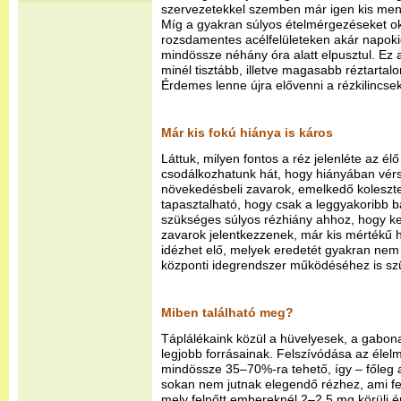
szervezetekkel szemben már igen kis men
Míg a gyakran súlyos ételmérgezéseket ok
rozsdamentes acélfelületeken akár napokig 
mindössze néhány óra alatt elpusztul. Ez 
minél tisztább, illetve magasabb réztartalo
Érdemes lenne újra elővenni a rézkilincs
Már kis fokú hiánya is káros
Láttuk, milyen fontos a réz jelenléte az é
csodálkozhatunk hát, hogy hiányában vérs
növekedésbeli zavarok, emelkedő koleszt
tapasztalható, hogy csak a leggyakoribb 
szükséges súlyos rézhiány ahhoz, hogy k
zavarok jelentkezzenek, már kis mértékű h
idézhet elő, melyek eredetét gyakran nem i
központi idegrendszer működéséhez is s
Miben található meg?
Táplálékaink közül a hüvelyesek, a gabona
legjobb forrásainak. Felszívódása az éle
mindössze 35–70%-ra tehető, így – főleg 
sokan nem jutnak elegendő rézhez, ami fe
mely felnőtt embereknél 2–2,5 mg körüli é