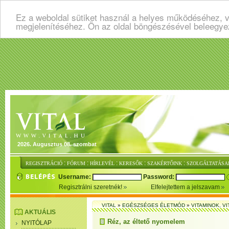
Ez a weboldal sütiket használ a helyes működéséhez, v
megjelenítéséhez. Ön az oldal böngészésével beleegye
2026. Augusztus 08. szombat
:
:
:
:
:
REGISZTRÁCIÓ
FÓRUM
HÍRLEVÉL
KERESŐK
SZAKÉRTŐINK
SZOLGÁLTATÁSA
Username:
Password:
Regisztrálni szeretnék!
Elfelejtettem a jelszavam
VITAL
»
EGÉSZSÉGES ÉLETMÓD
»
VITAMINOK, V
AKTUÁLIS
Réz, az éltető nyomelem
NYITÓLAP