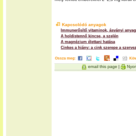
Kapcsolódó anyagok
Immunerősítő vitaminok, ásványi anya
A holdistennő kincse, a szelén
A magnézium élettani hatása
Cinkes a hiány: a cink szerepe a szerve
Ossza meg:
Köv
email this page
|
Nyom