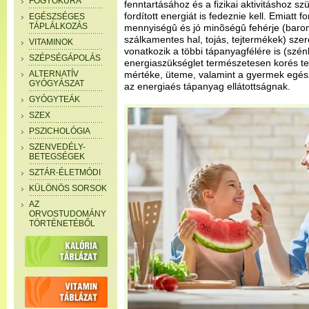
FOGYÓKÚRA
fenntartásához és a fizikai aktivitáshoz 
fordított energiát is fedeznie kell. Emiatt 
EGÉSZSÉGES
TÁPLÁLKOZÁS
mennyiségû és jó minõségû fehérje (baro
szálkamentes hal, tojás, tejtermékek) sz
VITAMINOK
vonatkozik a többi tápanyagfélére is (szénh
SZÉPSÉGÁPOLÁS
energiaszükséglet természetesen korés test
ALTERNATÍV
mértéke, üteme, valamint a gyermek egészs
GYÓGYÁSZAT
az energiaés tápanyag ellátottságnak.
GYÓGYTEÁK
SZEX
PSZICHOLÓGIA
SZENVEDÉLY-
BETEGSÉGEK
SZTÁR-ÉLETMÓDI
KÜLÖNÖS SORSOK
AZ
ORVOSTUDOMÁNY
TÖRTÉNETÉBŐL