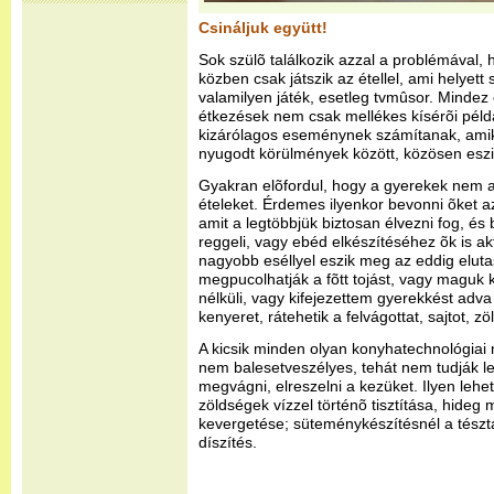
Csináljuk együtt!
Sok szülõ találkozik azzal a problémával,
közben csak játszik az étellel, ami helyett 
valamilyen játék, esetleg tvmûsor. Mindez 
étkezések nem csak mellékes kísérõi pél
kizárólagos eseménynek számítanak, amikor
nyugodt körülmények között, közösen eszi
Gyakran elõfordul, hogy a gyerekek nem 
ételeket. Érdemes ilyenkor bevonni õket az
amit a legtöbbjük biztosan élvezni fog, és
reggeli, vagy ebéd elkészítéséhez õk is ak
nagyobb eséllyel eszik meg az eddig elutasí
megpucolhatják a fõtt tojást, vagy maguk ké
nélküli, vagy kifejezettem gyerekkést ad
kenyeret, rátehetik a felvágottat, sajtot, zö
A kicsik minden olyan konyhatechnológiai
nem balesetveszélyes, tehát nem tudják l
megvágni, elreszelni a kezüket. Ilyen lehet 
zöldségek vízzel történõ tisztítása, hide
kevergetése; süteménykészítésnél a tészt
díszítés.