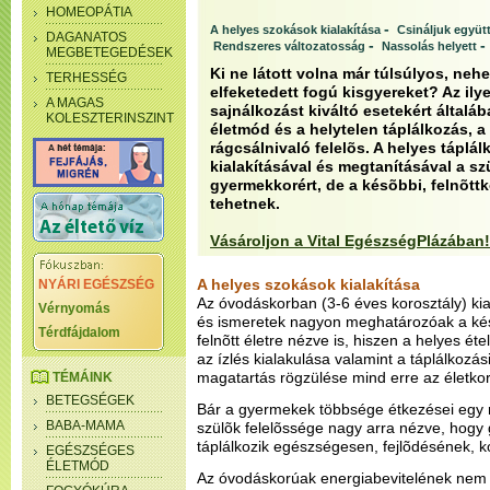
HOMEOPÁTIA
-
A helyes szokások kialakítása
Csináljuk együt
DAGANATOS
-
-
Rendszeres változatosság
Nassolás helyett
MEGBETEGEDÉSEK
Ki ne látott volna már túlsúlyos, ne
TERHESSÉG
elfeketedett fogú kisgyereket? Az il
A MAGAS
sajnálkozást kiváltó esetekért által
KOLESZTERINSZINT
életmód és a helytelen táplálkozás, a
rágcsálnivaló felelõs. A helyes táplá
kialakításával és megtanításával a sz
gyermekkorért, de a késõbbi, felnõttk
tehetnek.
Vásároljon a Vital EgészségPlázában!
A helyes szokások kialakítása
NYÁRI EGÉSZSÉG
Az óvodáskorban (3-6 éves korosztály) kial
Vérnyomás
és ismeretek nagyon meghatározóak a kés
Térdfájdalom
felnõtt életre nézve is, hiszen a helyes éte
az ízlés kialakulása valamint a táplálkozás
magatartás rögzülése mind erre az életkor
TÉMÁINK
BETEGSÉGEK
Bár a gyermekek többsége étkezései egy r
BABA-MAMA
szülõk felelõssége nagy arra nézve, hog
táplálkozik egészségesen, fejlõdésének, 
EGÉSZSÉGES
ÉLETMÓD
Az óvodáskorúak energiabevitelének nem 