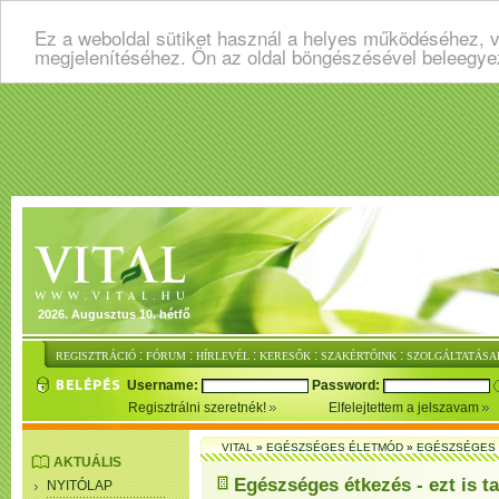
Ez a weboldal sütiket használ a helyes működéséhez, v
megjelenítéséhez. Ön az oldal böngészésével beleegye
2026. Augusztus 10. hétfő
:
:
:
:
:
REGISZTRÁCIÓ
FÓRUM
HÍRLEVÉL
KERESŐK
SZAKÉRTŐINK
SZOLGÁLTATÁSA
Username:
Password:
Regisztrálni szeretnék!
Elfelejtettem a jelszavam
VITAL
»
EGÉSZSÉGES ÉLETMÓD
»
EGÉSZSÉGES 
AKTUÁLIS
Egészséges étkezés - ezt is ta
NYITÓLAP