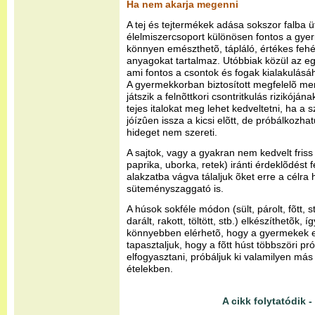
Ha nem akarja megenni
A tej és tejtermékek adása sokszor falba ü
élelmiszercsoport különösen fontos a gye
könnyen emészthetõ, tápláló, értékes fehér
anyagokat tartalmaz. Utóbbiak közül az eg
ami fontos a csontok és fogak kialakulás
A gyermekkorban biztosított megfelelõ me
játszik a felnõttkori csontritkulás rizikójá
tejes italokat meg lehet kedveltetni, ha a 
jóízûen issza a kicsi elõtt, de próbálkozhat
hideget nem szereti.
A sajtok, vagy a gyakran nem kedvelt friss
paprika, uborka, retek) iránti érdeklõdést f
alakzatba vágva tálaljuk õket erre a célra
süteményszaggató is.
A húsok sokféle módon (sült, párolt, fõtt, 
darált, rakott, töltött, stb.) elkészíthetõk, 
könnyebben elérhetõ, hogy a gyermekek el
tapasztaljuk, hogy a fõtt húst többszöri p
elfogyasztani, próbáljuk ki valamilyen más
ételekben.
A cikk folytatódik - 