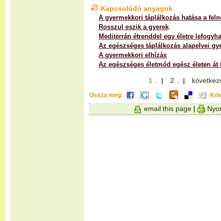
Kapcsolódó anyagok
A gyermekkori táplálkozás hatása a feln
Rosszul eszik a gyerek
Mediterrán étrenddel egy életre lefogyha
Az egészséges táplálkozás alapelvei g
A gyermekkori elhízás
Az egészséges életmód egész életen át 
1
. |
2
. |
következ
Ossza meg:
Köv
email this page
|
Nyom