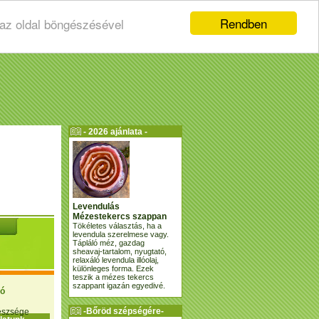
Rendben
 az oldal böngészésével
- 2026 ajánlata -
Levendulás
Mézestekercs szappan
Tökéletes választás, ha a
levendula szerelmese vagy.
Tápláló méz, gazdag
sheavaj-tartalom, nyugtató,
relaxáló levendula illóolaj,
különleges forma. Ezek
teszik a mézes tekercs
szappant igazán egyedivé.
ió
-Bőröd szépségére-
gészsége