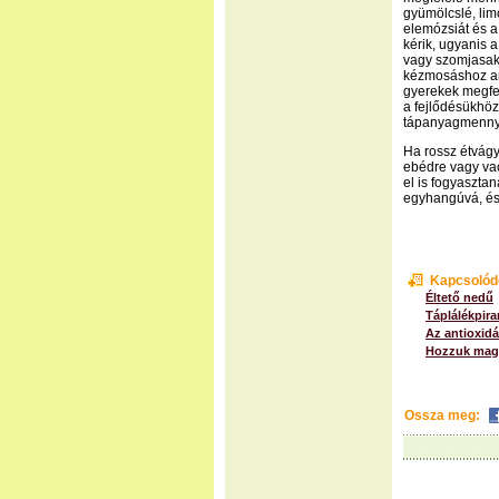
gyümölcslé, lim
elemózsiát és a
kérik, ugyanis 
vagy szomjasak.
kézmosáshoz arr
gyerekek megfel
a fejlődésükhö
tápanyagmennyi
Ha rossz étvág
ebédre vagy vac
el is fogyaszta
egyhangúvá, és 
Kapcsolód
Éltető nedű
Táplálékpira
Az antioxid
Hozzuk magu
Ossza meg: