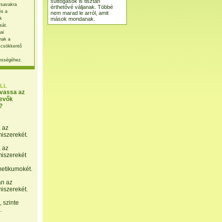
suttogások is tisztán
rsavakra
érthetővé váljanak. Többé
és a
nem marad le arról, amit
mások mondanak.
k
sát.
ai
nak a
 csökkentő
ességéhez.
LL
lvassa az
evők
?
, az
miszerekét.
, az
miszerekét
etikumokét.
án az
miszerekét.
 szinte
.