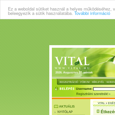
Ez a weboldal sütiket használ a helyes működéséhez, 
beleegyezik a sütik használatába.
További információ
2026. Augusztus 07. péntek
:
:
:
REGISZTRÁCIÓ
FÓRUM
HÍRLEVÉL
KERES
Username:
Regisztrálni szeretnék!
VITAL
»
EGÉ
AKTUÁLIS
Étkezés
NYITÓLAP