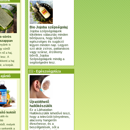
atunk
Bio Jojoba szépségolaj
Jojoba szépségolajunk
tökéletes választás minden
s-sörös
bőrtípusra, hogy bőröd
szappan
egészséges és sugárzó
legyen minden nap. Legyen
nyáink is
szó akár zsíros, pattanásos
gy sörtől
vagy száraz, érzékeny
 nő a haj,
bőrről, Jojoba
 lesz. A
Szépségolajunk mindig a
kkenti a haj
segítségedre lesz.
t, a korpát.
- Egészségpláza
ajánlatunk -
ajánló
Újratölthető
hallókészülék
Ez a Láthatatlan
ító koktél
Hallókészülék lehetővé teszi,
hogy a televíziót kényelmes,
osabb és
alacsony hangerőn
ebb
élvezhesse, és a
kből, melyek
beszélgetések, sőt a
 serkentik a