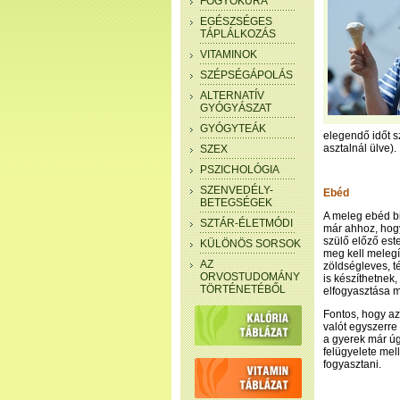
FOGYÓKÚRA
EGÉSZSÉGES
TÁPLÁLKOZÁS
VITAMINOK
SZÉPSÉGÁPOLÁS
ALTERNATÍV
GYÓGYÁSZAT
GYÓGYTEÁK
elegendő időt s
asztalnál ülve).
SZEX
PSZICHOLÓGIA
SZENVEDÉLY-
Ebéd
BETEGSÉGEK
A meleg ebéd bi
SZTÁR-ÉLETMÓDI
már ahhoz, hog
szülő előző est
KÜLÖNÖS SORSOK
meg kell melegí
AZ
zöldségleves, té
ORVOSTUDOMÁNY
is készíthetnek
TÖRTÉNETÉBŐL
elfogyasztása m
Fontos, hogy az
valót egyszerre
a gyerek már úg
felügyelete mell
fogyasztani.