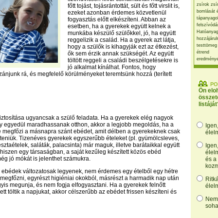
zsírok zsí
főtt tojást, tojásrántottát, sült és főtt virslit is,
bomlását 
ezeket azonban érdemes közvetlenül
tápanyago
fogyasztás előtt elkészíteni. Abban az
felszívódá
esetben, ha a gyerekek együtt kelnek a
Hatóanyag
munkába készülő szülőkkel, jó, ha együtt
hozzájárul
reggelizik a család. Ha a gyerek azt látja,
testtömeg
hogy a szülők is kihagyják ezt az étkezést,
étrend
ők sem érzik annak szükségét. Az együtt
eredmény
töltött reggeli a családi beszélgetésekre is
jó alkalmat kínálhat. Fontos, hogy
zánjunk rá, és megfelelő körülményeket teremtsünk hozzá (terített
PO
Ön elo
összet
listáját
ztosítása ugyancsak a szülő feladata. Ha a gyerekek elég nagyok
y egyedül maradhassanak otthon, akkor a legjobb megoldás, ha a
Igen
e megfőzi a másnapra szánt ebédet, amit délben a gyerekeknek csak
élel
teniük. Tizenéves gyerekek egyszerűbb ételeket (pl. gyümölcsleves,
sztaételek, saláták, palacsinta) már maguk, illetve barátaikkal együtt
Igen
, hiszen egy társaságban, a saját kezűleg készített közös ebéd
élel
ég jó mókát is jelenthet számukra.
és a
kozm
 ebédek változatosak legyenek, nem érdemes egy ételből egy hétre
 megfőzni, egyrészt higiéniai okokból, másrészt a harmadik nap után
Ritk
yis megunja, és nem fogja elfogyasztani. Ha a gyerekek felnőtt
élel
ett töltik a napjukat, akkor célszerűbb az ebédet frissen készíteni és
Nem,
soha