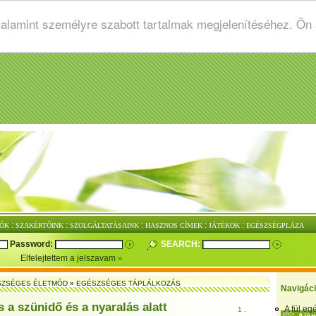
valamint személyre szabott tartalmak megjelenítéséhez. Ön
:
:
:
:
:
ŐK
SZAKÉRTŐINK
SZOLGÁLTATÁSAINK
HASZNOS CÍMEK
JÁTÉKOK
EGÉSZSÉGPLÁZA
Password:
SEARCH:
Elfelejtettem a jelszavam
SZSÉGES ÉLETMÓD
»
EGÉSZSÉGES TÁPLÁLKOZÁS
Navigác
 a szünidő és a nyaralás alatt
A fül e
1 .