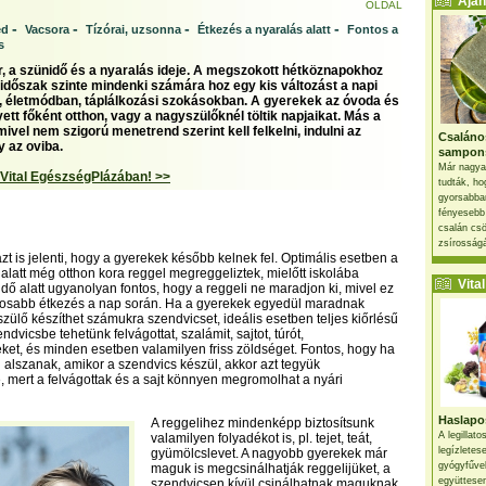
Ajánl
OLDAL
-
-
-
-
éd
Vacsora
Tízórai, uzsonna
Étkezés a nyaralás alatt
Fontos a
s
yár, a szünidő és a nyaralás ideje. A megszokott hétköznapokhoz
 időszak szinte mindenki számára hoz egy kis változást a napi
 életmódban, táplálkozási szokásokban. A gyerekek az óvoda és
yett főként otthon, vagy a nagyszülőknél töltik napjaikat. Más a
mivel nem szigorú menetrend szerint kell felkelni, indulni az
Csaláno
y az oviba.
sampon
Már nagya
 Vital EgészségPlázában! >>
tudták, ho
gyorsabban
fényesebb
csalán csö
zsírosságá
zt is jelenti, hogy a gyerekek később kelnek fel. Optimális esetben a
 alatt még otthon kora reggel megreggeliztek, mielőtt iskolába
Vital 
idő alatt ugyanolyan fontos, hogy a reggeli ne maradjon ki, mivel ez
ntosabb étkezés a nap során. Ha a gyerekek egyedül maradnak
szülő készíthet számukra szendvicset, ideális esetben teljes kiőrlésű
ndvicsbe tehetünk felvágottat, szalámit, sajtot, túrót,
et, és minden esetben valamilyen friss zöldséget. Fontos, hogy ha
alszanak, amikor a szendvics készül, akkor azt tegyük
 mert a felvágottak és a sajt könnyen megromolhat a nyári
Haslapos
A reggelihez mindenképp biztosítsunk
A legillat
valamilyen folyadékot is, pl. tejet, teát,
legízletes
gyümölcslevet. A nagyobb gyerekek már
gyógyfűve
maguk is megcsinálhatják reggelijüket, a
együttesen
szendvicsen kívül csinálhatnak maguknak