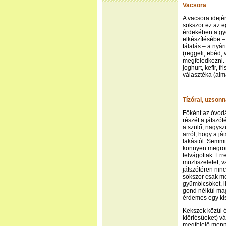
Vacsora
A vacsora idejé
sokszor ez az eg
érdekében a gye
elkészítésébe –
tálalás – a nyár
(reggeli, ebéd,
megfeledkezni. E
joghurt, kefir, 
választéka (alma
Tízórai, uzson
Főként az óvodá
részét a játszót
a szülő, nagysz
arról, hogy a j
lakástól. Semmi
könnyen megromo
felvágottak. Er
müzliszeletet, 
játszótéren nin
sokszor csak m
gyümölcsöket, i
gond nélkül mag
érdemes egy kis
Kekszek közül é
kiőrlésűeket) v
megfelelő menny