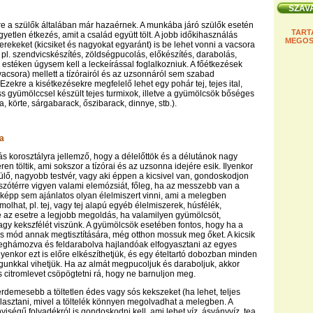
re a szülők általában már hazaérnek. A munkába járó szülők esetén
TART
yetlen étkezés, amit a család együtt tölt. A jobb időkihasználás
MEGOS
rekeket (kicsiket és nagyokat egyaránt) is be lehet vonni a vacsora
 pl. szendvicskészítés, zöldségpucolás, előkészítés, darabolás,
i estéken úgysem kell a leckeírással foglalkozniuk. A főétkezések
 vacsora) mellett a tízórairól és az uzsonnáról sem szabad
zekre a kisétkezésekre megfelelő lehet egy pohár tej, tejes ital,
friss gyümölccsel készült tejes turmixok, illetve a gyümölcsök bőséges
, körte, sárgabarack, őszibarack, dinnye, stb.).
na
s korosztályra jellemző, hogy a délelőttök és a délutánok nagy
éren töltik, ami sokszor a tízórai és az uzsonna idejére esik. Ilyenkor
ülő, nagyobb testvér, vagy aki éppen a kicsivel van, gondoskodjon
átszótérre vigyen valami elemózsiát, főleg, ha az messzebb van a
képp sem ajánlatos olyan élelmiszert vinni, ami a melegben
lhat, pl. tej, vagy tej alapú egyéb élelmiszerek, húsfélék,
re az esetre a legjobb megoldás, ha valamilyen gyümölcsöt,
vagy kekszfélét viszünk. A gyümölcsök esetében fontos, hogy ha a
cs mód annak megtisztítására, még otthon mossuk meg őket. A kicsik
eghámozva és feldarabolva hajlandóak elfogyasztani az egyes
lyenkor ezt is előre elkészíthetjük, és egy ételtartó dobozban minden
unkkal vihetjük. Ha az almát megpucoljuk és daraboljuk, akkor
 citromlevet csöpögtetni rá, hogy ne barnuljon meg.
rdemesebb a töltetlen édes vagy sós kekszeket (ha lehet, teljes
álasztani, mivel a töltelék könnyen megolvadhat a melegben. A
iségű folyadékról is gondoskodni kell, ami lehet víz, ásványvíz, tea,