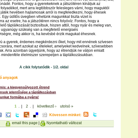
onádé. Fontos, hogy a gyerekeknek a játszótéren kínáljuk az
 folyadékot, mert arra legtöbbször felesleges várni, hogy maguktól
a játék hevében hajlamosak arról is megfeledkezni, hogy éhesek
 Egy üdítős üvegben vihetünk magunkkal tiszta vizet is
a az esetre, ha a játszótéren nincs folyóvíz. Fontos, hogy a
elő táplálkozását biztosítsuk, hiszen attól, hogy nyár és meleg van,
z ugyanúgy szükség van a megfelelő energiaés
ségre, még akkor is, ha kevésbé érzik magukat éhesnek.
yú a gyerek, érdemes megkérdezni őket, hogy mit ennének szívesen
sorára, mert azokat az ételeket, amelyeket kedvelnek, szívesebben
nak. Arra azonban ügyeljünk, hogy az étrendjük ne váljon emiatt
mindenféle élelmiszer szerepeljen a táplálkozásukban.
A cikk folytatódik - 1/2. oldal
ó anyagok
mis: a kiegyensúlyozott étrend
ánsok jelentősége a táplálkozásban
nkat formába a nyárra!
1
. |
2
. |
következő ›
utolsó »
Kövessen minket:
email this page
|
Nyomtatható változat