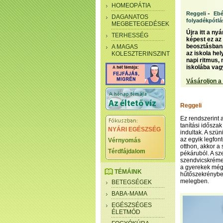
HOMEOPÁTIA
-
Reggeli
Eb
DAGANATOS
folyadékpótlá
MEGBETEGEDÉSEK
Újra itt a n
TERHESSÉG
képest ez az
beosztásban,
A MAGAS
az iskola hel
KOLESZTERINSZINT
napi ritmus, 
iskolába vag
Vásároljon a
Reggeli
Ez rendszerint a
tanítási időszak
NYÁRI EGÉSZSÉG
indultak. A szün
az egyik legfo
Vérnyomás
otthon, akkor a 
Térdfájdalom
pékáruból. A sze
szendvicskrémek
a gyerekek még 
TÉMÁINK
hűtőszekrénybe,
melegben.
BETEGSÉGEK
BABA-MAMA
EGÉSZSÉGES
ÉLETMÓD