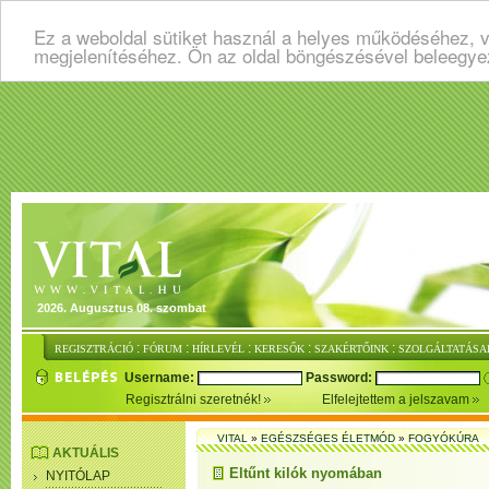
Ez a weboldal sütiket használ a helyes működéséhez, v
megjelenítéséhez. Ön az oldal böngészésével beleegye
2026. Augusztus 08. szombat
:
:
:
:
:
REGISZTRÁCIÓ
FÓRUM
HÍRLEVÉL
KERESŐK
SZAKÉRTŐINK
SZOLGÁLTATÁSA
Username:
Password:
Regisztrálni szeretnék!
Elfelejtettem a jelszavam
VITAL
»
EGÉSZSÉGES ÉLETMÓD
»
FOGYÓKÚRA
AKTUÁLIS
Eltűnt kilók nyomában
NYITÓLAP