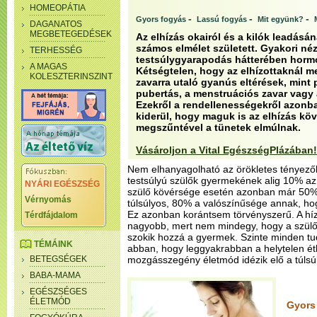
HOMEOPÁTIA
-
-
-
Gyors fogyás
Lassú fogyás
Mit együnk?
DAGANATOS
MEGBETEGEDÉSEK
Az elhízás okairól és a kilók leadásá
számos elmélet született. Gyakori néz
TERHESSÉG
testsúlygyarapodás hátterében hormo
A MAGAS
Kétségtelen, hogy az elhízottaknál 
KOLESZTERINSZINT
zavarra utaló gyanús eltérések, mint p
pubertás, a menstruációs zavar vagy 
Ezekről a rendellenességekről azonb
kiderül, hogy maguk is az elhízás kö
megszűntével a tünetek elmúlnak.
Vásároljon a Vital EgészségPlázában!
Nem elhanyagolható az örökletes tényez
testsúlyú szülők gyermekének alig 10% az 
NYÁRI EGÉSZSÉG
szülő kövérsége esetén azonban már 50%,
Vérnyomás
túlsúlyos, 80% a valószínűsége annak, hog
Ez azonban korántsem törvényszerű. A hí
Térdfájdalom
nagyobb, mert nem mindegy, hogy a szülő
szokik hozzá a gyermek. Szinte minden t
TÉMÁINK
abban, hogy leggyakrabban a helytelen ét
BETEGSÉGEK
mozgásszegény életmód idézik elő a túlsúl
BABA-MAMA
EGÉSZSÉGES
ÉLETMÓD
Gyors