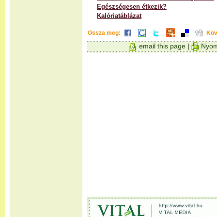
Egészségesen étkezik?
Kalóriatáblázat
Ossza meg:
Köv
email this page
|
Nyom