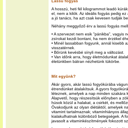
Lassú fogyás
A hosszú, heti fél kilogrammot leadó kúrák
el, nem a kilók. Az ideális fogyás pedig e
a jó tanács, ha azt csak kevesen tudják be
Néhány meggyőző érv a lassú fogyás melle
• A szervezet nem esik "pánikba", vagyis
zsírokat kezdi bontani, ha nem érzékel éh
• Minél lassabban fogyunk, annál kisebb az
visszatérnek.
• Bőrünk kevésbé sínyli meg a változást.
• Van időnk arra, hogy életmódunkat átala
életünkben bátran nézhetünk tükörbe.
Mit együnk?
Akár gyors, akár lassú fogyókúrába vágun
étrendünket átalakítsuk. A gyors fogyókúrá
léteznek, amelyek a nap minden szakára k
Alapvető, hogy részesítsük előnyben a zö
húsok közül a halakat, a csirkét, és mellő
Óvakodjunk az olyan diétáktól, amelyek na
vitamint tartalmaznak; vitaminhiányos áll
kialakulhatnak különböző betegségek. A f
javasolt a vitaminkészítmények fokozott s