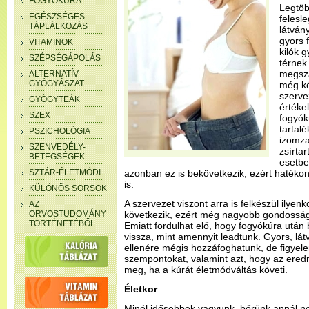
FOGYÓKÚRA
Legtöb
EGÉSZSÉGES
felesle
TÁPLÁLKOZÁS
látván
gyors 
VITAMINOK
kilók 
SZÉPSÉGÁPOLÁS
térnek
megsza
ALTERNATÍV
GYÓGYÁSZAT
még kö
szerve
GYÓGYTEÁK
értéke
SZEX
fogyók
tartalé
PSZICHOLÓGIA
izomza
SZENVEDÉLY-
zsírta
BETEGSÉGEK
esetbe
SZTÁR-ÉLETMÓDI
azonban ez is bekövetkezik, ezért hatékon
is.
KÜLÖNÖS SORSOK
A szervezet viszont arra is felkészül ilyen
AZ
ORVOSTUDOMÁNY
következik, ezért még nagyobb gondosságg
TÖRTÉNETÉBŐL
Emiatt fordulhat elő, hogy fogyókúra után 
vissza, mint amennyit leadtunk. Gyors, l
ellenére mégis hozzáfoghatunk, de figyele
szempontokat, valamint azt, hogy az ered
meg, ha a kúrát életmódváltás követi.
Életkor
Minél idősebbek vagyunk, bőrünk annál n