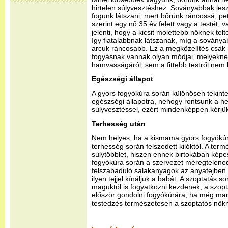
hirtelen súlyvesztéshez. Soványabbak le
fogunk látszani, mert bőrünk ráncossá, pe
szerint egy nő 35 év felett vagy a testét, v
jelenti, hogy a kicsit molettebb nőknek tel
így fiatalabbnak látszanak, míg a sovány
arcuk ráncosabb. Ez a megközelítés csak r
fogyásnak vannak olyan módjai, melyekne
hamvasságáról, sem a fittebb testről nem
Egészségi állapot
A gyors fogyókúra során különösen tekintett
egészségi állapotra, nehogy rontsunk a he
súlyvesztéssel, ezért mindenképpen kérjük
Terhesség után
Nem helyes, ha a kismama gyors fogyókúr
terhesség során felszedett kilóktól. A ter
súlytöbblet, hiszen ennek birtokában képes
fogyókúra során a szervezet méregtelened
felszabaduló salakanyagok az anyatejben 
ilyen tejjel kínáljuk a babát. A szoptatás 
maguktól is fogyatkozni kezdenek, a szopt
először gondolni fogyókúrára, ha még mara
testedzés természetesen a szoptatós nőkne