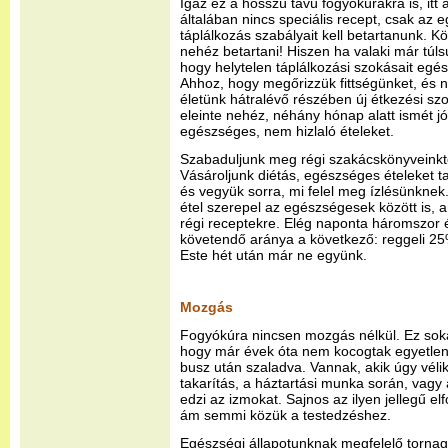
Igaz ez a hosszú távú fogyókúrákra is, itt
általában nincs speciális recept, csak az
táplálkozás szabályait kell betartanunk. 
nehéz betartani! Hiszen ha valaki már túlsúl
hogy helytelen táplálkozási szokásait egész 
Ahhoz, hogy megőrizzük fittségünket, és ne
életünk hátralévő részében új étkezési szok
eleinte nehéz, néhány hónap alatt ismét j
egészséges, nem hizlaló ételeket.
Szabaduljunk meg régi szakácskönyveinktől
Vásároljunk diétás, egészséges ételeket 
és vegyük sorra, mi felel meg ízlésünknek
étel szerepel az egészségesek között is, a
régi receptekre. Elég naponta háromszor 
követendő aránya a következő: reggeli 2
Este hét után már ne együnk.
Mozgás
Fogyókúra nincsen mozgás nélkül. Ez soka
hogy már évek óta nem kocogtak egyetlen
busz után szaladva. Vannak, akik úgy véli
takarítás, a háztartási munka során, vagy 
edzi az izmokat. Sajnos az ilyen jellegű el
ám semmi közük a testedzéshez.
Egészségi állapotunknak megfelelő tornag