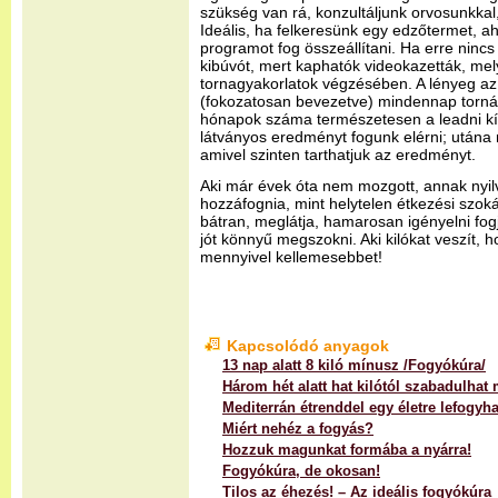
szükség van rá, konzultáljunk orvosunkka
Ideális, ha felkeresünk egy edzőtermet, a
programot fog összeállítani. Ha erre ninc
kibúvót, mert kaphatók videokazetták, mel
tornagyakorlatok végzésében. A lényeg az
(fokozatosan bevezetve) mindennap torná
hónapok száma természetesen a leadni kívá
látványos eredményt fogunk elérni; utána 
amivel szinten tarthatjuk az eredményt.
Aki már évek óta nem mozgott, annak nyi
hozzáfognia, mint helytelen étkezési szoká
bátran, meglátja, hamarosan igényelni fog
jót könnyű megszokni. Aki kilókat veszít, h
mennyivel kellemesebbet!
Kapcsolódó anyagok
13 nap alatt 8 kiló mínusz /Fogyókúra/
Három hét alatt hat kilótól szabadulhat
Mediterrán étrenddel egy életre lefogyha
Miért nehéz a fogyás?
Hozzuk magunkat formába a nyárra!
Fogyókúra, de okosan!
Tilos az éhezés! – Az ideális fogyókúra