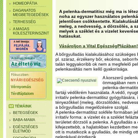
HOMEOPÁTIA
DAGANATOS
A pelenka-dermatitisz még ma is lét
MEGBETEGEDÉSEK
noha az egyszer használatos pelenká
jelentősen csökkentette. Kialakulásáb
TERHESSÉG
meleg, a nedvesség, a dörzsölés, a s
A MAGAS
melyek a széklet és a vizelet keverése
KOLESZTERINSZINT
hatásukat.
Vásároljon a Vital EgészségPlázában!
A bőrgyulladás kialakulásához szükséges 
pl. száraz, érzékeny bőr, ekcéma, seborr
talán leggyakoribb ok nem a megfelelő pel
pelenkaváltás nem kellő gyakorisága.
A korszerű pelenka
NYÁRI EGÉSZSÉG
önmagában nem mi
Vérnyomás
pelenka-dermatiti
fartáji védőkrém használata. A védő, nyug
Térdfájdalom
irritatív pelenka-dermatitisz gyógyítására, il
tényezőkkel (meleg, dörzsölődés, nedves
TÉMÁINK
a bőrgyulladás megelőzésére szolgál.
A pelenka-dermatitisz sokféle formában je
BETEGSÉGEK
irritatív forma: a vizelet és a széklet felázta
BABA-MAMA
területet dörzsöli a pelenka. A gyulladás 
kifejezettebb, a hajlatokban kezdetben m
EGÉSZSÉGES
ÉLETMÓD
ott is mutatkozik a gyulladás, de mindig ot
pelenkával érintkezik.