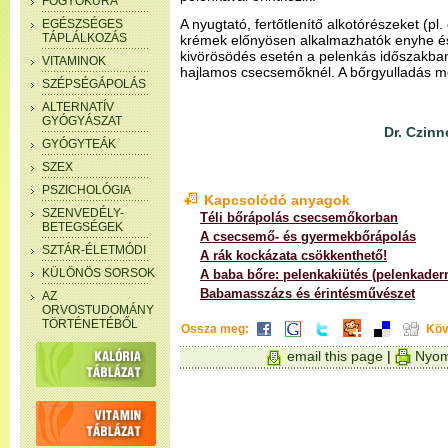
FOGYÓKÚRA
A nyugtató, fertőtlenítő alkotórészeket (pl.
EGÉSZSÉGES
TÁPLÁLKOZÁS
krémek előnyösen alkalmazhatók enyhe és 
kivörösödés esetén a pelenkás időszakba
VITAMINOK
hajlamos csecsemőknél. A bőrgyulladás m
SZÉPSÉGÁPOLÁS
ALTERNATÍV
GYÓGYÁSZAT
Dr. Czinn
GYÓGYTEÁK
SZEX
PSZICHOLÓGIA
Kapcsolódó anyagok
SZENVEDÉLY-
Téli bőrápolás csecsemőkorban
BETEGSÉGEK
A csecsemő- és gyermekbőrápolás
SZTÁR-ÉLETMÓDI
A rák kockázata csökkenthető!
KÜLÖNÖS SORSOK
A baba bőre: pelenkakiütés (pelenkaderm
Babamasszázs és érintésművészet
AZ
ORVOSTUDOMÁNY
TÖRTÉNETÉBŐL
Ossza meg:
Köv
email this page
|
Nyom