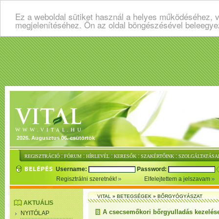
Ez a weboldal sütiket használ a helyes működéséhez, v
megjelenítéséhez. Ön az oldal böngészésével beleegye
2026. Augusztus 06. csütörtök
:
:
:
:
:
REGISZTRÁCIÓ
FÓRUM
HÍRLEVÉL
KERESŐK
SZAKÉRTŐINK
SZOLGÁLTATÁSA
Username:
Password:
Regisztrálni szeretnék!
Elfelejtettem a jelszavam
VITAL
»
BETEGSÉGEK
»
BŐRGYÓGYÁSZAT
AKTUÁLIS
A csecsemőkori bőrgyulladás kezelés
NYITÓLAP