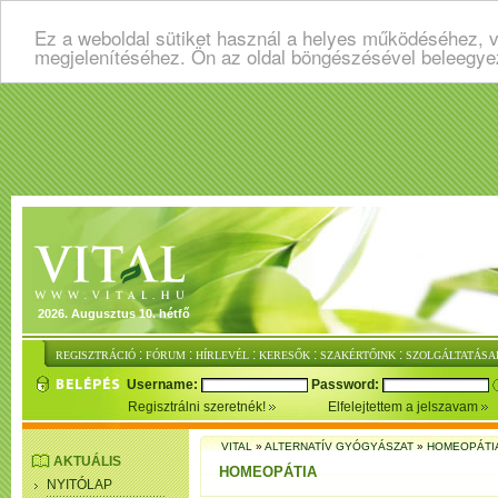
Ez a weboldal sütiket használ a helyes működéséhez, v
megjelenítéséhez. Ön az oldal böngészésével beleegye
2026. Augusztus 10. hétfő
:
:
:
:
:
REGISZTRÁCIÓ
FÓRUM
HÍRLEVÉL
KERESŐK
SZAKÉRTŐINK
SZOLGÁLTATÁSA
Username:
Password:
Regisztrálni szeretnék!
Elfelejtettem a jelszavam
VITAL
»
ALTERNATÍV GYÓGYÁSZAT
»
HOMEOPÁTI
AKTUÁLIS
HOMEOPÁTIA
NYITÓLAP