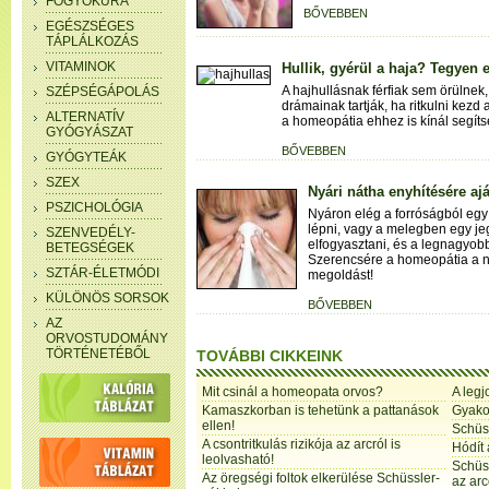
FOGYÓKÚRA
BŐVEBBEN
EGÉSZSÉGES
TÁPLÁLKOZÁS
VITAMINOK
Hullik, gyérül a haja? Tegyen 
A hajhullásnak férfiak sem örülnek
SZÉPSÉGÁPOLÁS
drámainak tartják, ha ritkulni kezd 
ALTERNATÍV
a homeopátia ehhez is kínál segíts
GYÓGYÁSZAT
BŐVEBBEN
GYÓGYTEÁK
SZEX
Nyári nátha enyhítésére aj
PSZICHOLÓGIA
Nyáron elég a forróságból egy 
lépni, vagy a melegben egy jeges
SZENVEDÉLY-
elfogyasztani, és a legnagyob
BETEGSÉGEK
Szerencsére a homeopátia a ny
SZTÁR-ÉLETMÓDI
megoldást!
KÜLÖNÖS SORSOK
BŐVEBBEN
AZ
ORVOSTUDOMÁNY
TÖRTÉNETÉBŐL
TOVÁBBI CIKKEINK
Mit csinál a homeopata orvos?
A leg
Kamaszkorban is tehetünk a pattanások
Gyako
ellen!
Schüs
A csontritkulás rizikója az arcról is
Hódít
leolvasható!
Schüs
Az öregségi foltok elkerülése Schüssler-
az arc