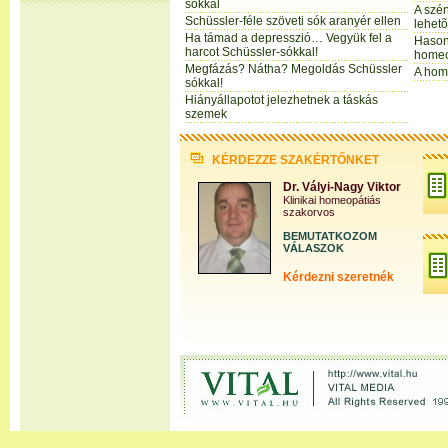
sókkal
A szé
Schüssler-féle szöveti sók aranyér ellen
lehet
Ha támad a depresszió… Vegyük fel a
Hason
harcot Schüssler-sókkal!
homeo
Megfázás? Nátha? Megoldás Schüssler
A hom
sókkal!
Hiányállapotot jelezhetnek a táskás
szemek
KÉRDEZZE SZAKÉRTŐNKET
Dr. Vályi-Nagy Viktor
Klinikai homeopátiás
szakorvos
BEMUTATKOZOM
VÁLASZOK
Kérdezni szeretnék