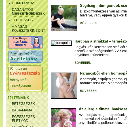
HOMEOPÁTIA
Segítség intim gondok ese
DAGANATOS
Diszkomfortérzése van az intim
MEGBETEGEDÉSEK
hüvelye, vagy éppen gyakori f
TERHESSÉG
BŐVEBBEN
A MAGAS
KOLESZTERINSZINT
Harcban a striákkal – termész
Fogyás után kellemetlen striáktó
ezektől a szépséghibáktól? A Sch
enyhíthet a tüneteken!
BŐVEBBEN
Narancsbőr ellen homeopá
NYÁRI EGÉSZSÉG
A combján, csípőjén gödrös, eg
Vérnyomás
narancs felszíne? A homeopátia
Térdfájdalom
BŐVEBBEN
TÉMÁINK
BETEGSÉGEK
Az allergia tünetei hatásos
BABA-MAMA
Az allergiás megbetegedések g
EGÉSZSÉGES
immunválaszt számtalan formá
ÉLETMÓD
enyhíthetjük a pollenek okozta a