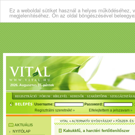
Ez a weboldal sütiket használ a helyes működéséhez, v
megjelenítéséhez. Ön az oldal böngészésével beleegye
2026. Augusztus 07. péntek
:
:
:
:
:
REGISZTRÁCIÓ
FÓRUM
HÍRLEVÉL
KERESŐK
SZAKÉRTŐINK
SZOLGÁLTATÁSA
Username:
Password:
Regisztrálni szeretnék!
Elfelejtettem a jelszavam
VITAL
»
ALTERNATÍV GYÓGYÁSZAT
»
FŰSZER- É
AKTUÁLIS
Kakukkfű, a harctéri fertőtlenítőszer
NYITÓLAP