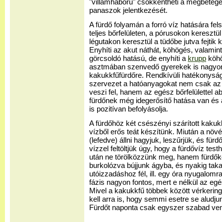
"villámháború" csökkentheti a megbeteg
panaszok jelentkezését.
A fürdő folyamán a forró víz hatására fel
teljes bőrfelületen, a pórusokon keresztü
légutakon keresztül a tüdőbe jutva fejtik k
Enyhíti az akut náthát, köhögés, valamin
görcsoldó hatású, de enyhíti a
krupp
köhö
asztmában szenvedő gyerekek is nagyon 
kakukkfűfürdőre. Rendkívüli hatékonysá
szervezet a hatóanyagokat nem csak az
veszi fel, hanem az egész bőrfelülettel 
fürdőnek még idegerősítő hatása van és 
is pozitívan befolyásolja.
A fürdőhöz két csészényi szárított kakukkf
vízből erős teát készítünk. Miután a növén
(lefedve) állni hagyjuk, leszűrjük, és fü
vízzel feltöltjük úgy, hogy a fürdővíz te
után ne törölközzünk meg, hanem fürdő
burkolózva bújjunk ágyba, és nyakig tak
utóizzadáshoz fél, ill. egy óra nyugalo
fázis nagyon fontos, mert e nélkül az eg
Mivel a kakukkfű többek között vérkerin
kell arra is, hogy semmi esetre se aludjun
Fürdőt naponta csak egyszer szabad ven