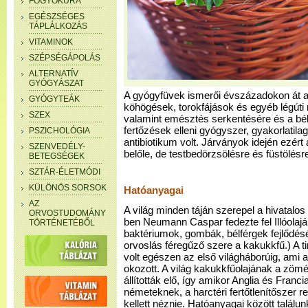
FOGYÓKÚRA
EGÉSZSÉGES
TÁPLÁLKOZÁS
VITAMINOK
SZÉPSÉGÁPOLÁS
ALTERNATÍV
GYÓGYÁSZAT
A gyógyfüvek ismerői évszázadokon át 
GYÓGYTEÁK
köhögések, torokfájások és egyéb légút
SZEX
valamint emésztés serkentésére és a bélfé
fertőzések elleni gyógyszer, gyakorlatila
PSZICHOLÓGIA
antibiotikum volt. Járványok idején ezért 
SZENVEDÉLY-
belőle, de testbedörzsölésre és füstölésr
BETEGSÉGEK
SZTÁR-ÉLETMÓDI
KÜLÖNÖS SORSOK
Hatóanyagai
AZ
A világ minden táján szerepel a hivatal
ORVOSTUDOMÁNY
ben Neumann Caspar fedezte fel Illóolaján
TÖRTÉNETÉBŐL
baktériumok, gombák, bélférgek fejlődésé
orvoslás féregűző szere a kakukkfű.) A ti
volt egészen az első világháborúig, ami 
okozott. A világ kakukkfűolajának a zö
állították elő, így amikor Anglia és Franc
németeknek, a harctéri fertőtlenítőszer r
kellett néznie. Hatóanyagai között találu