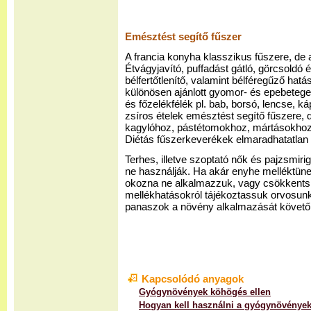
Emésztést segítő fűszer
A francia konyha klasszikus fűszere, de 
Étvágyjavító, puffadást gátló, görcsoldó 
bélfertőtlenítő, valamint bélféregűző hatá
különösen ajánlott gyomor- és epebete
és főzelékfélék pl. bab, borsó, lencse, k
zsíros ételek emésztést segítő fűszere, 
kagylóhoz, pástétomokhoz, mártásokhoz,
Diétás fűszerkeverékek elmaradhatatlan
Terhes, illetve szoptató nők és pajzsmi
ne használják. Ha akár enyhe melléktünet
okozna ne alkalmazzuk, vagy csökkentsü
mellékhatásokról tájékoztassuk orvosunka
panaszok a növény alkalmazását követő 
Kapcsolódó anyagok
Gyógynövények köhögés ellen
Hogyan kell használni a gyógynövények