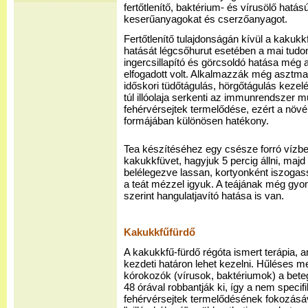
fertőtlenítő, baktérium- és vírusölő hatás
keserűanyagokat és cserzőanyagot.
Fertőtlenítő tulajdonságán kívül a kakukk
hatását légcsőhurut esetében a mai tudo
ingercsillapító és görcsoldó hatása még
elfogadott volt. Alkalmazzák még asztma,
időskori tüdőtágulás, hörgőtágulás kezelé
túl illóolaja serkenti az immunrendszer 
fehérvérsejtek termelődése, ezért a növé
formájában különösen hatékony.
Tea készítéséhez egy csésze forró vízb
kakukkfüvet, hagyjuk 5 percig állni, majd 
belélegezve lassan, kortyonként iszogas
a teát mézzel igyuk. A teájának még gyo
szerint hangulatjavító hatása is van.
Kakukkfűfürdő
A kakukkfű-fürdő régóta ismert terápia, 
kezdeti határon lehet kezelni. Hűléses
kórokozók (vírusok, baktériumok) a bete
48 órával robbantják ki, így a nem spec
fehérvérsejtek termelődésének fokozásáva