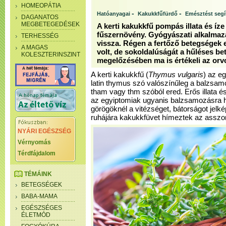
HOMEOPÁTIA
-
-
Hatóanyagai
Kakukkfűfürdő
Emésztést segí
DAGANATOS
MEGBETEGEDÉSEK
A kerti kakukkfű pompás illata és íze
fűszernövény. Gyógyászati alkalmazá
TERHESSÉG
vissza. Régen a fertőző betegségek 
A MAGAS
volt, de sokoldalúságát a hűléses b
KOLESZTERINSZINT
megelőzésében ma is értékeli az or
A kerti kakukkfű (
Thymus vulgaris
) az e
latin thymus szó valószínűleg a balzsam
tham vagy thm szóból ered. Erős illata és 
az egyiptomiak ugyanis balzsamozásra ha
görögöknél a vitézséget, bátorságot jelk
ruhájára kakukkfüvet hímeztek az asszo
NYÁRI EGÉSZSÉG
Vérnyomás
Térdfájdalom
TÉMÁINK
BETEGSÉGEK
BABA-MAMA
EGÉSZSÉGES
ÉLETMÓD