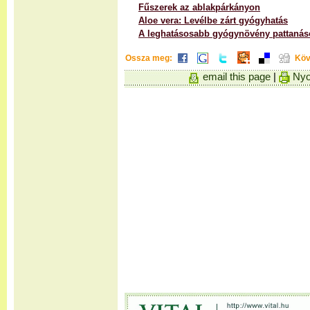
Fűszerek az ablakpárkányon
Aloe vera: Levélbe zárt gyógyhatás
A leghatásosabb gyógynövény pattanás
Ossza meg:
Köv
email this page
|
Nyo