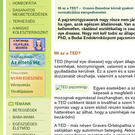
HOMEOPÁTIA
-
Mi az a TED?
Graves-Basedow kórnál gyakori
DAGANATOS
normalizálása elengedhetetlen
MEGBETEGEDÉSEK
A pajzsmirigyzavarok nagy része nem jár
TERHESSÉG
ha igen, azok egészen általánosak. Van 
A MAGAS
kellemetlen, ráadásul esztétikailag is zav
KOLESZTERINSZINT
eye disease. Hogy mit kell tudni az állapo
PhD, a Budai Endokrinközpont pajzsmirig
Mi az a TED?
TED (thyroid eye disease) egy olyan állap
szemhéjak, könnymirigyek, valamint a sze
gyulladásba kerülnek. Ez a szem és a sze
duzzanatát okozhatja, valamint a szemek k
NYÁRI EGÉSZSÉG
Vérnyomás
Egyes esetekben a s
Térdfájdalom
képesek a megfelelő
mozognak egymással összhangban, és ez k
a TED csökkent látást is kiválthat a szem h
TÉMÁINK
nyomás vagy a szem elülső részén kialakul
BETEGSÉGEK
hátterében az állhat, hogy a szemhéjak n
bezáródni).
BABA-MAMA
EGÉSZSÉGES
A TED - más néven Graves-Orbitopathia v
ÉLETMÓD
valójában egy autoimmun betegség. Akkor f