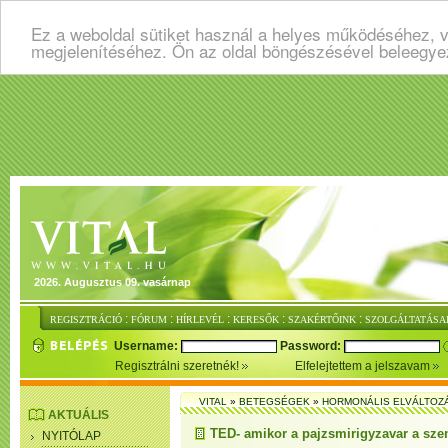
Ez a weboldal sütiket használ a helyes működéséhez, v
megjelenítéséhez. Ön az oldal böngészésével beleegye
2026. Augusztus 09. vasárnap
:
:
:
:
:
REGISZTRÁCIÓ
FÓRUM
HÍRLEVÉL
KERESŐK
SZAKÉRTŐINK
SZOLGÁLTATÁSA
Username:
Password:
Regisztrálni szeretnék!
Elfelejtettem a jelszavam
VITAL
»
BETEGSÉGEK
»
HORMONÁLIS ELVÁLTOZ
AKTUÁLIS
TED- amikor a pajzsmirigyzavar a sz
NYITÓLAP