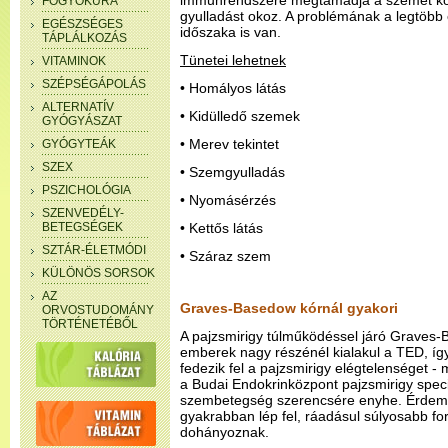
immunrendszere megtámadja a szemet kör
FOGYÓKÚRA
gyulladást okoz. A problémának a legtöbb
EGÉSZSÉGES
időszaka is van.
TÁPLÁLKOZÁS
Tünetei lehetnek
VITAMINOK
SZÉPSÉGÁPOLÁS
• Homályos látás
ALTERNATÍV
• Kidülledő szemek
GYÓGYÁSZAT
• Merev tekintet
GYÓGYTEÁK
SZEX
• Szemgyulladás
PSZICHOLÓGIA
• Nyomásérzés
SZENVEDÉLY-
BETEGSÉGEK
• Kettős látás
SZTÁR-ÉLETMÓDI
• Száraz szem
KÜLÖNÖS SORSOK
AZ
Graves-Basedow kórnál gyakori
ORVOSTUDOMÁNY
TÖRTÉNETÉBŐL
A pajzsmirigy túlműködéssel járó Graves
emberek nagy részénél kialakul a TED, íg
fedezik fel a pajzsmirigy elégtelenséget -
a Budai Endokrinközpont pajzsmirigy speci
szembetegség szerencsére enyhe. Érdeme
gyakrabban lép fel, ráadásul súlyosabb f
dohányoznak.