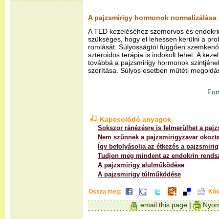
A pajzsmirigy hormonok normalizálása
A TED kezeléséhez szemorvos és endokri
szükséges, hogy el lehessen kerülni a pro
romlását. Súlyosságtól függően szemkenő
szteroidos terápia is indokolt lehet. A keze
továbbá a pajzsmirigy hormonok szintjén
szorítása. Súlyos esetben műtéti megoldá
For
Kapcsolódó anyagok
Sokszor ránézésre is felmerülhet a paj
Nem szűnnek a pajzsmirigyzavar okozta
Így befolyásolja az étkezés a pajzsmir
Tudjon meg mindent az endokrin rendsz
A pajzsmirigy alulműködése
A pajzsmirigy túlműködése
Ossza meg:
Köv
email this page
|
Nyom