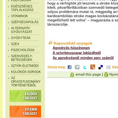
FOGYÓKÚRA
hogy a vérhígítók jót tesznek a stroke k
EGÉSZSÉGES
kitett, pitvarfibrillációban szenvedő beteg
TÁPLÁLKOZÁS
súlyos problémára mutat rá, mégpedig arr
kardioembóliás stroke magas kockázatána
VITAMINOK
megelőzhető lett volna” – magyarázta a sz
SZÉPSÉGÁPOLÁS
társszerzője.
ALTERNATÍV
GYÓGYÁSZAT
GYÓGYTEÁK
Kapcsolódó anyagok
SZEX
Agyvérzés húszévesen
PSZICHOLÓGIA
A szívritmuszavar leküzdhető
SZENVEDÉLY-
Az agyvérzésnél minden perc számít!
BETEGSÉGEK
SZTÁR-ÉLETMÓDI
Ossza meg:
Köv
KÜLÖNÖS SORSOK
email this page
|
Nyom
AZ
ORVOSTUDOMÁNY
TÖRTÉNETÉBŐL