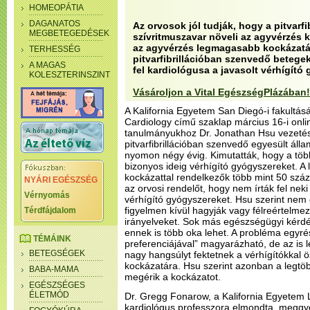
HOMEOPÁTIA
DAGANATOS
Az orvosok jól tudják, hogy a pitvarfi
MEGBETEGEDÉSEK
szívritmuszavar növeli az agyvérzés 
az agyvérzés legmagasabb kockázatán
TERHESSÉG
pitvarfibrillációban szenvedő betegek
A MAGAS
fel kardiológusa a javasolt vérhígító
KOLESZTERINSZINT
Vásároljon a Vital EgészségPlázában!
A Kalifornia Egyetem San Diegó-i fakultá
Cardiology című szaklap március 16-i onl
tanulmányukhoz Dr. Jonathan Hsu vezetés
pitvarfibrillációban szenvedő egyesült áll
nyomon négy évig. Kimutatták, hogy a töb
bizonyos ideig vérhígító gyógyszereket. 
kockázattal rendelkezők több mint 50 szá
NYÁRI EGÉSZSÉG
az orvosi rendelőt, hogy nem írták fel nek
Vérnyomás
vérhígító gyógyszereket. Hsu szerint nem
figyelmen kívül hagyják vagy félreértelme
Térdfájdalom
irányelveket. Sok más egészségügyi kérd
ennek is több oka lehet. A probléma egyr
TÉMÁINK
preferenciájával” magyarázható, de az is l
BETEGSÉGEK
nagy hangsúlyt fektetnek a vérhígítókkal 
kockázatára. Hsu szerint azonban a legtö
BABA-MAMA
megérik a kockázatot.
EGÉSZSÉGES
ÉLETMÓD
Dr. Gregg Fonarow, a Kalifornia Egyetem 
kardiológus professzora elmondta, meggyő