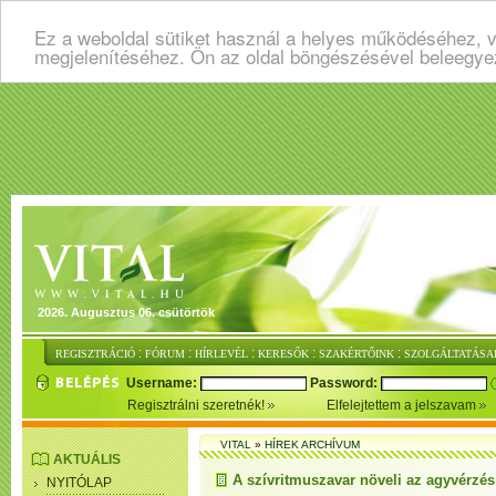
Ez a weboldal sütiket használ a helyes működéséhez, v
megjelenítéséhez. Ön az oldal böngészésével beleegye
2026. Augusztus 06. csütörtök
:
:
:
:
:
REGISZTRÁCIÓ
FÓRUM
HÍRLEVÉL
KERESŐK
SZAKÉRTŐINK
SZOLGÁLTATÁSA
Username:
Password:
Regisztrálni szeretnék!
Elfelejtettem a jelszavam
VITAL
»
HÍREK ARCHÍVUM
AKTUÁLIS
A szívritmuszavar növeli az agyvérzés 
NYITÓLAP