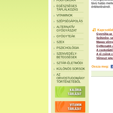
FOGYÓKÚRA
távú hatás mell
EGÉSZSÉGES
értékelésénél.
TÁPLÁLKOZÁS
VITAMINOK
SZÉPSÉGÁPOLÁS
ALTERNATÍV
Kapcsolód
GYÓGYÁSZAT
Gyorsítja a
GYÓGYTEÁK
Szélütést, 
SZEX
Magas vérny
Gyilkosabb 
PSZICHOLÓGIA
A csokoládé
SZENVEDÉLY-
A jó zsírok 
BETEGSÉGEK
Vérteszt jel
SZTÁR-ÉLETMÓDI
Ossza meg:
KÜLÖNÖS SORSOK
AZ
ORVOSTUDOMÁNY
TÖRTÉNETÉBŐL