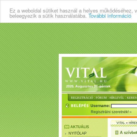
Ez a weboldal sütiket használ a helyes működéséhez, 
beleegyezik a sütik használatába.
További információ
2026. Augusztus 07. péntek
:
:
:
REGISZTRÁCIÓ
FÓRUM
HÍRLEVÉL
KERES
Username:
Regisztrálni szeretnék!
VITAL
»
HÍRE
AKTUÁLIS
A szívbe
NYITÓLAP