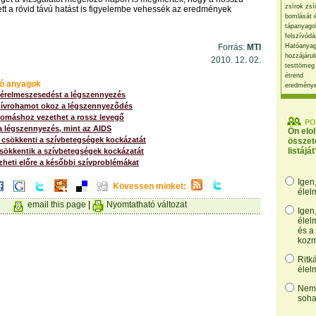
zsírok zsí
ett a rövid távú hatást is figyelembe vehessék az eredmények
bomlását 
tápanyago
felszívódá
Forrás:
MTI
Hatóanyag
hozzájárul
2010. 12. 02.
testtömeg
étrend
ó anyagok
eredmény
z érelmeszesedést a légszennyezés
szívrohamot okoz a légszennyeződés
omáshoz vezethet a rossz levegő
PO
a légszennyezés, mint az AIDS
Ön elo
 csökkenti a szívbetegségek kockázatát
összet
listáját
csökkentik a szívbetegségek kockázatát
ezheti előre a későbbi szívproblémákat
Igen
Kövessen minket:
élel
email this page
|
Nyomtatható változat
Igen
élel
és a
kozm
Ritk
élel
Nem,
soha