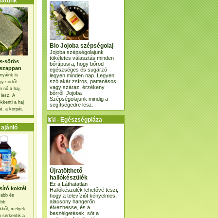
atunk
Bio Jojoba szépségolaj
Jojoba szépségolajunk
tökéletes választás minden
s-sörös
bőrtípusra, hogy bőröd
szappan
egészséges és sugárzó
legyen minden nap. Legyen
nyáink is
szó akár zsíros, pattanásos
gy sörtől
vagy száraz, érzékeny
 nő a haj,
bőrről, Jojoba
 lesz. A
Szépségolajunk mindig a
kkenti a haj
segítségedre lesz.
t, a korpát.
- Egészségpláza
ajánlatunk -
ajánló
Újratölthető
hallókészülék
Ez a Láthatatlan
ító koktél
Hallókészülék lehetővé teszi,
hogy a televíziót kényelmes,
osabb és
alacsony hangerőn
ebb
élvezhesse, és a
kből, melyek
beszélgetések, sőt a
 serkentik a