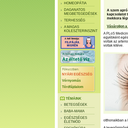
HOMEOPÁTIA
DAGANATOS
A szem apró 
MEGBETEGEDÉSEK
kapcsolatot 
mekkora légs
TERHESSÉG
Vásároljon a
A MAGAS
KOLESZTERINSZINT
A PLoS Medicine
egyébként egés
voltak az arter
voltak kitéve.
NYÁRI EGÉSZSÉG
Vérnyomás
Térdfájdalom
TÉMÁINK
BETEGSÉGEK
BABA-MAMA
EGÉSZSÉGES
otthonaikban a 
ÉLETMÓD
A levegőminősé