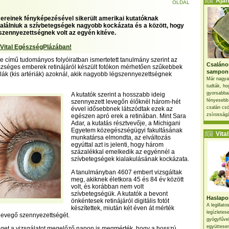
Ajánl
OLDAL
ereinek fényképezésével sikerült amerikai kutatóknak
találniuk a szívbetegségek nagyobb kockázata és a között, hogy
zennyezettségnek volt az egyén kitéve.
 Vital EgészségPlázában!
 című tudományos folyóiratban ismertetett tanulmány szerint az
Csaláno
zséges emberek retinájáról készült fotókon mérhetően szűkebbek
sampon
iolák (kis artériák) azoknál, akik nagyobb légszennyezettségnek
Már nagya
tudták, ho
gyorsabban
A kutatók szerint a hosszabb ideig
fényesebb
szennyezett levegőn élőknél három-hét
csalán csö
évvel idősebbnek látszódtak ezek az
zsírosságá
egészen apró erek a retinában. Mint Sara
Adar, a kutatás résztvevője, a Michigani
Egyetem közegészségügyi fakultásának
Vital 
munkatársa elmondta, az elváltozás
egyúttal azt is jelenti, hogy három
százalékkal emelkedik az egyénnél a
szívbetegségek kialakulásának kockázata.
A tanulmányban 4607 embert vizsgáltak
meg, akiknek életkora 45 és 84 év között
volt, és korábban nem volt
szívbetegségük. A kutatók a bevont
Haslapos
önkéntesek retinájáról digitális fotót
A legillat
készítettek, miután két éven át mérték
legízletes
levegő szennyezettségét.
gyógyfűve
együttesen
get a vizsgálatot megelőző napon is megmérték, hogy a hosszú