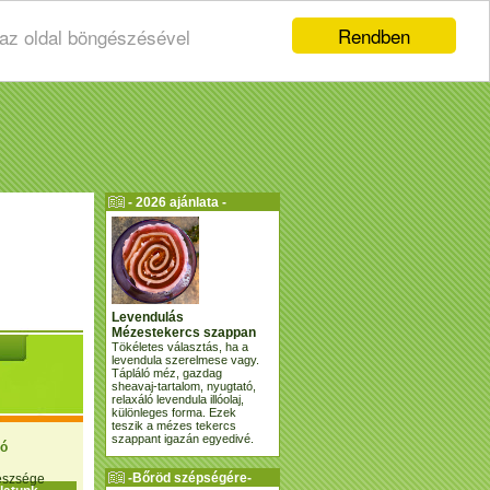
Rendben
 az oldal böngészésével
- 2026 ajánlata -
Levendulás
Mézestekercs szappan
Tökéletes választás, ha a
levendula szerelmese vagy.
Tápláló méz, gazdag
sheavaj-tartalom, nyugtató,
relaxáló levendula illóolaj,
különleges forma. Ezek
teszik a mézes tekercs
szappant igazán egyedivé.
ió
-Bőröd szépségére-
gészsége