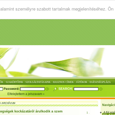
valamint személyre szabott tartalmak megjelenítéséhez. Ön
:
:
:
:
:
ŐK
SZAKÉRTŐINK
SZOLGÁLTATÁSAINK
HASZNOS CÍMEK
JÁTÉKOK
EGÉSZSÉGPLÁZA
Password:
SEARCH:
Elfelejtettem a jelszavam
K ARCHÍVUM
Navigác
tegségek kockázatáról árulkodik a szem
A fül e
1 .