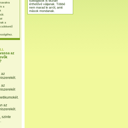
suttogások is tisztán
rsavakra
érthetővé váljanak. Többé
és a
nem marad le arról, amit
mások mondanak.
k
sát.
ai
nak a
 csökkentő
ességéhez.
LL
lvassa az
evők
?
, az
miszerekét.
, az
miszerekét
etikumokét.
án az
miszerekét.
 szinte
.