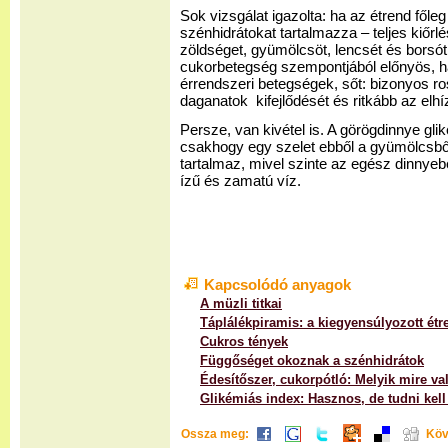
Sok vizsgálat igazolta: ha az étrend főleg
szénhidrátokat tartalmazza – teljes kiőrlé
zöldséget, gyümölcsöt, lencsét és borsót,
cukorbetegség szempontjából előnyös, ha
érrendszeri betegségek, sőt: bizonyos ro
daganatok kifejlődését és ritkább az elhí
Persze, van kivétel is. A görögdinnye gl
csakhogy egy szelet ebből a gyümölcsből
tartalmaz, mivel szinte az egész dinnye
ízű és zamatú víz.
Kapcsolódó anyagok
A müzli titkai
Táplálékpiramis: a kiegyensúlyozott étr
Cukros tények
Függőséget okoznak a szénhidrátok
Édesítőszer, cukorpótló: Melyik mire va
Glikémiás index: Hasznos, de tudni kell
Ossza meg:
Köv