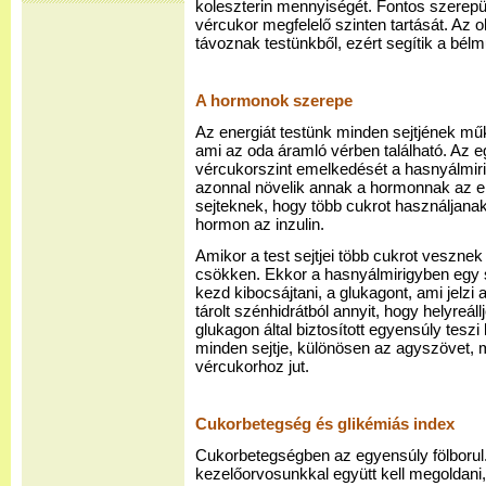
koleszterin mennyiségét. Fontos szerepü
vércukor megfelelő szinten tartását. Az ol
távoznak testünkből, ezért segítik a bé
A hormonok szerepe
Az energiát testünk minden sejtjének mű
ami az oda áramló vérben található. Az
vércukorszint emelkedését a hasnyálmirig
azonnal növelik annak a hormonnak az elv
sejteknek, hogy több cukrot használjanak
hormon az inzulin.
Amikor a test sejtjei több cukrot vesznek 
csökken. Ekkor a hasnyálmirigyben egy 
kezd kibocsájtani, a glukagont, ami jelz
tárolt szénhidrátból annyit, hogy helyreál
glukagon által biztosított egyensúly tesz
minden sejtje, különösen az agyszövet,
vércukorhoz jut.
Cukorbetegség és glikémiás index
Cukorbetegségben az egyensúly fölborul.
kezelőorvosunkkal együtt kell megoldani,