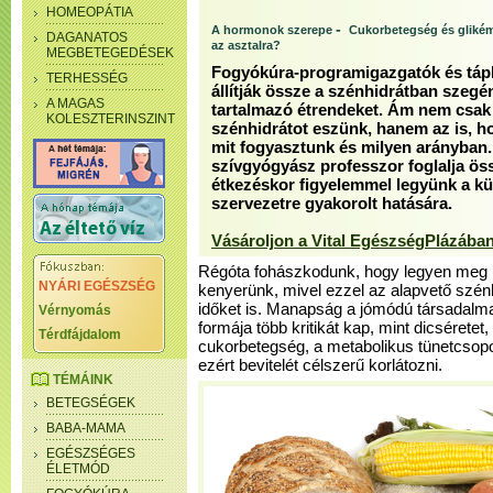
HOMEOPÁTIA
-
A hormonok szerepe
Cukorbetegség és glikém
DAGANATOS
az asztalra?
MEGBETEGEDÉSEK
Fogyókúra-programigazgatók és tápl
TERHESSÉG
állítják össze a szénhidrátban szegé
A MAGAS
tartalmazó étrendeket. Ám nem csak
KOLESZTERINSZINT
szénhidrátot eszünk, hanem az is, h
mit fogyasztunk és milyen arányban.
szívgyógyász professzor foglalja öss
étkezéskor figyelemmel legyünk a kü
szervezetre gyakorolt hatására.
Vásároljon a Vital EgészségPlázában
Régóta fohászkodunk, hogy legyen meg 
NYÁRI EGÉSZSÉG
kenyerünk, mivel ezzel az alapvető szénh
időket is. Manapság a jómódú társadalm
Vérnyomás
formája több kritikát kap, mint dicséretet,
Térdfájdalom
cukorbetegség, a metabolikus tünetcsopo
ezért bevitelét célszerű korlátozni.
TÉMÁINK
BETEGSÉGEK
BABA-MAMA
EGÉSZSÉGES
ÉLETMÓD