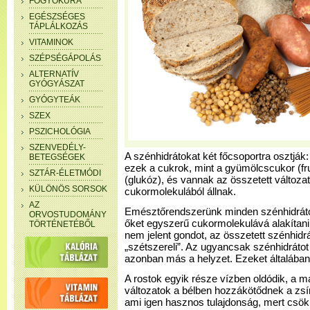
FOGYÓKÚRA
EGÉSZSÉGES
TÁPLÁLKOZÁS
VITAMINOK
SZÉPSÉGÁPOLÁS
ALTERNATÍV
GYÓGYÁSZAT
GYÓGYTEÁK
SZEX
PSZICHOLÓGIA
SZENVEDÉLY-
A szénhidrátokat két főcsoportra osztják
BETEGSÉGEK
ezek a cukrok, mint a gyümölcscukor (fr
SZTÁR-ÉLETMÓDI
(glukóz), és vannak az összetett változa
KÜLÖNÖS SORSOK
cukormolekulából állnak.
AZ
Emésztőrendszerünk minden szénhidrátot
ORVOSTUDOMÁNY
őket egyszerű cukormolekulává alakítan
TÖRTÉNETÉBŐL
nem jelent gondot, az összetett szénhidr
„szétszereli”. Az ugyancsak szénhidrátot 
azonban más a helyzet. Ezeket általában
A rostok egyik része vízben oldódik, a 
változatok a bélben hozzákötődnek a zsír
ami igen hasznos tulajdonság, mert csökk