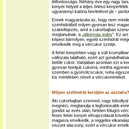
létfontosságú. Néhány éve egy nagy tanu
kenyér helyett a teljes őrlésű kenyérfélé
ugyanannyi kalória bevitelével jár – javít
Ennek magyarázata az, hogy nem mindeg
szénhidrátból milyen gyorsan lesz magas
szakkifejezés, amit a cukorbajban szenv
megtanulnak, a „
glikémiás index
”. Ez azt
képest bármilyen, egyéb szénhidrát meg
emelkedik meg a vércukor szintje.
A fehér kenyérben vagy a sült krumpliban
változata található, ezért azt gondolhat
belőle cukor. Valójában azonban ezt a k
gyorsan bontjuk cukorrá, mintha egyenes
szemben a gyümölcscukor, noha egyszerű
kis mértékben növeli a vércukorértéket.
Milyen széthidrát kerüljön az asztalra
Aki cukorbajban szenved, vagy túlsúllyal
megnézi, megtanulja a legfontosabb enniv
gondot az evés után, hirtelen fölugró vérc
finom fehér kenyér elmajszolását követő
magasra emelkedik, a reggelire elkanala
viszont alacsony, ezért a vércukor emel