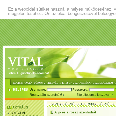
Ez a weboldal sütiket használ a helyes működéséhez, v
megjelenítéséhez. Ön az oldal böngészésével beleegye
2026. Augusztus 08. szombat
:
:
:
:
:
REGISZTRÁCIÓ
FÓRUM
HÍRLEVÉL
KERESŐK
SZAKÉRTŐINK
SZOLGÁLTATÁSA
Username:
Password:
Regisztrálni szeretnék!
Elfelejtettem a jelszavam
VITAL
»
EGÉSZSÉGES ÉLETMÓD
»
EGÉSZSÉGES 
AKTUÁLIS
A jó és a rossz szénhidrát
NYITÓLAP