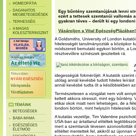
HOMEOPÁTIA
DAGANATOS
Egy bűntény szemtanújának lenni stre
MEGBETEGEDÉSEK
ezért a tettesek szemtanúi vallomás 
gyakran téves – derült ki egy londoni
TERHESSÉG
A MAGAS
Vásároljon a Vital EgészségPlázában!
KOLESZTERINSZINT
A Goldsmiths, University of London kutat
hitelességét tanulmányozták a középkor kat
módszereit bemutató egykori börtön, a Lo
résztvevőkre színészek ijesztettek rá.
A
r
idegességük fokmérőjét. A kutatók szerint 
NYÁRI EGÉSZSÉG
utólag annál kevésbé tudott hiteles leírást 
annál kevésbé tudta őt a későbbiekben az
Vérnyomás
Térdfájdalom
Természetesen a vizsgálat nem volt annyir
keltett akkora stresszt, mint egy bűntény.
etikai okok miatt nem lehetséges, de a fé
TÉMÁINK
londoni börtön, mint helyszín hitelesnek bi
BETEGSÉGEK
A kutatás vezetője, Tim Valentine pszichol
BABA-MAMA
USA-ban az ártatlanul elítéltek legtöbbszö
EGÉSZSÉGES
mert a szemtanúk tévesen azonosították ő
ÉLETMÓD
elítéltet mentettek fel, akikről az újonnan