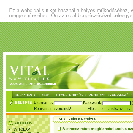
Ez a weboldal sütiket használ a helyes működéséhez, v
megjelenítéséhez. Ön az oldal böngészésével beleegye
2026. Augusztus 08. szombat
:
:
:
:
:
REGISZTRÁCIÓ
FÓRUM
HÍRLEVÉL
KERESŐK
SZAKÉRTŐINK
SZOLGÁLTATÁSA
Username:
Password:
Regisztrálni szeretnék!
Elfelejtettem a jelszavam
VITAL
»
HÍREK ARCHÍVUM
AKTUÁLIS
A stressz miatt megbízhatatlanok a s
NYITÓLAP