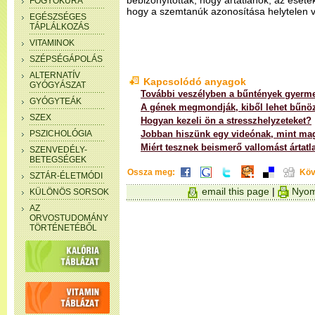
bebizonyították, hogy ártatlanok; az ese
FOGYÓKÚRA
hogy a szemtanúk azonosítása helytelen v
EGÉSZSÉGES
TÁPLÁLKOZÁS
VITAMINOK
SZÉPSÉGÁPOLÁS
ALTERNATÍV
Kapcsolódó anyagok
GYÓGYÁSZAT
További veszélyben a bűntények gyerme
GYÓGYTEÁK
A gének megmondják, kiből lehet bűnö
SZEX
Hogyan kezeli ön a stresszhelyzeteket?
PSZICHOLÓGIA
Jobban hiszünk egy videónak, mint m
Miért tesznek beismerő vallomást ártat
SZENVEDÉLY-
BETEGSÉGEK
Ossza meg:
Köv
SZTÁR-ÉLETMÓDI
email this page
|
Nyom
KÜLÖNÖS SORSOK
AZ
ORVOSTUDOMÁNY
TÖRTÉNETÉBŐL