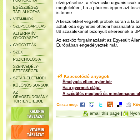
FOGYÓKÚRA
elvégzéséhez, a részecske ugyanis csak a
megfelelően, ha a páciens éppen azt teszi
EGÉSZSÉGES
TÁPLÁLKOZÁS
is tenne.
VITAMINOK
A készülékkel végzett próbák során a kut
adták oda egyhetes otthoni használatra az
SZÉPSÉGÁPOLÁS
88 százalékánál bizonyult sikeresnek a B
ALTERNATÍV
GYÓGYÁSZAT
Az eszköz forgalmazását az Egyesült Ál
Európában engedélyezték már.
GYÓGYTEÁK
SZEX
PSZICHOLÓGIA
SZENVEDÉLY-
BETEGSÉGEK
Kapcsolódó anyagok
SZTÁR-ÉLETMÓDI
Émelygés ellen: gyömbér
KÜLÖNÖS SORSOK
Ha a gyermek elájul
AZ
A szédülés meglepő és mindennapos o
ORVOSTUDOMÁNY
TÖRTÉNETÉBŐL
Ossza meg:
Köv
email this page
|
Nyom