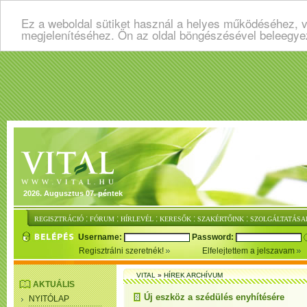
Ez a weboldal sütiket használ a helyes működéséhez, v
megjelenítéséhez. Ön az oldal böngészésével beleegye
2026. Augusztus 07. péntek
:
:
:
:
:
REGISZTRÁCIÓ
FÓRUM
HÍRLEVÉL
KERESŐK
SZAKÉRTŐINK
SZOLGÁLTATÁSA
Username:
Password:
Regisztrálni szeretnék!
Elfelejtettem a jelszavam
VITAL
»
HÍREK ARCHÍVUM
AKTUÁLIS
Új eszköz a szédülés enyhítésére
NYITÓLAP