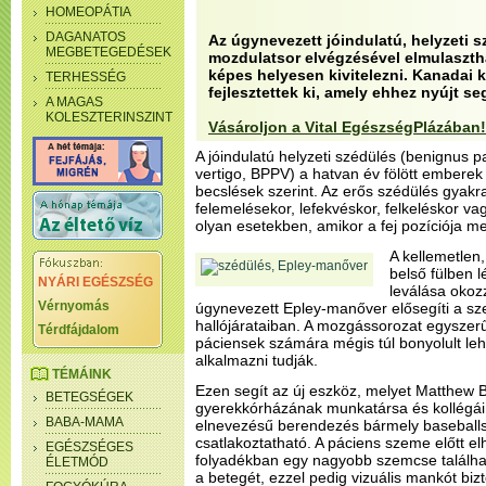
HOMEOPÁTIA
DAGANATOS
Az úgynevezett jóindulatú, helyzeti s
MEGBETEGEDÉSEK
mozdulatsor elvégzésével elmulaszth
képes helyesen kivitelezni. Kanadai 
TERHESSÉG
fejlesztettek ki, amely ehhez nyújt se
A MAGAS
KOLESZTERINSZINT
Vásároljon a Vital EgészségPlázában!
A jóindulatú helyzeti szédülés (benignus p
vertigo, BPPV) a hatvan év fölött emberek 
becslések szerint. Az erős szédülés gyakran
felemelésekor, lefekvéskor, felkeléskor v
olyan esetekben, amikor a fej pozíciója me
A kellemetlen,
belső fülben 
NYÁRI EGÉSZSÉG
leválása okoz
Vérnyomás
úgynevezett Epley-manőver elősegíti a sz
hallójárataiban. A mozgássorozat egyszer
Térdfájdalom
páciensek számára mégis túl bonyolult leh
alkalmazni tudják.
TÉMÁINK
Ezen segít az új eszköz, melyet Matthew 
BETEGSÉGEK
gyerekkórházának munkatársa és kollégái f
BABA-MAMA
elnevezésű berendezés bármely baseballs
csatlakoztatható. A páciens szeme előtt e
EGÉSZSÉGES
folyadékban egy nagyobb szemcse találha
ÉLETMÓD
a betegét, ezzel pedig vizuális mankót bi