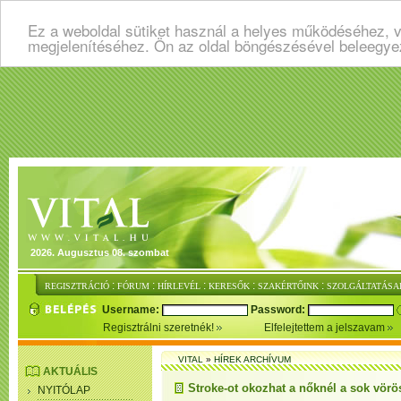
Ez a weboldal sütiket használ a helyes működéséhez, v
megjelenítéséhez. Ön az oldal böngészésével beleegye
2026. Augusztus 08. szombat
:
:
:
:
:
REGISZTRÁCIÓ
FÓRUM
HÍRLEVÉL
KERESŐK
SZAKÉRTŐINK
SZOLGÁLTATÁSA
Username:
Password:
Regisztrálni szeretnék!
Elfelejtettem a jelszavam
VITAL
»
HÍREK ARCHÍVUM
AKTUÁLIS
Stroke-ot okozhat a nőknél a sok vörö
NYITÓLAP