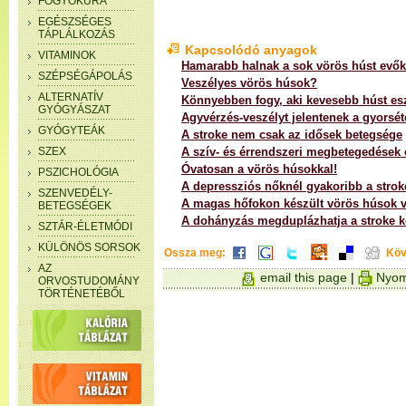
FOGYÓKÚRA
EGÉSZSÉGES
TÁPLÁLKOZÁS
Kapcsolódó anyagok
VITAMINOK
Hamarabb halnak a sok vörös húst evők
SZÉPSÉGÁPOLÁS
Veszélyes vörös húsok?
ALTERNATÍV
Könnyebben fogy, aki kevesebb húst es
GYÓGYÁSZAT
Agyvérzés-veszélyt jelentenek a gyorsét
GYÓGYTEÁK
A stroke nem csak az idősek betegsége
SZEX
A szív- és érrendszeri megbetegedések é
Óvatosan a vörös húsokkal!
PSZICHOLÓGIA
A depressziós nőknél gyakoribb a strok
SZENVEDÉLY-
A magas hőfokon készült vörös húsok 
BETEGSÉGEK
A dohányzás megduplázhatja a stroke k
SZTÁR-ÉLETMÓDI
KÜLÖNÖS SORSOK
Ossza meg:
Köv
AZ
email this page
|
Nyom
ORVOSTUDOMÁNY
TÖRTÉNETÉBŐL