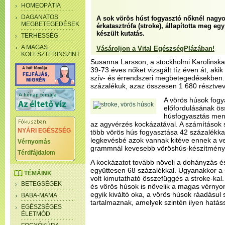
HOMEOPÁTIA
DAGANATOS
A sok vörös húst fogyasztó nőknél nagyob
MEGBETEGEDÉSEK
érkatasztrófa (stroke), állapította meg e
készült kutatás.
TERHESSÉG
A MAGAS
Vásároljon a Vital EgészségPlázában!
KOLESZTERINSZINT
Susanna Larsson, a stockholmi Karolinska
39-73 éves nőket vizsgált tíz éven át, aki
szív- és érrendszeri megbetegedésekben. A
százalékuk, azaz összesen 1 680 résztvevő
A vörös húsok fogy
előfordulásának ös
húsfogyasztás men
az agyvérzés kockázatával. A számítások 
NYÁRI EGÉSZSÉG
több vörös hús fogyasztása 42 százalékkal n
legkevésbé azok vannak kitéve ennek a ve
Vérnyomás
grammnál kevesebb vöröshús-készítmény
Térdfájdalom
A kockázatot tovább növeli a dohányzás é
együttesen 68 százalékkal. Ugyanakkor 
TÉMÁINK
volt kimutatható összefüggés a stroke-kal. 
BETEGSÉGEK
és vörös húsok is növelik a magas vérnyo
egyik kiváltó oka, a vörös húsok ráadásul 
BABA-MAMA
tartalmaznak, amelyek szintén ilyen hatáss
EGÉSZSÉGES
ÉLETMÓD