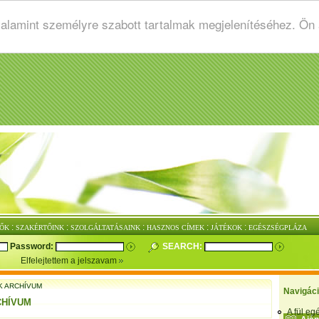
valamint személyre szabott tartalmak megjelenítéséhez. Ön
:
:
:
:
:
ŐK
SZAKÉRTŐINK
SZOLGÁLTATÁSAINK
HASZNOS CÍMEK
JÁTÉKOK
EGÉSZSÉGPLÁZA
Password:
SEARCH:
Elfelejtettem a jelszavam
K ARCHÍVUM
Navigác
CHÍVUM
A fül e