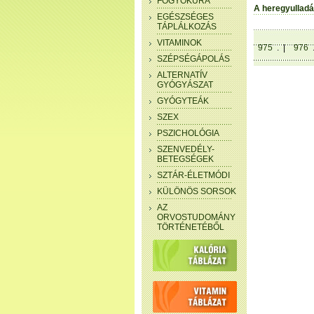
FOGYÓKÚRA
A heregyullad
EGÉSZSÉGES
TÁPLÁLKOZÁS
VITAMINOK
975
. |
976
SZÉPSÉGÁPOLÁS
ALTERNATÍV
GYÓGYÁSZAT
GYÓGYTEÁK
SZEX
PSZICHOLÓGIA
SZENVEDÉLY-
BETEGSÉGEK
SZTÁR-ÉLETMÓDI
KÜLÖNÖS SORSOK
AZ
ORVOSTUDOMÁNY
TÖRTÉNETÉBŐL