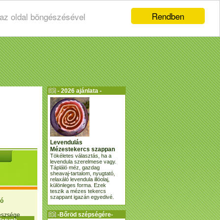
Rendben
 az oldal böngészésével
- 2026 ajánlata -
Levendulás
Mézestekercs szappan
Tökéletes választás, ha a
levendula szerelmese vagy.
Tápláló méz, gazdag
sheavaj-tartalom, nyugtató,
relaxáló levendula illóolaj,
különleges forma. Ezek
teszik a mézes tekercs
szappant igazán egyedivé.
ió
-Bőröd szépségére-
gészsége