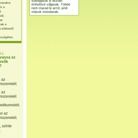
suttogások is tisztán
rsavakra
érthetővé váljanak. Többé
és a
nem marad le arról, amit
mások mondanak.
k
sát.
ai
nak a
 csökkentő
ességéhez.
LL
lvassa az
evők
?
, az
miszerekét.
, az
miszerekét
etikumokét.
án az
miszerekét.
 szinte
.