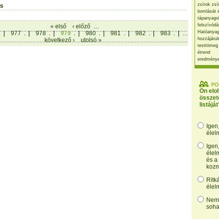
zsírok zsí
ás
bomlását 
tápanyago
felszívódá
« első
‹ előző
…
Hatóanyag
. |
977
. |
978
. |
979
. |
980
. |
981
. |
982
. |
983
. |
…
hozzájárul
következő ›
utolsó »
testtömeg
étrend
eredmény
PO
Ön elo
összet
listáját
Igen
élel
Igen
élel
és a
kozm
Ritk
élel
Nem,
soha