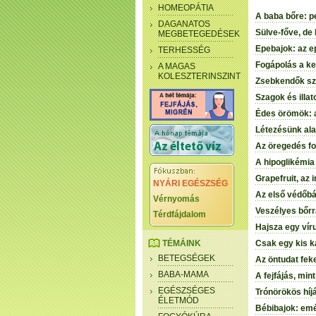
HOMEOPÁTIA
A baba bőre: p
DAGANATOS
Sülve-főve, de 
MEGBETEGEDÉSEK
Epebajok: az e
TERHESSÉG
Fogápolás a ke
A MAGAS
KOLESZTERINSZINT
Zsebkendők sz
Szagok és illa
Édes örömök: 
Létezésünk ala
Az öregedés f
A hipoglikémia
Grapefruit, az
NYÁRI EGÉSZSÉG
Az első védőbá
Vérnyomás
Veszélyes bőr
Térdfájdalom
Hajsza egy víru
TÉMÁINK
Csak egy kis k
BETEGSÉGEK
Az öntudat fek
BABA-MAMA
A fejfájás, mint
EGÉSZSÉGES
Trónörökös híj
ÉLETMÓD
Bébibajok: em