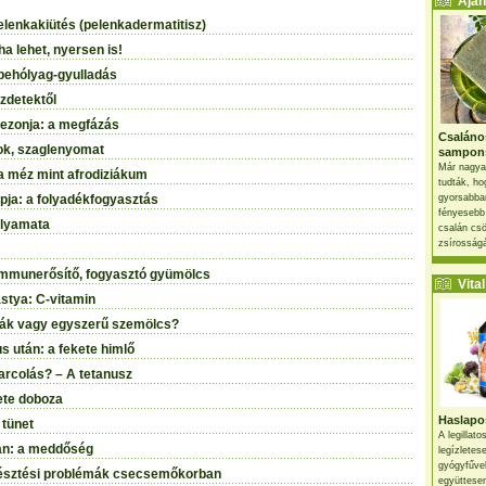
Ajánl
elenkakiütés (pelenkadermatitisz)
ha lehet, nyersen is!
pehólyag-gyulladás
zdetektől
ezonja: a megfázás
Csaláno
tok, szaglenyomat
sampon
Már nagya
a méz mint afrodiziákum
tudták, ho
pja: a folyadékfogyasztás
gyorsabban
fényesebb
olyamata
csalán csö
zsírosságá
 immunerősítő, fogyasztó gyümölcs
Vital 
stya: C-vitamin
rák vagy egyszerű szemölcs?
s után: a fekete himlő
arcolás? – A tetanusz
ete doboza
Haslapos
 tünet
A legillat
án: a meddőség
legízletes
gyógyfűve
észtési problémák csecsemőkorban
együttesen