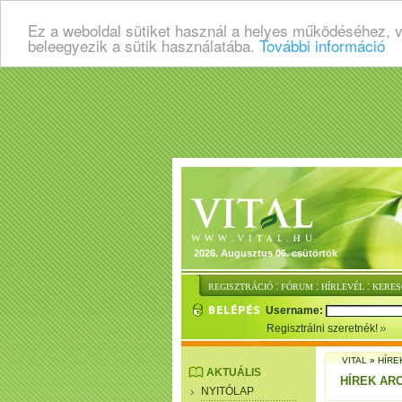
Ez a weboldal sütiket használ a helyes működéséhez, 
beleegyezik a sütik használatába.
További információ
2026. Augusztus 06. csütörtök
:
:
:
REGISZTRÁCIÓ
FÓRUM
HÍRLEVÉL
KERES
Username:
Regisztrálni szeretnék!
VITAL
»
HÍRE
AKTUÁLIS
HÍREK AR
NYITÓLAP