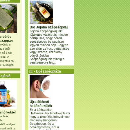
atunk
Bio Jojoba szépségolaj
Jojoba szépségolajunk
tökéletes választás minden
s-sörös
bőrtípusra, hogy bőröd
szappan
egészséges és sugárzó
legyen minden nap. Legyen
nyáink is
szó akár zsíros, pattanásos
gy sörtől
vagy száraz, érzékeny
 nő a haj,
bőrről, Jojoba
 lesz. A
Szépségolajunk mindig a
kkenti a haj
segítségedre lesz.
t, a korpát.
- Egészségpláza
ajánlatunk -
ajánló
Újratölthető
hallókészülék
Ez a Láthatatlan
ító koktél
Hallókészülék lehetővé teszi,
hogy a televíziót kényelmes,
osabb és
alacsony hangerőn
ebb
élvezhesse, és a
kből, melyek
beszélgetések, sőt a
 serkentik a