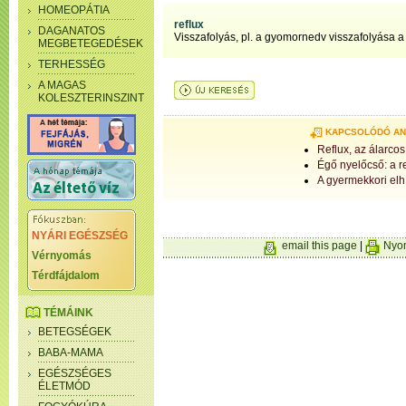
HOMEOPÁTIA
reflux
DAGANATOS
Visszafolyás, pl. a gyomornedv visszafolyása 
MEGBETEGEDÉSEK
TERHESSÉG
A MAGAS
KOLESZTERINSZINT
KAPCSOLÓDÓ A
Reflux, az álarcos
Égő nyelőcső: a r
A gyermekkori elhí
NYÁRI EGÉSZSÉG
email this page
|
Nyom
Vérnyomás
Térdfájdalom
TÉMÁINK
BETEGSÉGEK
BABA-MAMA
EGÉSZSÉGES
ÉLETMÓD