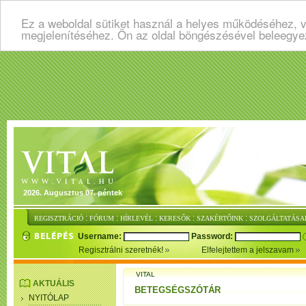
Ez a weboldal sütiket használ a helyes működéséhez, v
megjelenítéséhez. Ön az oldal böngészésével beleegye
2026. Augusztus 07. péntek
:
:
:
:
:
REGISZTRÁCIÓ
FÓRUM
HÍRLEVÉL
KERESŐK
SZAKÉRTŐINK
SZOLGÁLTATÁSA
Username:
Password:
Regisztrálni szeretnék!
Elfelejtettem a jelszavam
VITAL
AKTUÁLIS
BETEGSÉGSZÓTÁR
NYITÓLAP