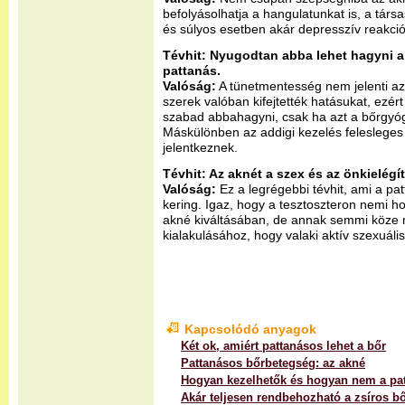
befolyásolhatja a hangulatunkat is, a társ
és súlyos esetben akár depresszív reakciók
Tévhit: Nyugodtan abba lehet hagyni a 
pattanás.
Valóság:
A tünetmentesség nem jelenti azt
szerek valóban kifejtették hatásukat, ezé
szabad abbahagyni, csak ha azt a bőrgyógy
Máskülönben az addigi kezelés felesleges 
jelentkeznek.
Tévhit: Az aknét a szex és az önkielégí
Valóság:
Ez a legrégebbi tévhit, ami a p
kering. Igaz, hogy a tesztoszteron nemi 
akné kiváltásában, de annak semmi köze 
kialakulásához, hogy valaki aktív szexuális
Kapcsolódó anyagok
Két ok, amiért pattanásos lehet a bőr
Pattanásos bőrbetegség: az akné
Hogyan kezelhetők és hogyan nem a pa
Akár teljesen rendbehozható a zsíros b