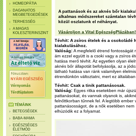
HOMEOPÁTIA
DAGANATOS
A pattanások és az aknés bőr kialaku
MEGBETEGEDÉSEK
alkalmas módszereket számtalan tévhi
közül oszlatunk el néhányat.
TERHESSÉG
A MAGAS
Vásároljon a Vital EgészségPlázában!
KOLESZTERINSZINT
Tévhit: A zsíros ételek és a csokoládé
kialakulásához.
Valóság:
A megfelelő étrend fontosságát 
ám ezzel együtt is a csoki vagy a zsíros 
hatása merő tévhit. Az egyetlen olyan éle
aknés bőr állapotát befolyásolja, az a jód
látható hatása van ránk valamilyen élelm
étrendünkön változtatni, mert ez általában a
NYÁRI EGÉSZSÉG
Tévhit: Csak a tinik pattanásosak.
Vérnyomás
Valóság:
Egyes ritka esetekben már újszül
Térdfájdalom
pattanásokat, és vannak olyanok is, akikn
felnőttkorban tűnnek fel. A legtöbb ember v
TÉMÁINK
pattanásosságot, de a nők esetében nem 
elhúzódik ez a folyamat.
BETEGSÉGEK
BABA-MAMA
EGÉSZSÉGES
ÉLETMÓD