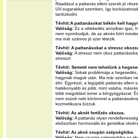
Ráadásul a pattanás elleni szerek jó rész
UV-sugarakkal szemben, így kockázatosa
tartózkodni.
Tévhit:A pattanásokat békén kell hagyn
Valóság:
Ez a vélekedés annyiban igaz, h
nem nyomkodjuk, de az aknés bőrt minde
ma már számos jó szer létezik.
Tévhit: A pattanásokat a stressz okozz
Valóság:
A stressz nem okoz pattanásokat
stresszt.
Tévhit: Semmit nem tehetünk a hegesed
Valóság:
Sokak problémája a hegesedés, 
hagynak maguk után. Ma már azonban nem k
élni. Egyrészt, a legújabb pattanás elleni
hatékonyabb és jobb, mint valaha, másrés
több megoldást ismer a bőrgyógyászat. És
nem esünk neki körömmel a pattanásoknak
kozmetikusra bízzuk.
Tévhit: Az aknét fertőzés okozza.
Valóság:
A pattanás olyan rendellenesség
elsősorban hormonális és genetikai okokra
Tévhit: Az akné csupán szépséghiba.
Valóság:
Nem csupán szépséghiba az akné