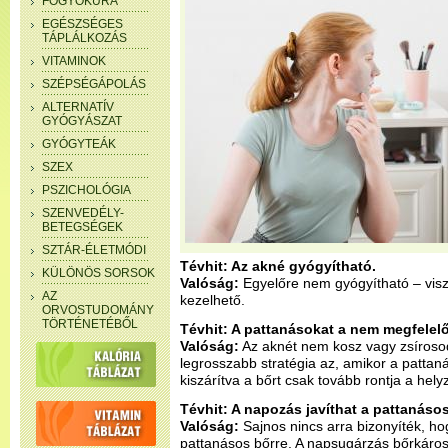
FOGYÓKÚRA
EGÉSZSÉGES
TÁPLÁLKOZÁS
VITAMINOK
SZÉPSÉGÁPOLÁS
ALTERNATÍV
GYÓGYÁSZAT
GYÓGYTEÁK
SZEX
PSZICHOLÓGIA
SZENVEDÉLY-
BETEGSÉGEK
SZTÁR-ÉLETMÓDI
Tévhit: Az akné gyógyítható.
KÜLÖNÖS SORSOK
Valóság:
Egyelőre nem gyógyítható – visz
AZ
kezelhető.
ORVOSTUDOMÁNY
TÖRTÉNETÉBŐL
Tévhit: A pattanásokat a nem megfelelő
Valóság:
Az aknét nem kosz vagy zsíroso
legrosszabb stratégia az, amikor a pattanáso
kiszárítva a bőrt csak tovább rontja a helyz
Tévhit: A napozás javíthat a pattanáso
Valóság:
Sajnos nincs arra bizonyíték, h
pattanásos bőrre. A napsugárzás bőrkárosít