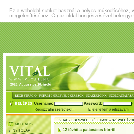
Ez a weboldal sütiket használ a helyes működéséhez, v
megjelenítéséhez. Ön az oldal böngészésével beleegye
2026. Augusztus 10. hétfő
:
:
:
:
:
REGISZTRÁCIÓ
FÓRUM
HÍRLEVÉL
KERESŐK
SZAKÉRTŐINK
SZOLGÁLTATÁSA
Username:
Password:
Regisztrálni szeretnék!
Elfelejtettem a jelszavam
VITAL
»
EGÉSZSÉGES ÉLETMÓD
»
SZÉPSÉGÁPO
AKTUÁLIS
12 tévhit a pattanásos bőrről
NYITÓLAP