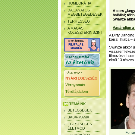
HOMEOPÁTIA
DAGANATOS
A sors „kegy
MEGBETEGEDÉSEK
halállal; töb
Swayze abba
TERHESSÉG
Vásároljon a
A MAGAS
KOLESZTERINSZINT
A Dirty Dancing
kórral, hiába –
Swayze akkor je
visszaemlékezés
filmezéssel sem 
című 13 részes 
NYÁRI EGÉSZSÉG
Vérnyomás
Térdfájdalom
TÉMÁINK
BETEGSÉGEK
BABA-MAMA
EGÉSZSÉGES
ÉLETMÓD
Forrás