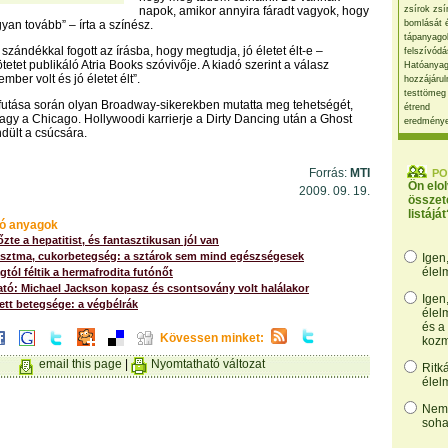
napok, amikor annyira fáradt vagyok, hogy
zsírok zsí
an tovább” – írta a színész.
bomlását 
tápanyago
szándékkal fogott az írásba, hogy megtudja, jó életet élt-e –
felszívódá
tetet publikáló Atria Books szóvivője. A kiadó szerint a válasz
Hatóanyag
mber volt és jó életet élt”.
hozzájárul
testtömeg
futása során olyan Broadway-sikerekben mutatta meg tehetségét,
étrend
agy a Chicago. Hollywoodi karrierje a Dirty Dancing után a Ghost
eredmény
ndült a csúcsára.
Forrás:
MTI
PO
Ön elo
2009. 09. 19.
összet
listáját
ó anyagok
zte a hepatitist, és fantasztikusan jól van
 asztma, cukorbetegség: a sztárok sem mind egészségesek
Igen
élel
tól féltik a hermafrodita futónőt
tó: Michael Jackson kopasz és csontsovány volt halálakor
Igen
ett betegsége: a végbélrák
élel
és a
Kövessen minket:
kozm
email this page
|
Nyomtatható változat
Ritk
élel
Nem,
soha