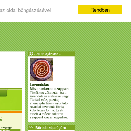
Rendben
 az oldal böngészésével
- 2026 ajánlata -
Levendulás
Mézestekercs szappan
Tökéletes választás, ha a
levendula szerelmese vagy.
Tápláló méz, gazdag
sheavaj-tartalom, nyugtató,
relaxáló levendula illóolaj,
különleges forma. Ezek
teszik a mézes tekercs
szappant igazán egyedivé.
ió
-Bőröd szépségére-
gészsége