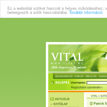
Ez a weboldal sütiket használ a helyes működéséhez, 
beleegyezik a sütik használatába.
További információ
2026. Augusztus 07. péntek
:
:
:
REGISZTRÁCIÓ
FÓRUM
HÍRLEVÉL
KERES
Username:
Regisztrálni szeretnék!
VITAL
»
SZTÁ
AKTUÁLIS
Patrick 
NYITÓLAP