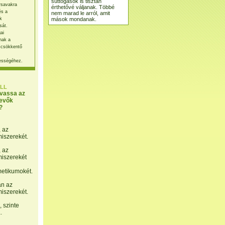
suttogások is tisztán
rsavakra
érthetővé váljanak. Többé
és a
nem marad le arról, amit
mások mondanak.
k
sát.
ai
nak a
 csökkentő
ességéhez.
LL
lvassa az
evők
?
, az
miszerekét.
, az
miszerekét
etikumokét.
án az
miszerekét.
 szinte
.