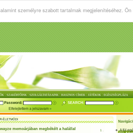
valamint személyre szabott tartalmak megjelenítéséhez. Ön
:
:
:
:
:
ŐK
SZAKÉRTŐINK
SZOLGÁLTATÁSAINK
HASZNOS CÍMEK
JÁTÉKOK
EGÉSZSÉGPLÁZA
Password:
SEARCH:
Elfelejtettem a jelszavam
R-ÉLETMÓDI
Navigác
Swayze memoárjában megbékélt a halállal
A fül e
1 .