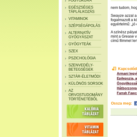
FOGYÓKÚRA
EGÉSZSÉGES
nem tudom, hogy
TÁPLÁLKOZÁS
Swayze azzal a 
VITAMINOK
fogalmazott a kö
egyértelmű: „jó e
SZÉPSÉGÁPOLÁS
A színész pálya
ALTERNATÍV
mint a Grease v
GYÓGYÁSZAT
című filmmel le
GYÓGYTEÁK
SZEX
PSZICHOLÓGIA
SZENVEDÉLY-
Kapcsolód
BETEGSÉGEK
Armani legyő
SZTÁR-ÉLETMÓDI
Epilepszia,
KÜLÖNÖS SORSOK
Öngyilkosság
Hátborzonga
AZ
Farrah Fawc
ORVOSTUDOMÁNY
TÖRTÉNETÉBŐL
Ossza meg: