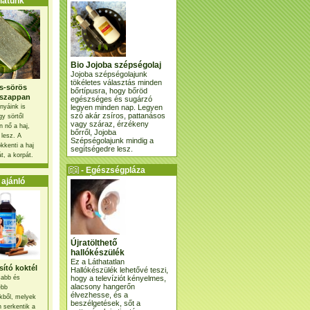
atunk
Bio Jojoba szépségolaj
Jojoba szépségolajunk
tökéletes választás minden
s-sörös
bőrtípusra, hogy bőröd
szappan
egészséges és sugárzó
legyen minden nap. Legyen
nyáink is
szó akár zsíros, pattanásos
gy sörtől
vagy száraz, érzékeny
 nő a haj,
bőrről, Jojoba
 lesz. A
Szépségolajunk mindig a
kkenti a haj
segítségedre lesz.
t, a korpát.
- Egészségpláza
ajánlatunk -
ajánló
Újratölthető
hallókészülék
Ez a Láthatatlan
ító koktél
Hallókészülék lehetővé teszi,
hogy a televíziót kényelmes,
osabb és
alacsony hangerőn
ebb
élvezhesse, és a
kből, melyek
beszélgetések, sőt a
 serkentik a