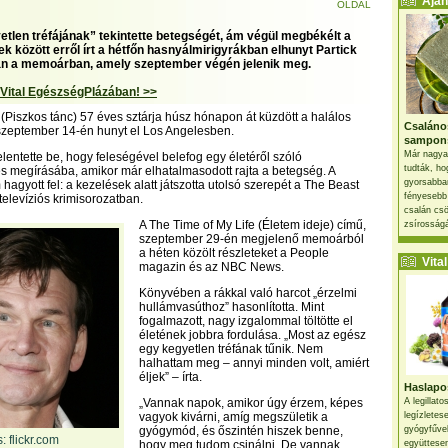
Ajánl
OLDAL
etlen tréfájának” tekintette betegségét, ám végül megbékélt a
bek között erről írt a hétfőn hasnyálmirigyrákban elhunyt Partick
n a memoárban, amely szeptember végén jelenik meg.
 Vital EgészségPlázában! >>
 (Piszkos tánc) 57 éves sztárja húsz hónapon át küzdött a halálos
Csaláno
 szeptember 14-én hunyt el Los Angelesben.
sampon
Már nagya
lentette be, hogy feleségével belefog egy életéről szóló
tudták, ho
 megírásába, amikor már elhatalmasodott rajta a betegség. A
gyorsabban
hagyott fel: a kezelések alatt játszotta utolsó szerepét a The Beast
fényesebb
televíziós krimisorozatban.
csalán csö
A The Time of My Life (Életem ideje) című,
zsírosságá
szeptember 29-én megjelenő memoárból
a héten közölt részleteket a People
Vital 
magazin és az NBC News.
Könyvében a rákkal való harcot „érzelmi
hullámvasúthoz” hasonlította. Mint
fogalmazott, nagy izgalommal töltötte el
életének jobbra fordulása. „Most az egész
egy kegyetlen tréfának tűnik. Nem
halhattam meg – annyi minden volt, amiért
éljek” – írta.
Haslapos
„Vannak napok, amikor úgy érzem, képes
A legillat
vagyok kivárni, amíg megszületik a
legízletes
gyógymód, és őszintén hiszek benne,
gyógyfűve
: flickr.com
hogy meg tudom csinálni. De vannak
együttesen