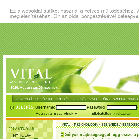
Ez a weboldal sütiket használ a helyes működéséhez, v
megjelenítéséhez. Ön az oldal böngészésével beleegye
2026. Augusztus 08. szombat
:
:
:
:
:
REGISZTRÁCIÓ
FÓRUM
HÍRLEVÉL
KERESŐK
SZAKÉRTŐINK
SZOLGÁLTATÁSA
Username:
Password:
Regisztrálni szeretnék!
Elfelejtettem a jelszavam
VITAL
»
PSZICHOLÓGIA
»
SZENVEDÉLYBETEGSÉ
AKTUÁLIS
Súlyos májbetegséggel függ össze a 
NYITÓLAP