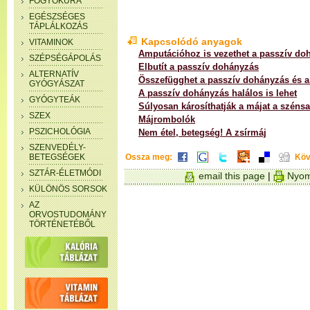
FOGYÓKÚRA
EGÉSZSÉGES
TÁPLÁLKOZÁS
Kapcsolódó anyagok
VITAMINOK
Amputációhoz is vezethet a passzív do
SZÉPSÉGÁPOLÁS
Elbutít a passzív dohányzás
ALTERNATÍV
Összefügghet a passzív dohányzás és 
GYÓGYÁSZAT
A passzív dohányzás halálos is lehet
GYÓGYTEÁK
Súlyosan károsíthatják a májat a széns
SZEX
Májrombolók
PSZICHOLÓGIA
Nem étel, betegség! A zsírmáj
SZENVEDÉLY-
BETEGSÉGEK
Ossza meg:
Köv
SZTÁR-ÉLETMÓDI
email this page
|
Nyom
KÜLÖNÖS SORSOK
AZ
ORVOSTUDOMÁNY
TÖRTÉNETÉBŐL